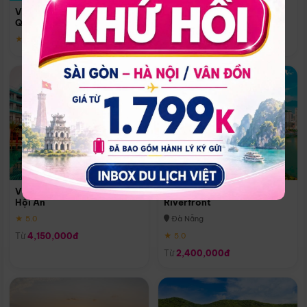
Quoc
Vinpearl Resort & Spa Phu
Phú Quốc
Quoc
★ 5.0
★ 5.0
Vinpearl Resort & Golf Nam
Melia Vinpearl Danang
Hội An
Riverfront
★ 5.0
Đà Nẵng
Từ
4,150,000đ
★ 5.0
Từ
2,400,000đ