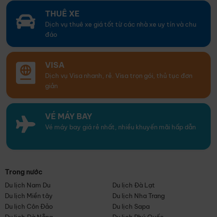
THUÊ XE
Dịch vụ thuê xe giá tốt từ các nhà xe uy tín và chu
đáo
VISA
Dịch vụ Visa nhanh, rẻ. Visa trọn gói, thủ tục đơn
giản
VÉ MÁY BAY
Vé máy bay giá rẻ nhất, nhiều khuyến mãi hấp dẫn
Trong nước
Du lịch Nam Du
Du lịch Đà Lạt
Du lịch Miền tây
Du lịch Nha Trang
Du lịch Côn Đảo
Du lịch Sapa