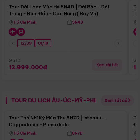
Tour Đài Loan Mùa Hè 5N4Đ | Đài Bắc - Đài
To
Trung - Nam Đầu - Cao Hùng ( Bay Vn)
Tr
Hồ Chí Minh
5N4Đ
12/09
01/10
Giá từ:
Giá
Xem chi tiết
12.999.000đ
1
TOUR DU LỊCH ÂU-ÚC-MỸ-PHI
Xem tất cả
Điểm nổi bật
Tour Thổ Nhĩ Kỳ Mùa Thu 8N7Đ | Istanbul -
To
Cappadocia - Pamukkale
Đế
Hồ Chí Minh
8N7Đ