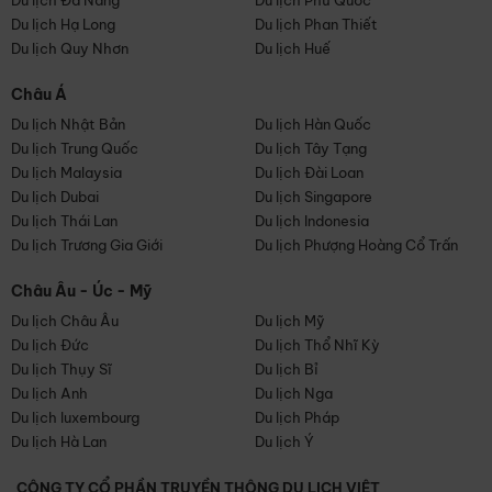
Du lịch Đà Nẵng
Du lịch Phú Quốc
Du lịch Hạ Long
Du lịch Phan Thiết
Du lịch Quy Nhơn
Du lịch Huế
Châu Á
Du lịch Nhật Bản
Du lịch Hàn Quốc
Du lịch Trung Quốc
Du lịch Tây Tạng
Du lịch Malaysia
Du lịch Đài Loan
Du lịch Dubai
Du lịch Singapore
Du lịch Thái Lan
Du lịch Indonesia
Du lịch Trương Gia Giới
Du lịch Phượng Hoàng Cổ Trấn
Châu Âu - Úc - Mỹ
Du lịch Châu Âu
Du lịch Mỹ
Du lịch Đức
Du lịch Thổ Nhĩ Kỳ
Du lịch Thụy Sĩ
Du lịch Bỉ
Du lịch Anh
Du lịch Nga
Du lịch luxembourg
Du lịch Pháp
Du lịch Hà Lan
Du lịch Ý
CÔNG TY CỔ PHẦN TRUYỀN THÔNG DU LỊCH VIỆT