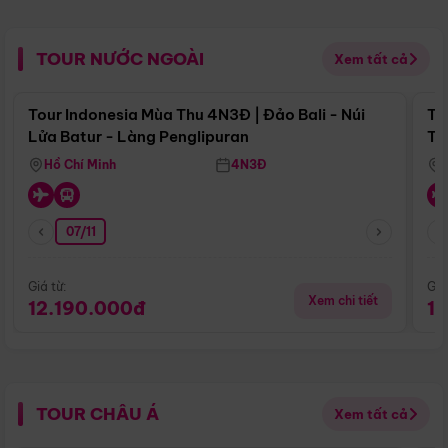
TOUR NƯỚC NGOÀI
Xem tất cả
Điểm nổi bật
Tour Indonesia Mùa Thu 4N3Đ | Đảo Bali - Núi
To
Lửa Batur - Làng Penglipuran
Tr
Hồ Chí Minh
4N3Đ
07/11
Giá từ:
Giá
Xem chi tiết
12.190.000đ
1
TOUR CHÂU Á
Xem tất cả
Điểm nổi bật