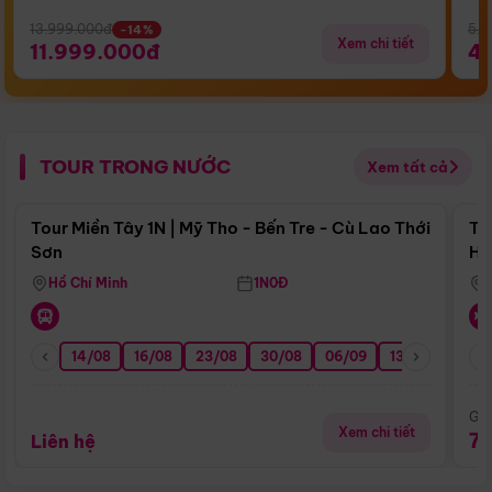
13.999.000đ
5.5
-14%
Xem chi tiết
11.999.000đ
4
TOUR TRONG NƯỚC
Xem tất cả
Điểm nổi bật
Tour Miền Tây 1N | Mỹ Tho - Bến Tre - Cù Lao Thới
To
Sơn
Hu
Hồ Chí Minh
1N0Đ
14/08
16/08
23/08
30/08
06/09
13/09
20/0
Giá
Xem chi tiết
7
Liên hệ