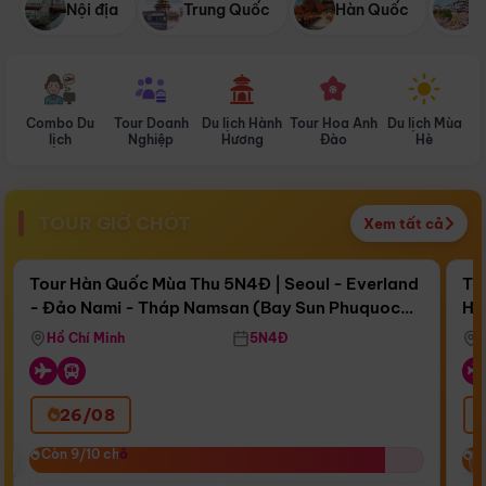
Nội địa
Trung Quốc
Hàn Quốc
N
Combo Du
Tour Doanh
Du lịch Hành
Tour Hoa Anh
Du lịch Mùa
D
lịch
Nghiệp
Hương
Đào
Hè
TOUR GIỜ CHÓT
Xem tất cả
Điểm nổi bật
Còn
16 ngày 16:13:29
Cò
Tour Hàn Quốc Mùa Thu 5N4Đ | Seoul - Everland
To
- Đảo Nami - Tháp Namsan (Bay Sun Phuquoc
Hò
Bay Sun Phuquoc Airways
Tặ
Airways)
Aq
Hồ Chí Minh
5N4Đ
26/08
‹
Còn 9/10 chỗ
Còn 9/10 chỗ
C
C