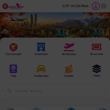
TP. Hồ Chí Minh
Tour trọn gói
Khách sạn
Vé máy bay
Vé vui chơi
Thêm
Visa
Xe đưa đón
Combo