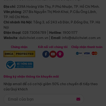
Địa chỉ
: 239A Hoàng Văn Thụ, P.Phú Nhuận, TP. Hồ Chí Minh.
Văn phòng
:
217 Bis Nguyễn Thị Minh Khai, P.Cầu Ông Lãnh,
TP. Hồ Chí Minh.
Chi nhánh Hà Nội
:
Tầng 3, số 243 xã Đàn, P.Đống Đa, TP. Hà
Nội
Điện thoại
:
028 73056789
|
Hotline
:
1900 1177
Website
:
dulichviet.com.vn
|
Email
:
info@dulichviet.com.vn
Chứng nhận
Kết nối với chúng tôi
Chấp nhận thanh toán
Đăng ký nhận thông tin khuyến mãi
Nhập email để có cơ hội giảm 50% cho chuyến đi tiếp theo
của Quý khách