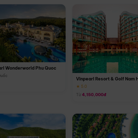
arl Wonderworld Phu Quoc
Quốc
Vinpearl Resort & Golf Nam 
★ 5.0
Từ
4,150,000đ