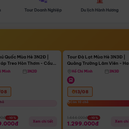
Tour Doanh Nghiệp
Du lịch Hành Hương
Điểm nổi bật
Điểm nổi
ngày 04:56:19
Còn
04 ngày 04:56:19
hú Quốc Mùa Hè 3N2Đ |
Tour Đà Lạt Mùa Hè 3N3Đ |
áp Treo Hòn Thơm - Cầu
Quảng Trường Lâm Viên - H
áp Treo Hòn Thơm
Công Viên Nước Aquatopia
Hill - Puppy Farm
í Minh
3N2Đ
Hồ Chí Minh
3N3Đ
/08
13/08
chỗ
chỗ
Còn 10 chỗ
Còn 10 chỗ
00đ
1.444.000đ
-10%
-10%
Xem chi tiết
Xem chi 
9.000đ
1.299.000đ