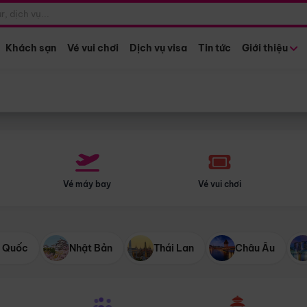
Điểm khởi hành
Tháng khở
Hồ Chí Minh
Bất kỳ 
Khách sạn
Vé vui chơi
Dịch vụ visa
Tin tức
Giới thiệu
Vé máy bay
Vé vui chơi
 Quốc
Nhật Bản
Thái Lan
Châu Âu