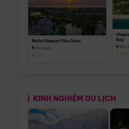
Vinpea
Bay
Melia Vinpearl Phu Quoc
Nha T
Phú Quốc
★ 5.0
★ 5.0
KINH NGHIỆM DU LỊCH