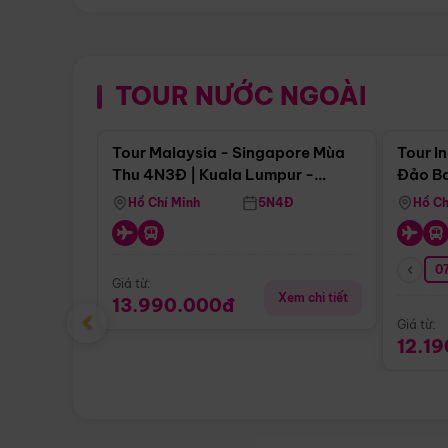
TOUR NƯỚC NGOÀI
Điểm nổi bật
Tour Malaysia - Singapore Mùa
Tour I
Thu 4N3Đ | Kuala Lumpur -
Đảo Ba
Malacca - Johor Baru -
Pengli
Hồ Chí Minh
5N4Đ
Hồ Ch
Singapore
07
Giá từ:
Xem chi tiết
13.990.000đ
‹
Giá từ:
12.1