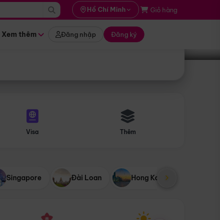
i hành
Hồ Chí Minh
Giỏ hàng
Tìm tour
tháng nào
Xem thêm
Đăng nhập
Đăng ký
Visa
Thêm
Singapore
Đài Loan
Hong Kong
Mỹ