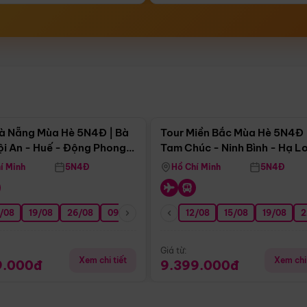
Điểm nổi bật
Điểm nổi
à Nẵng Mùa Hè 5N4Đ | Bà
Tour Miền Bắc Mùa Hè 5N4Đ 
ội An - Huế - Động Phong
Tam Chúc - Ninh Bình - Hạ L
í Minh
5N4Đ
Hồ Chí Minh
5N4Đ
/08
3/09
19/08
20/09
26/08
27/09
09/09
16/09
12/08
23/09
15/08
30/09
19/08
07/10
2
Giá từ:
Xem chi tiết
Xem chi 
9.000đ
9.399.000đ