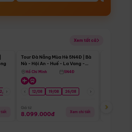
Xem tất cả
 bật
Điểm nổi bật
|
Tour Đà Nẵng Mùa Hè 5N4Đ | Bà
Tour Đà Nẵn
ong
Nà - Hội An - Huế - La Vang -
Nà - Hội An
Động Thiên Đường
Nha
Hồ Chí Minh
5N4Đ
Hồ Chí Minh
2/08
26/08
05/09
12/08
19/08
09/09
26/08
12/09
13/08
›
Giá từ:
Giá từ:
tiết
Xem chi tiết
8.099.000đ
6.899.00