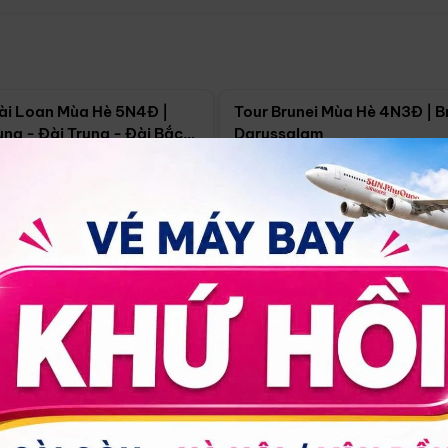
Điểm nổi bật
Điểm nổi
ài Loan Mùa Hè 5N4Đ |
Tour Brunei Mùa Hè 4N3Đ | B
ng - Đài Trung - Đài Bắc
Darussalam
j)
í Minh
5N4Đ
Hồ Chí Minh
4N3Đ
4/09
18/09
30/08
17/09
24/09
Giá từ:
Xem chi tiết
Xem chi 
90.000đ
14.499.000đ