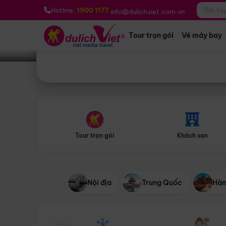
Bạn muốn đi đâu?
*
Hotline:
1900 1177
info@dulichviet.com.vn
Tour trọn gói
Vé máy bay
Tour trọn gói
Khách sạn
Nội địa
Trung Quốc
Hàn