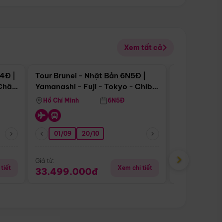
Xem tất cả
 bật
Điểm nổi bật
4Đ |
Tour Brunei - Nhật Bản 6N5Đ |
Tour Campu
 Châu
Yamanashi - Fuji - Tokyo - Chiba
Siem Reap -
- Freeday
Hồ Chí Minh
6N5Đ
Hồ Chí Minh
01/09
20/10
20/08
›
Giá từ:
Giá từ:
tiết
Xem chi tiết
33.499.000đ
5.650.00