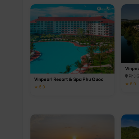
Vinpe
Phú 
Vinpearl Resort & Spa Phu Quoc
★ 5.0
★ 5.0