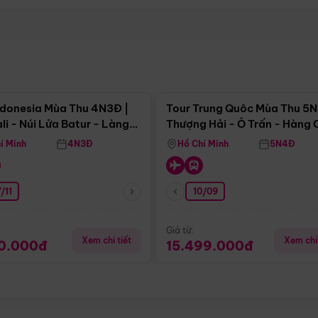
Điểm nổi bật
Điểm nổi
ndonesia Mùa Thu 4N3Đ |
Tour Trung Quôc Mùa Thu 5N
li - Núi Lửa Batur - Làng
Thượng Hải - Ô Trấn - Hàng
puran
(Tour Không Shopping)
í Minh
4N3Đ
Hồ Chí Minh
5N4Đ
/11
10/09
Giá từ:
Xem chi tiết
Xem chi 
90.000đ
15.499.000đ