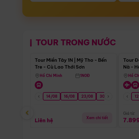
TOUR TRONG NƯỚC
Điểm nổi bật
Tour Miền Tây 1N | Mỹ Tho - Bến
Tour Đ
Tre - Cù Lao Thới Sơn
Nà - H
Nha
Hồ Chí Minh
1N0Đ
Hồ Ch
14/08
16/08
23/08
30/08
06/09
12
1
‹
Giá từ:
Xem chi tiết
7.89
Liên hệ