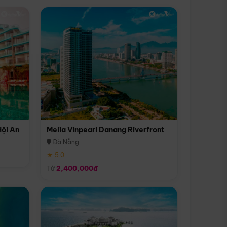
Hội An
Melia Vinpearl Danang Riverfront
Đà Nẵng
★ 5.0
Từ
2,400,000đ