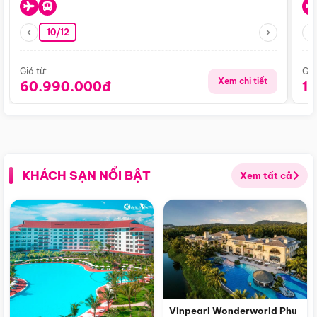
10/12
Giá từ:
Giá
Xem chi tiết
60.990.000đ
1
KHÁCH SẠN NỔI BẬT
Xem tất cả
Vinpearl Wonderworld Phu