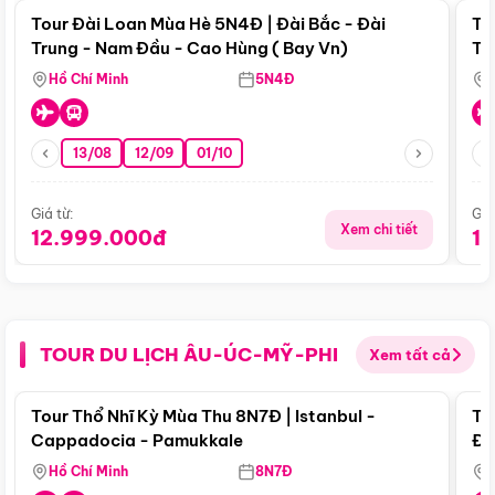
Tour Đài Loan Mùa Hè 5N4Đ | Đài Bắc - Đài
To
Trung - Nam Đầu - Cao Hùng ( Bay Vn)
Tr
Hồ Chí Minh
5N4Đ
13/08
12/09
01/10
Giá từ:
Giá
Xem chi tiết
12.999.000đ
1
TOUR DU LỊCH ÂU-ÚC-MỸ-PHI
Xem tất cả
Điểm nổi bật
Tour Thổ Nhĩ Kỳ Mùa Thu 8N7Đ | Istanbul -
To
Cappadocia - Pamukkale
Đế
Hồ Chí Minh
8N7Đ