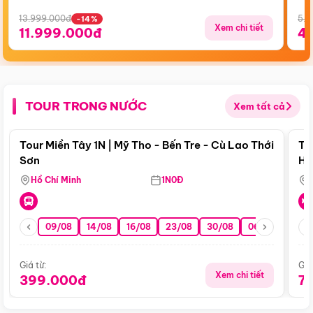
13.999.000đ
5.5
-14%
Xem chi tiết
11.999.000đ
4
TOUR TRONG NƯỚC
Xem tất cả
Điểm nổi bật
Tour Miền Tây 1N | Mỹ Tho - Bến Tre - Cù Lao Thới
To
Sơn
Hu
Hồ Chí Minh
1N0Đ
09/08
14/08
16/08
23/08
30/08
06/09
13/0
Giá từ:
Giá
Xem chi tiết
399.000đ
7