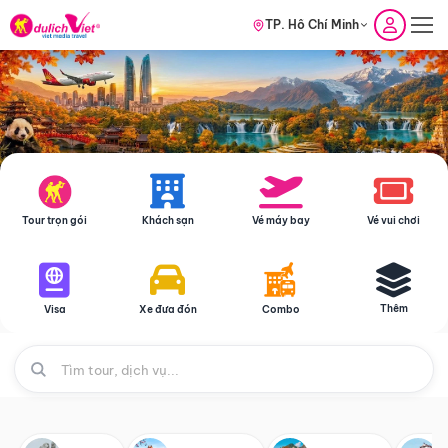
TP. Hồ Chí Minh
Tour trọn gói
Khách sạn
Vé máy bay
Vé vui chơi
Thêm
Visa
Xe đưa đón
Combo