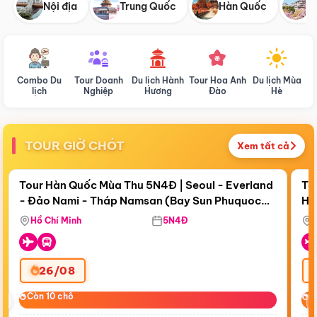
Nội địa
Trung Quốc
Hàn Quốc
N
Combo Du
Tour Doanh
Du lịch Hành
Tour Hoa Anh
Du lịch Mùa
D
lịch
Nghiệp
Hương
Đào
Hè
TOUR GIỜ CHÓT
Xem tất cả
Điểm nổi bật
Còn
18 ngày 12:02:27
Cò
Tour Hàn Quốc Mùa Thu 5N4Đ | Seoul - Everland
To
- Đảo Nami - Tháp Namsan (Bay Sun Phuquoc
Hò
Bay Sun Phuquoc Airways
Tặ
Airways)
Aq
Hồ Chí Minh
5N4Đ
26/08
‹
Còn 10 chỗ
Còn 10 chỗ
C
C