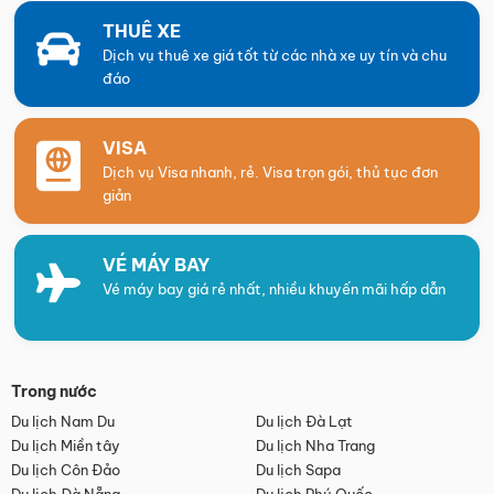
THUÊ XE
Dịch vụ thuê xe giá tốt từ các nhà xe uy tín và chu
đáo
VISA
Dịch vụ Visa nhanh, rẻ. Visa trọn gói, thủ tục đơn
giản
VÉ MÁY BAY
Vé máy bay giá rẻ nhất, nhiều khuyến mãi hấp dẫn
Trong nước
Du lịch Nam Du
Du lịch Đà Lạt
Du lịch Miền tây
Du lịch Nha Trang
Du lịch Côn Đảo
Du lịch Sapa