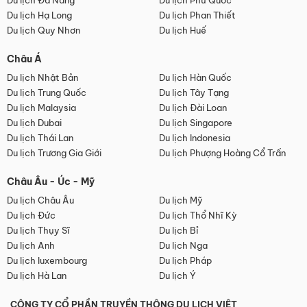
Du lịch Đà Nẵng
Du lịch Phú Quốc
Du lịch Hạ Long
Du lịch Phan Thiết
Du lịch Quy Nhơn
Du lịch Huế
Châu Á
Du lịch Nhật Bản
Du lịch Hàn Quốc
Du lịch Trung Quốc
Du lịch Tây Tạng
Du lịch Malaysia
Du lịch Đài Loan
Du lịch Dubai
Du lịch Singapore
Du lịch Thái Lan
Du lịch Indonesia
Du lịch Trương Gia Giới
Du lịch Phượng Hoàng Cổ Trấn
Châu Âu - Úc - Mỹ
Du lịch Châu Âu
Du lịch Mỹ
Du lịch Đức
Du lịch Thổ Nhĩ Kỳ
Du lịch Thụy Sĩ
Du lịch Bỉ
Du lịch Anh
Du lịch Nga
Du lịch luxembourg
Du lịch Pháp
Du lịch Hà Lan
Du lịch Ý
CÔNG TY CỔ PHẦN TRUYỀN THÔNG DU LỊCH VIỆT