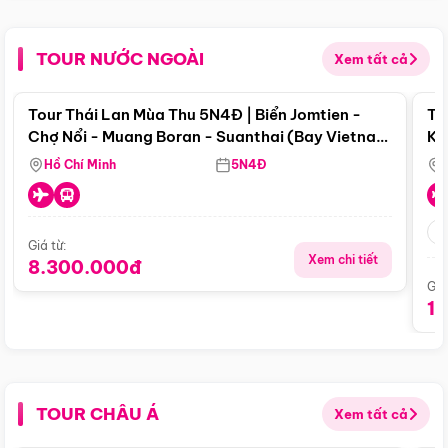
TOUR NƯỚC NGOÀI
Xem tất cả
Điểm nổi bật
Tour Thái Lan Mùa Thu 5N4Đ | Biển Jomtien -
To
Chợ Nổi - Muang Boran - Suanthai (Bay Vietnam
Ku
Airlines)
Si
Hồ Chí Minh
5N4Đ
Giá từ:
Xem chi tiết
8.300.000đ
Giá
1
TOUR CHÂU Á
Xem tất cả
Điểm nổi bật