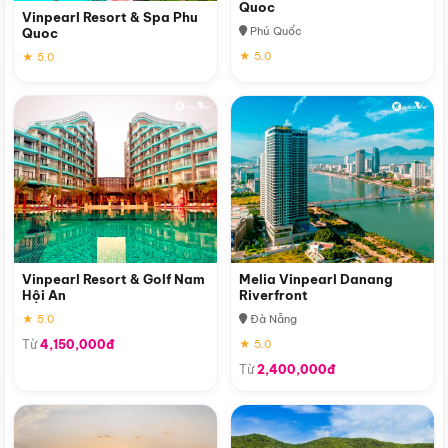
Quoc
Vinpearl Resort & Spa Phu
Phú Quốc
Quoc
★ 5.0
★ 5.0
Vinpearl Resort & Golf Nam
Melia Vinpearl Danang
Hội An
Riverfront
★ 5.0
Đà Nẵng
Từ
4,150,000đ
★ 5.0
Từ
2,400,000đ