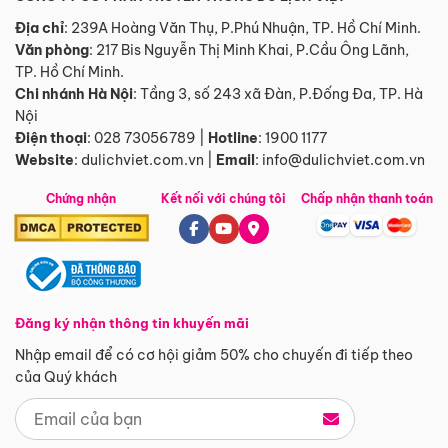
Địa chỉ
: 239A Hoàng Văn Thụ, P.Phú Nhuận, TP. Hồ Chí Minh.
Văn phòng
:
217 Bis Nguyễn Thị Minh Khai, P.Cầu Ông Lãnh,
TP. Hồ Chí Minh.
Chi nhánh Hà Nội
:
Tầng 3, số 243 xã Đàn, P.Đống Đa, TP. Hà
Nội
Điện thoại
:
028 73056789
|
Hotline
:
1900 1177
Website
:
dulichviet.com.vn
|
Email
:
info@dulichviet.com.vn
Chứng nhận
Kết nối với chúng tôi
Chấp nhận thanh toán
Đăng ký nhận thông tin khuyến mãi
Nhập email để có cơ hội giảm 50% cho chuyến đi tiếp theo
của Quý khách