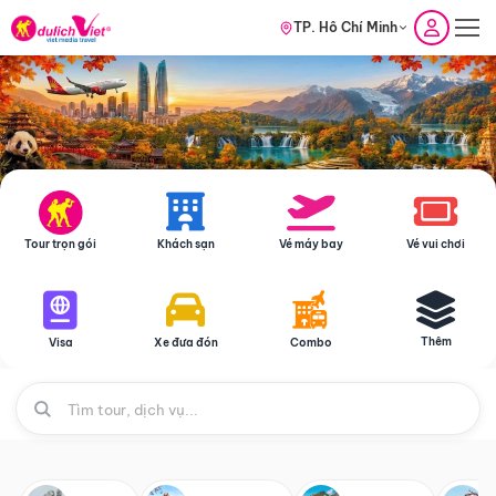
TP. Hồ Chí Minh
Tour trọn gói
Khách sạn
Vé máy bay
Vé vui chơi
Thêm
Visa
Xe đưa đón
Combo