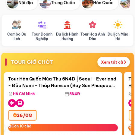
Nội địa
Trung Quốc
Hàn Quốc
N
Combo Du
Tour Doanh
Du lịch Hành
Tour Hoa Anh
Du lịch Mùa
D
lịch
Nghiệp
Hương
Đào
Hè
TOUR GIỜ CHÓT
Xem tất cả
Điểm nổi bật
Còn
19 ngày 02:27:37
Cò
Tour Hàn Quốc Mùa Thu 5N4Đ | Seoul - Everland
To
- Đảo Nami - Tháp Namsan (Bay Sun Phuquoc
Hò
Tặ
Airways)
Aq
Hồ Chí Minh
5N4Đ
26/08
‹
Còn 10 chỗ
Còn 10 chỗ
C
C