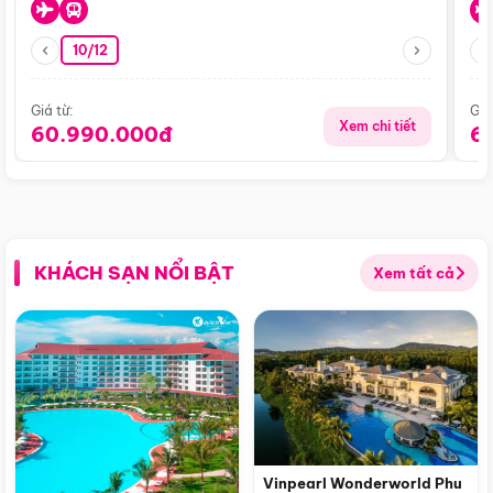
10/12
Giá từ:
Giá
Xem chi tiết
60.990.000đ
6
KHÁCH SẠN NỔI BẬT
Xem tất cả
Vinpearl Wonderworld Phu