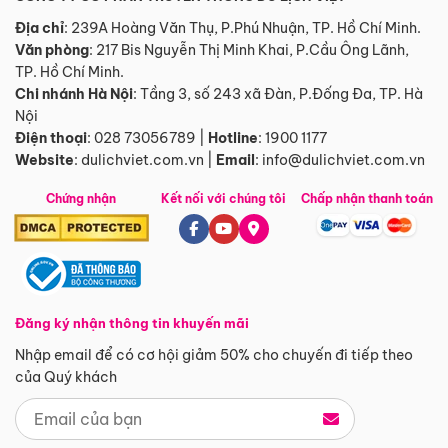
Địa chỉ
: 239A Hoàng Văn Thụ, P.Phú Nhuận, TP. Hồ Chí Minh.
Văn phòng
:
217 Bis Nguyễn Thị Minh Khai, P.Cầu Ông Lãnh,
TP. Hồ Chí Minh.
Chi nhánh Hà Nội
:
Tầng 3, số 243 xã Đàn, P.Đống Đa, TP. Hà
Nội
Điện thoại
:
028 73056789
|
Hotline
:
1900 1177
Website
:
dulichviet.com.vn
|
Email
:
info@dulichviet.com.vn
Chứng nhận
Kết nối với chúng tôi
Chấp nhận thanh toán
Đăng ký nhận thông tin khuyến mãi
Nhập email để có cơ hội giảm 50% cho chuyến đi tiếp theo
của Quý khách