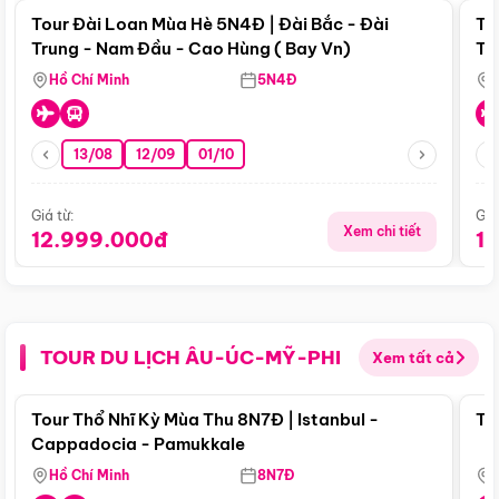
Tour Đài Loan Mùa Hè 5N4Đ | Đài Bắc - Đài
To
Trung - Nam Đầu - Cao Hùng ( Bay Vn)
Tr
Hồ Chí Minh
5N4Đ
13/08
12/09
01/10
Giá từ:
Giá
Xem chi tiết
12.999.000đ
1
TOUR DU LỊCH ÂU-ÚC-MỸ-PHI
Xem tất cả
Điểm nổi bật
Tour Thổ Nhĩ Kỳ Mùa Thu 8N7Đ | Istanbul -
To
Cappadocia - Pamukkale
Hồ Chí Minh
8N7Đ