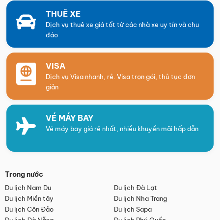
THUÊ XE
Dịch vụ thuê xe giá tốt từ các nhà xe uy tín và chu
đáo
VISA
Dịch vụ Visa nhanh, rẻ. Visa trọn gói, thủ tục đơn
giản
VÉ MÁY BAY
Vé máy bay giá rẻ nhất, nhiều khuyến mãi hấp dẫn
Trong nước
Du lịch Nam Du
Du lịch Đà Lạt
Du lịch Miền tây
Du lịch Nha Trang
Du lịch Côn Đảo
Du lịch Sapa