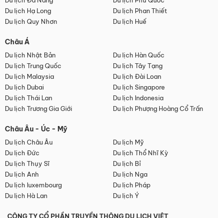
Du lịch Đà Nẵng
Du lịch Phú Quốc
Du lịch Hạ Long
Du lịch Phan Thiết
Du lịch Quy Nhơn
Du lịch Huế
Châu Á
Du lịch Nhật Bản
Du lịch Hàn Quốc
Du lịch Trung Quốc
Du lịch Tây Tạng
Du lịch Malaysia
Du lịch Đài Loan
Du lịch Dubai
Du lịch Singapore
Du lịch Thái Lan
Du lịch Indonesia
Du lịch Trương Gia Giới
Du lịch Phượng Hoàng Cổ Trấn
Châu Âu - Úc - Mỹ
Du lịch Châu Âu
Du lịch Mỹ
Du lịch Đức
Du lịch Thổ Nhĩ Kỳ
Du lịch Thụy Sĩ
Du lịch Bỉ
Du lịch Anh
Du lịch Nga
Du lịch luxembourg
Du lịch Pháp
Du lịch Hà Lan
Du lịch Ý
CÔNG TY CỔ PHẦN TRUYỀN THÔNG DU LỊCH VIỆT