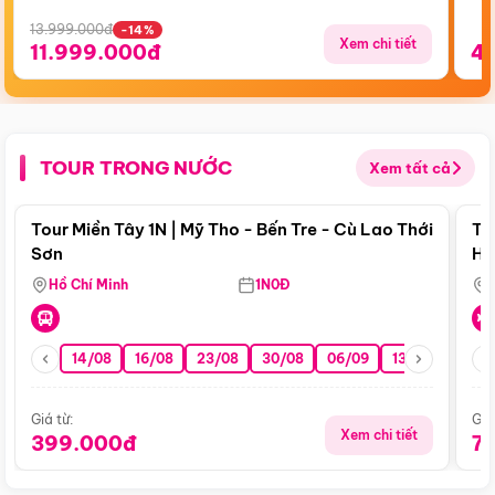
13.999.000đ
-14%
Xem chi tiết
11.999.000đ
4
TOUR TRONG NƯỚC
Xem tất cả
Điểm nổi bật
Tour Miền Tây 1N | Mỹ Tho - Bến Tre - Cù Lao Thới
To
Sơn
Hu
Hồ Chí Minh
1N0Đ
14/08
16/08
23/08
30/08
06/09
13/09
20/0
Giá từ:
Giá
Xem chi tiết
399.000đ
7