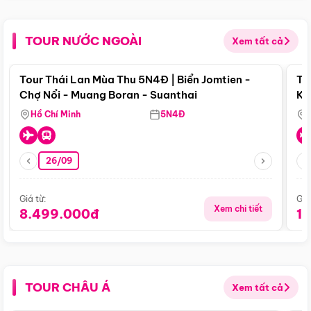
TOUR NƯỚC NGOÀI
Xem tất cả
Điểm nổi bật
Tour Thái Lan Mùa Thu 5N4Đ | Biển Jomtien -
To
Chợ Nổi - Muang Boran - Suanthai
Ku
Si
Hồ Chí Minh
5N4Đ
26/09
Giá từ:
Giá
Xem chi tiết
8.499.000đ
1
TOUR CHÂU Á
Xem tất cả
Điểm nổi bật