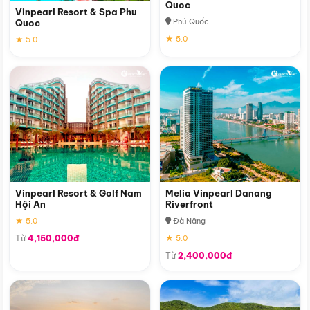
Quoc
Vinpearl Resort & Spa Phu
Phú Quốc
Quoc
★ 5.0
★ 5.0
Vinpearl Resort & Golf Nam
Melia Vinpearl Danang
Hội An
Riverfront
★ 5.0
Đà Nẵng
Từ
4,150,000đ
★ 5.0
Từ
2,400,000đ