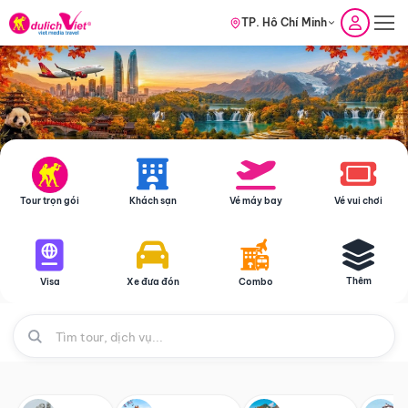
TP. Hồ Chí Minh
Tour trọn gói
Khách sạn
Vé máy bay
Vé vui chơi
Thêm
Visa
Xe đưa đón
Combo