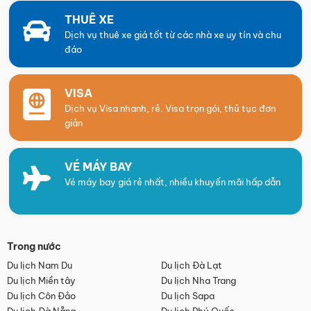
THUÊ XE
Dịch vụ thuê xe giá tốt từ các nhà xe uy tín và chu
đáo
VISA
Dịch vụ Visa nhanh, rẻ. Visa trọn gói, thủ tục đơn
giản
VÉ MÁY BAY
Vé máy bay giá rẻ nhất, nhiều khuyến mãi hấp dẫn
Trong nước
Du lịch Nam Du
Du lịch Đà Lạt
Du lịch Miền tây
Du lịch Nha Trang
Du lịch Côn Đảo
Du lịch Sapa