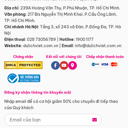
Địa chỉ
: 239A Hoàng Văn Thụ, P.Phú Nhuận, TP. Hồ Chí Minh.
Văn phòng
:
217 Bis Nguyễn Thị Minh Khai, P.Cầu Ông Lãnh,
TP. Hồ Chí Minh.
Chi nhánh Hà Nội
:
Tầng 3, số 243 xã Đàn, P.Đống Đa, TP. Hà
Nội
Điện thoại
:
028 73056789
|
Hotline
:
1900 1177
Website
:
dulichviet.com.vn
|
Email
:
info@dulichviet.com.vn
Chứng nhận
Kết nối với chúng tôi
Chấp nhận thanh toán
Đăng ký nhận thông tin khuyến mãi
Nhập email để có cơ hội giảm 50% cho chuyến đi tiếp theo
của Quý khách