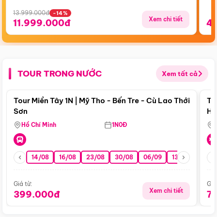
13.999.000đ
-14%
Xem chi tiết
11.999.000đ
4
TOUR TRONG NƯỚC
Xem tất cả
Điểm nổi bật
Tour Miền Tây 1N | Mỹ Tho - Bến Tre - Cù Lao Thới
To
Sơn
Hu
Hồ Chí Minh
1N0Đ
14/08
16/08
23/08
30/08
06/09
13/09
20/0
Giá từ:
Giá
Xem chi tiết
399.000đ
7