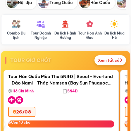
Nội địa
Trung Quốc
Hàn Quốc
N
Combo Du
Tour Doanh
Du lịch Hành
Tour Hoa Anh
Du lịch Mùa
D
lịch
Nghiệp
Hương
Đào
Hè
TOUR GIỜ CHÓT
Xem tất cả
Điểm nổi bật
Còn
19 ngày 06:25:20
Cò
Tour Hàn Quốc Mùa Thu 5N4Đ | Seoul - Everland
To
- Đảo Nami - Tháp Namsan (Bay Sun Phuquoc
Hò
Tặ
Airways)
Aq
Hồ Chí Minh
5N4Đ
26/08
‹
Còn 10 chỗ
Còn 10 chỗ
C
C