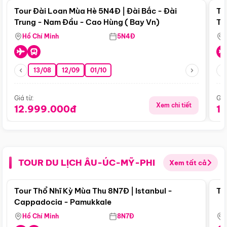
Tour Đài Loan Mùa Hè 5N4Đ | Đài Bắc - Đài
To
Trung - Nam Đầu - Cao Hùng ( Bay Vn)
Tr
Hồ Chí Minh
5N4Đ
13/08
12/09
01/10
Giá từ:
Giá
Xem chi tiết
12.999.000đ
1
TOUR DU LỊCH ÂU-ÚC-MỸ-PHI
Xem tất cả
Điểm nổi bật
Tour Thổ Nhĩ Kỳ Mùa Thu 8N7Đ | Istanbul -
To
Cappadocia - Pamukkale
Hồ Chí Minh
8N7Đ