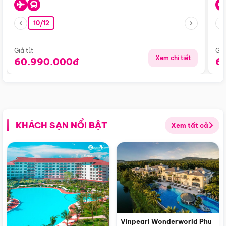
10/12
Giá từ:
Giá
Xem chi tiết
60.990.000đ
6
KHÁCH SẠN NỔI BẬT
Xem tất cả
Vinpearl Wonderworld Phu