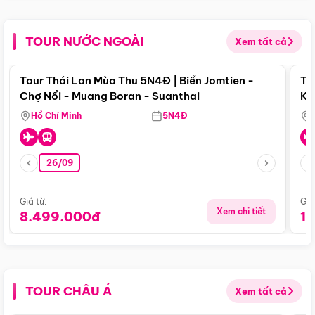
TOUR NƯỚC NGOÀI
Xem tất cả
Điểm nổi bật
Tour Thái Lan Mùa Thu 5N4Đ | Biển Jomtien -
To
Chợ Nổi - Muang Boran - Suanthai
Ku
Si
Hồ Chí Minh
5N4Đ
26/09
Giá từ:
Giá
Xem chi tiết
8.499.000đ
1
TOUR CHÂU Á
Xem tất cả
Điểm nổi bật