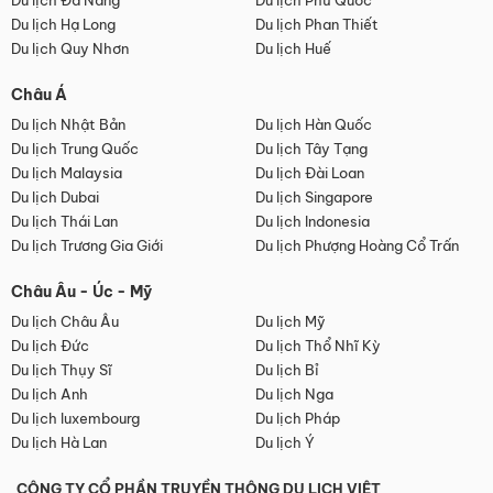
Du lịch Đà Nẵng
Du lịch Phú Quốc
Du lịch Hạ Long
Du lịch Phan Thiết
Du lịch Quy Nhơn
Du lịch Huế
Châu Á
Du lịch Nhật Bản
Du lịch Hàn Quốc
Du lịch Trung Quốc
Du lịch Tây Tạng
Du lịch Malaysia
Du lịch Đài Loan
Du lịch Dubai
Du lịch Singapore
Du lịch Thái Lan
Du lịch Indonesia
Du lịch Trương Gia Giới
Du lịch Phượng Hoàng Cổ Trấn
Châu Âu - Úc - Mỹ
Du lịch Châu Âu
Du lịch Mỹ
Du lịch Đức
Du lịch Thổ Nhĩ Kỳ
Du lịch Thụy Sĩ
Du lịch Bỉ
Du lịch Anh
Du lịch Nga
Du lịch luxembourg
Du lịch Pháp
Du lịch Hà Lan
Du lịch Ý
CÔNG TY CỔ PHẦN TRUYỀN THÔNG DU LỊCH VIỆT