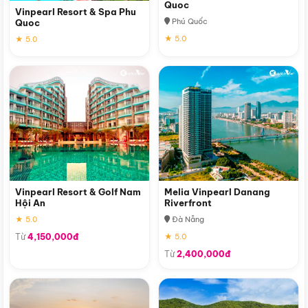
Quoc
Vinpearl Resort & Spa Phu
Phú Quốc
Quoc
★ 5.0
★ 5.0
Vinpearl Resort & Golf Nam
Melia Vinpearl Danang
Hội An
Riverfront
★ 5.0
Đà Nẵng
Từ
4,150,000đ
★ 5.0
Từ
2,400,000đ