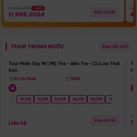
13.999.000đ
5.5
-14%
Xem chi tiết
11.999.000đ
4
TOUR TRONG NƯỚC
Xem tất cả
Điểm nổi bật
Tour Miền Tây 1N | Mỹ Tho - Bến Tre - Cù Lao Thới
To
Sơn
Hu
Hồ Chí Minh
1N0Đ
14/08
16/08
23/08
30/08
06/09
13/09
20/0
Giá
Xem chi tiết
7
Liên hệ