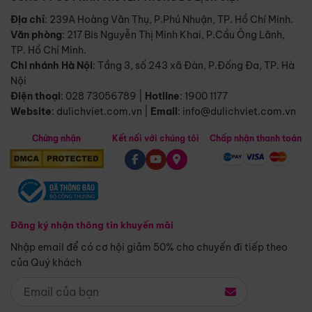
Địa chỉ
: 239A Hoàng Văn Thụ, P.Phú Nhuận, TP. Hồ Chí Minh.
Văn phòng
:
217 Bis Nguyễn Thị Minh Khai, P.Cầu Ông Lãnh,
TP. Hồ Chí Minh.
Chi nhánh Hà Nội
:
Tầng 3, số 243 xã Đàn, P.Đống Đa, TP. Hà
Nội
Điện thoại
:
028 73056789
|
Hotline
:
1900 1177
Website
:
dulichviet.com.vn
|
Email
:
info@dulichviet.com.vn
Chứng nhận
Kết nối với chúng tôi
Chấp nhận thanh toán
Đăng ký nhận thông tin khuyến mãi
Nhập email để có cơ hội giảm 50% cho chuyến đi tiếp theo
của Quý khách