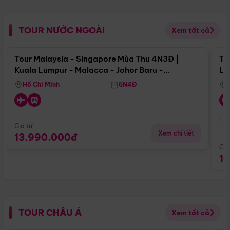
TOUR NƯỚC NGOÀI
Xem tất cả
Điểm nổi bật
Tour Malaysia - Singapore Mùa Thu 4N3Đ |
To
Kuala Lumpur - Malacca - Johor Baru -
Lử
Singapore
Hồ Chí Minh
5N4Đ
Giá từ:
Xem chi tiết
13.990.000đ
Giá
1
TOUR CHÂU Á
Xem tất cả
Điểm nổi bật