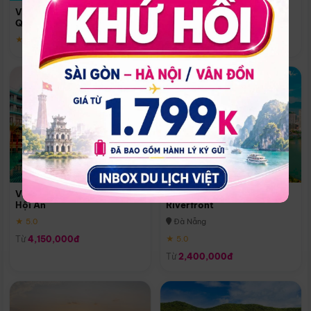
Quoc
Vinpearl Resort & Spa Phu
Phú Quốc
Quoc
★ 5.0
★ 5.0
Vinpearl Resort & Golf Nam
Melia Vinpearl Danang
Hội An
Riverfront
★ 5.0
Đà Nẵng
Từ
4,150,000đ
★ 5.0
Từ
2,400,000đ