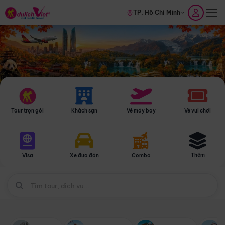
TP. Hồ Chí Minh
Tour trọn gói
Khách sạn
Vé máy bay
Vé vui chơi
Thêm
Visa
Xe đưa đón
Combo