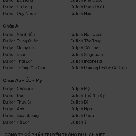
Du lịch Đà Nẵng
Du lịch Phú Quốc
Du lịch Hạ Long
Du lịch Phan Thiết
Du lịch Quy Nhơn
Du lịch Huế
Châu Á
Du lịch Nhật Bản
Du lịch Hàn Quốc
Du lịch Trung Quốc
Du lịch Tây Tạng
Du lịch Malaysia
Du lịch Đài Loan
Du lịch Dubai
Du lịch Singapore
Du lịch Thái Lan
Du lịch Indonesia
Du lịch Trương Gia Giới
Du lịch Phượng Hoàng Cổ Trấn
Châu Âu - Úc - Mỹ
Du lịch Châu Âu
Du lịch Mỹ
Du lịch Đức
Du lịch Thổ Nhĩ Kỳ
Du lịch Thụy Sĩ
Du lịch Bỉ
Du lịch Anh
Du lịch Nga
Du lịch luxembourg
Du lịch Pháp
Du lịch Hà Lan
Du lịch Ý
CÔNG TY CỔ PHẦN TRUYỀN THÔNG DU LỊCH VIỆT