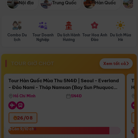
Nội địa
Trung Quốc
Hàn Quốc
N
Combo Du
Tour Doanh
Du lịch Hành
Tour Hoa Anh
Du lịch Mùa
D
lịch
Nghiệp
Hương
Đào
Hè
TOUR GIỜ CHÓT
Xem tất cả
Điểm nổi bật
Còn
16 ngày 21:24:49
Cò
Tour Hàn Quốc Mùa Thu 5N4Đ | Seoul - Everland
To
- Đảo Nami - Tháp Namsan (Bay Sun Phuquoc
Hò
Bay Sun Phuquoc Airways
Tặ
Airways)
Aq
Hồ Chí Minh
5N4Đ
26/08
‹
Còn 9/10 chỗ
Còn 9/10 chỗ
C
C