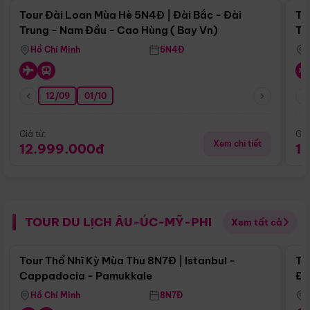
Tour Đài Loan Mùa Hè 5N4Đ | Đài Bắc - Đài
To
Trung - Nam Đầu - Cao Hùng ( Bay Vn)
Tr
Hồ Chí Minh
5N4Đ
12/09
01/10
Giá từ:
Giá
Xem chi tiết
12.999.000đ
1
TOUR DU LỊCH ÂU-ÚC-MỸ-PHI
Xem tất cả
Điểm nổi bật
Tour Thổ Nhĩ Kỳ Mùa Thu 8N7Đ | Istanbul -
To
Cappadocia - Pamukkale
Đế
Hồ Chí Minh
8N7Đ