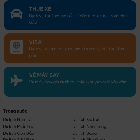
THUÊ XE
Dịch vụ thuê xe giá tốt từ các nhà xe uy tín và chu
đáo
VISA
Dịch vụ Visa nhanh, rẻ. Visa trọn gói, thủ tục đơn
giản
VÉ MÁY BAY
Vé máy bay giá rẻ nhất, nhiều khuyến mãi hấp dẫn
Trong nước
Du lịch Nam Du
Du lịch Đà Lạt
Du lịch Miền tây
Du lịch Nha Trang
Du lịch Côn Đảo
Du lịch Sapa