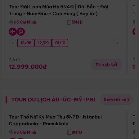
Tour Đài Loan Mùa Hè 5N4Đ | Đài Bắc - Đài
To
Trung - Nam Đầu - Cao Hùng ( Bay Vn)
Tr
Hồ Chí Minh
5N4Đ
13/08
12/09
01/10
Giá từ:
Giá
Xem chi tiết
12.999.000đ
1
TOUR DU LỊCH ÂU-ÚC-MỸ-PHI
Xem tất cả
Điểm nổi bật
Tour Thổ Nhĩ Kỳ Mùa Thu 8N7Đ | Istanbul -
To
Cappadocia - Pamukkale
Đế
Hồ Chí Minh
8N7Đ