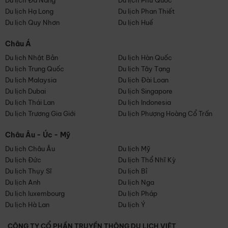
Du lịch Đà Nẵng
Du lịch Phú Quốc
Du lịch Hạ Long
Du lịch Phan Thiết
Du lịch Quy Nhơn
Du lịch Huế
Châu Á
Du lịch Nhật Bản
Du lịch Hàn Quốc
Du lịch Trung Quốc
Du lịch Tây Tạng
Du lịch Malaysia
Du lịch Đài Loan
Du lịch Dubai
Du lịch Singapore
Du lịch Thái Lan
Du lịch Indonesia
Du lịch Trương Gia Giới
Du lịch Phượng Hoàng Cổ Trấn
Châu Âu - Úc - Mỹ
Du lịch Châu Âu
Du lịch Mỹ
Du lịch Đức
Du lịch Thổ Nhĩ Kỳ
Du lịch Thụy Sĩ
Du lịch Bỉ
Du lịch Anh
Du lịch Nga
Du lịch luxembourg
Du lịch Pháp
Du lịch Hà Lan
Du lịch Ý
CÔNG TY CỔ PHẦN TRUYỀN THÔNG DU LỊCH VIỆT