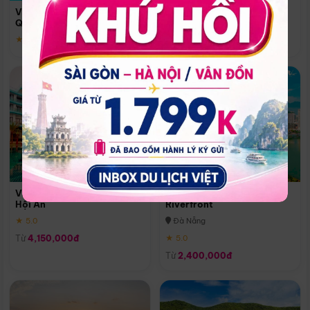
Quoc
Vinpearl Resort & Spa Phu
Phú Quốc
Quoc
★ 5.0
★ 5.0
Vinpearl Resort & Golf Nam
Melia Vinpearl Danang
Hội An
Riverfront
★ 5.0
Đà Nẵng
Từ
4,150,000đ
★ 5.0
Từ
2,400,000đ