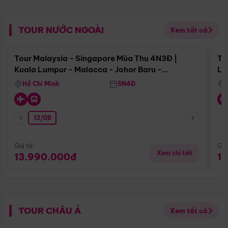
TOUR NƯỚC NGOÀI
Xem tất cả
Điểm nổi bật
Tour Malaysia - Singapore Mùa Thu 4N3Đ |
To
Kuala Lumpur - Malacca - Johor Baru -
Lử
Singapore
Hồ Chí Minh
5N4Đ
13/08
Giá từ:
Giá
Xem chi tiết
13.990.000đ
1
TOUR CHÂU Á
Xem tất cả
Điểm nổi bật