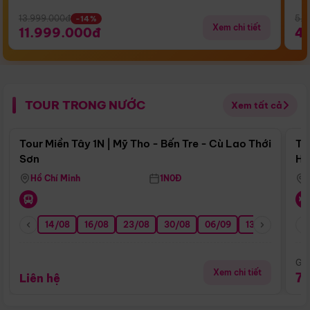
13.999.000đ
5.5
-14%
Xem chi tiết
11.999.000đ
4
TOUR TRONG NƯỚC
Xem tất cả
Điểm nổi bật
Tour Miền Tây 1N | Mỹ Tho - Bến Tre - Cù Lao Thới
To
Sơn
Hu
Hồ Chí Minh
1N0Đ
14/08
16/08
23/08
30/08
06/09
13/09
20/0
Giá
Xem chi tiết
7
Liên hệ