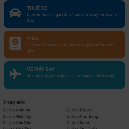
THUÊ XE
Dịch vụ thuê xe giá tốt từ các nhà xe uy tín và chu
đáo
VISA
Dịch vụ Visa nhanh, rẻ. Visa trọn gói, thủ tục đơn
giản
VÉ MÁY BAY
Vé máy bay giá rẻ nhất, nhiều khuyến mãi hấp dẫn
Trong nước
Du lịch Nam Du
Du lịch Đà Lạt
Du lịch Miền tây
Du lịch Nha Trang
Du lịch Côn Đảo
Du lịch Sapa