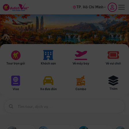
TP. Hồ Chí Minh
Tour trọn gói
Khách sạn
Vé máy bay
Vé vui chơi
Thêm
Visa
Xe đưa đón
Combo