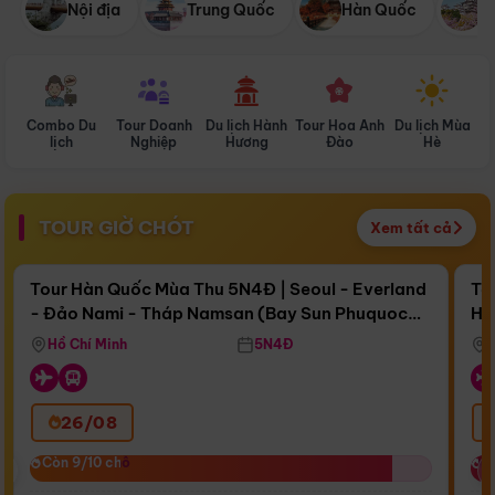
Nội địa
Trung Quốc
Hàn Quốc
N
Combo Du
Tour Doanh
Du lịch Hành
Tour Hoa Anh
Du lịch Mùa
D
lịch
Nghiệp
Hương
Đào
Hè
TOUR GIỜ CHÓT
Xem tất cả
Điểm nổi bật
Còn
17 ngày 08:40:47
Cò
Tour Hàn Quốc Mùa Thu 5N4Đ | Seoul - Everland
To
- Đảo Nami - Tháp Namsan (Bay Sun Phuquoc
Hò
Bay Sun Phuquoc Airways
Tặ
Airways)
Aq
Hồ Chí Minh
5N4Đ
26/08
‹
Còn 9/10 chỗ
Còn 9/10 chỗ
C
C