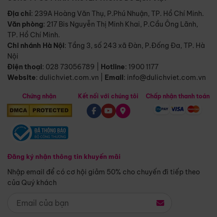
Địa chỉ
: 239A Hoàng Văn Thụ, P.Phú Nhuận, TP. Hồ Chí Minh.
Văn phòng
:
217 Bis Nguyễn Thị Minh Khai, P.Cầu Ông Lãnh,
TP. Hồ Chí Minh.
Chi nhánh Hà Nội
:
Tầng 3, số 243 xã Đàn, P.Đống Đa, TP. Hà
Nội
Điện thoại
:
028 73056789
|
Hotline
:
1900 1177
Website
:
dulichviet.com.vn
|
Email
:
info@dulichviet.com.vn
Chứng nhận
Kết nối với chúng tôi
Chấp nhận thanh toán
Đăng ký nhận thông tin khuyến mãi
Nhập email để có cơ hội giảm 50% cho chuyến đi tiếp theo
của Quý khách