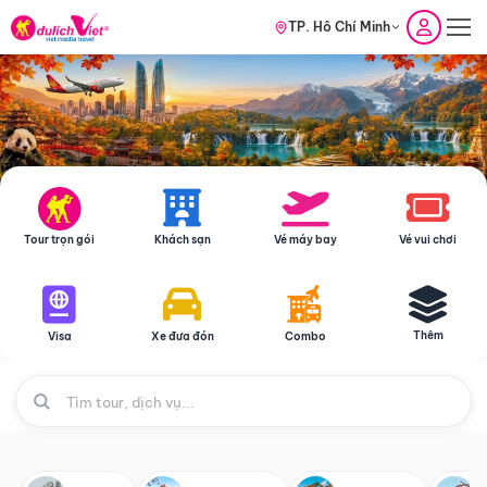
TP. Hồ Chí Minh
Tour trọn gói
Khách sạn
Vé máy bay
Vé vui chơi
Thêm
Visa
Xe đưa đón
Combo