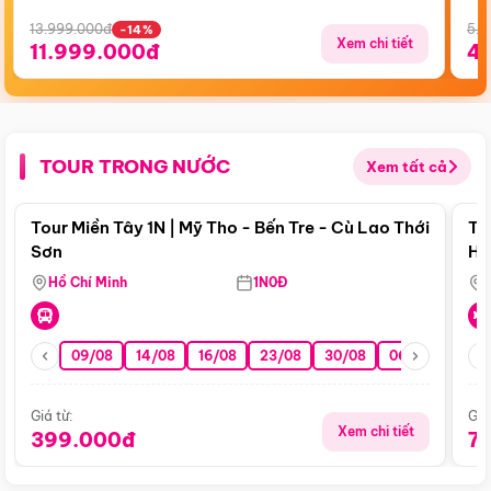
13.999.000đ
5.5
-14%
Xem chi tiết
11.999.000đ
4
TOUR TRONG NƯỚC
Xem tất cả
Điểm nổi bật
Tour Miền Tây 1N | Mỹ Tho - Bến Tre - Cù Lao Thới
To
Sơn
Hu
Hồ Chí Minh
1N0Đ
09/08
14/08
16/08
23/08
30/08
06/09
13/0
Giá từ:
Giá
Xem chi tiết
399.000đ
7