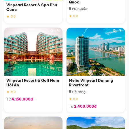
Quoc
Vinpearl Resort & Spa Phu
Phú Quốc
Quoc
★ 5.0
★ 5.0
Vinpearl Resort & Golf Nam
Melia Vinpearl Danang
Hội An
Riverfront
★ 5.0
Đà Nẵng
Từ
4,150,000đ
★ 5.0
Từ
2,400,000đ