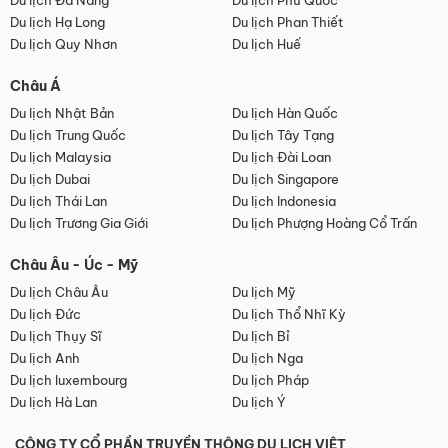
Du lịch Đà Nẵng
Du lịch Phú Quốc
Du lịch Hạ Long
Du lịch Phan Thiết
Du lịch Quy Nhơn
Du lịch Huế
Châu Á
Du lịch Nhật Bản
Du lịch Hàn Quốc
Du lịch Trung Quốc
Du lịch Tây Tạng
Du lịch Malaysia
Du lịch Đài Loan
Du lịch Dubai
Du lịch Singapore
Du lịch Thái Lan
Du lịch Indonesia
Du lịch Trương Gia Giới
Du lịch Phượng Hoàng Cổ Trấn
Châu Âu - Úc - Mỹ
Du lịch Châu Âu
Du lịch Mỹ
Du lịch Đức
Du lịch Thổ Nhĩ Kỳ
Du lịch Thụy Sĩ
Du lịch Bỉ
Du lịch Anh
Du lịch Nga
Du lịch luxembourg
Du lịch Pháp
Du lịch Hà Lan
Du lịch Ý
CÔNG TY CỔ PHẦN TRUYỀN THÔNG DU LỊCH VIỆT