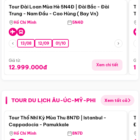
Tour Đài Loan Mùa Hè 5N4Đ | Đài Bắc - Đài
To
Trung - Nam Đầu - Cao Hùng ( Bay Vn)
Tr
Hồ Chí Minh
5N4Đ
13/08
12/09
01/10
Giá từ:
Giá
Xem chi tiết
12.999.000đ
1
TOUR DU LỊCH ÂU-ÚC-MỸ-PHI
Xem tất cả
Điểm nổi bật
Tour Thổ Nhĩ Kỳ Mùa Thu 8N7Đ | Istanbul -
To
Cappadocia - Pamukkale
Đế
Hồ Chí Minh
8N7Đ