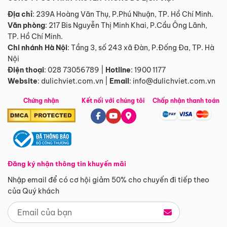
Địa chỉ
: 239A Hoàng Văn Thụ, P.Phú Nhuận, TP. Hồ Chí Minh.
Văn phòng
:
217 Bis Nguyễn Thị Minh Khai, P.Cầu Ông Lãnh,
TP. Hồ Chí Minh.
Chi nhánh Hà Nội
:
Tầng 3, số 243 xã Đàn, P.Đống Đa, TP. Hà
Nội
Điện thoại
:
028 73056789
|
Hotline
:
1900 1177
Website
:
dulichviet.com.vn
|
Email
:
info@dulichviet.com.vn
Chứng nhận
Kết nối với chúng tôi
Chấp nhận thanh toán
Đăng ký nhận thông tin khuyến mãi
Nhập email để có cơ hội giảm 50% cho chuyến đi tiếp theo
của Quý khách