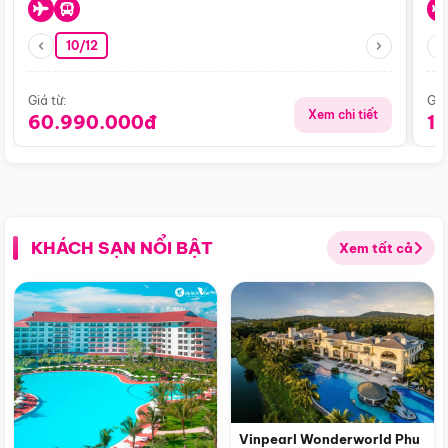
10/12
Giá từ:
Giá
Xem chi tiết
60.990.000đ
1
KHÁCH SẠN NỔI BẬT
Xem tất cả
Vinpearl Wonderworld Phu