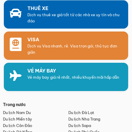
THUÊ XE
Dịch vụ thuê xe giá tốt từ các nhà xe uy tín và chu
đáo
VISA
Dịch vụ Visa nhanh, rẻ. Visa trọn gói, thủ tục đơn
giản
VÉ MÁY BAY
Vé máy bay giá rẻ nhất, nhiều khuyến mãi hấp dẫn
Trong nước
Du lịch Nam Du
Du lịch Đà Lạt
Du lịch Miền tây
Du lịch Nha Trang
Du lịch Côn Đảo
Du lịch Sapa