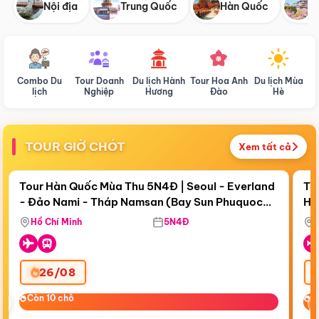
Nội địa
Trung Quốc
Hàn Quốc
N
Combo Du
Tour Doanh
Du lịch Hành
Tour Hoa Anh
Du lịch Mùa
D
lịch
Nghiệp
Hương
Đào
Hè
TOUR GIỜ CHÓT
Xem tất cả
Điểm nổi bật
Còn
18 ngày 15:38:33
Cò
Tour Hàn Quốc Mùa Thu 5N4Đ | Seoul - Everland
To
- Đảo Nami - Tháp Namsan (Bay Sun Phuquoc
Hò
Bay Sun Phuquoc Airways
Tặ
Airways)
Aq
Hồ Chí Minh
5N4Đ
26/08
‹
Còn 10 chỗ
Còn 10 chỗ
C
C