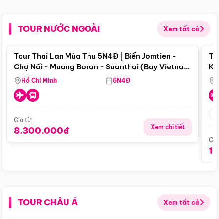
TOUR NƯỚC NGOÀI
Xem tất cả
Điểm nổi bật
Tour Thái Lan Mùa Thu 5N4Đ | Biển Jomtien -
To
Chợ Nổi - Muang Boran - Suanthai (Bay Vietnam
Ku
Airlines)
Si
Hồ Chí Minh
5N4Đ
Giá từ:
Xem chi tiết
8.300.000đ
Giá
1
TOUR CHÂU Á
Xem tất cả
Điểm nổi bật