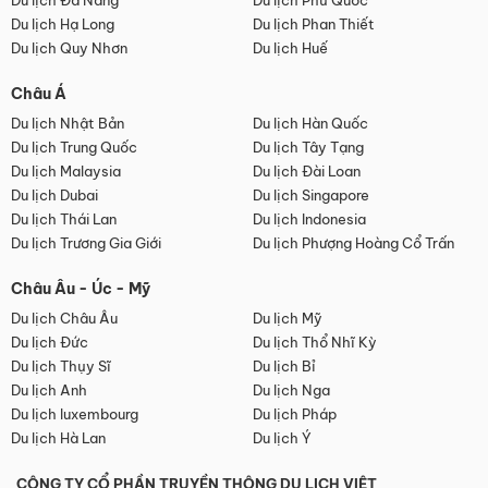
Du lịch Đà Nẵng
Du lịch Phú Quốc
Du lịch Hạ Long
Du lịch Phan Thiết
Du lịch Quy Nhơn
Du lịch Huế
Châu Á
Du lịch Nhật Bản
Du lịch Hàn Quốc
Du lịch Trung Quốc
Du lịch Tây Tạng
Du lịch Malaysia
Du lịch Đài Loan
Du lịch Dubai
Du lịch Singapore
Du lịch Thái Lan
Du lịch Indonesia
Du lịch Trương Gia Giới
Du lịch Phượng Hoàng Cổ Trấn
Châu Âu - Úc - Mỹ
Du lịch Châu Âu
Du lịch Mỹ
Du lịch Đức
Du lịch Thổ Nhĩ Kỳ
Du lịch Thụy Sĩ
Du lịch Bỉ
Du lịch Anh
Du lịch Nga
Du lịch luxembourg
Du lịch Pháp
Du lịch Hà Lan
Du lịch Ý
CÔNG TY CỔ PHẦN TRUYỀN THÔNG DU LỊCH VIỆT