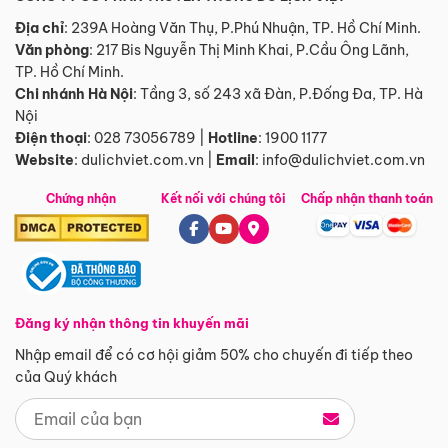
Địa chỉ
: 239A Hoàng Văn Thụ, P.Phú Nhuận, TP. Hồ Chí Minh.
Văn phòng
:
217 Bis Nguyễn Thị Minh Khai, P.Cầu Ông Lãnh,
TP. Hồ Chí Minh.
Chi nhánh Hà Nội
:
Tầng 3, số 243 xã Đàn, P.Đống Đa, TP. Hà
Nội
Điện thoại
:
028 73056789
|
Hotline
:
1900 1177
Website
:
dulichviet.com.vn
|
Email
:
info@dulichviet.com.vn
Chứng nhận
Kết nối với chúng tôi
Chấp nhận thanh toán
Đăng ký nhận thông tin khuyến mãi
Nhập email để có cơ hội giảm 50% cho chuyến đi tiếp theo
của Quý khách