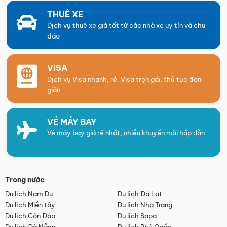
THUÊ XE
Dịch vụ thuê xe giá tốt từ các nhà xe uy tín và chu
đáo
VISA
Dịch vụ Visa nhanh, rẻ. Visa trọn gói, thủ tục đơn
giản
VÉ MÁY BAY
Vé máy bay giá rẻ nhất, nhiều khuyến mãi hấp dẫn
Trong nước
Du lịch Nam Du
Du lịch Đà Lạt
Du lịch Miền tây
Du lịch Nha Trang
Du lịch Côn Đảo
Du lịch Sapa