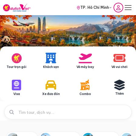
TP. Hồ Chí Minh
Tour trọn gói
Khách sạn
Vé máy bay
Vé vui chơi
Thêm
Visa
Xe đưa đón
Combo