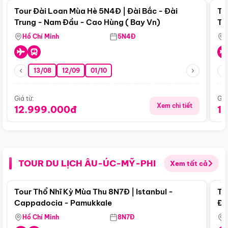
Tour Đài Loan Mùa Hè 5N4Đ | Đài Bắc - Đài
To
Trung - Nam Đầu - Cao Hùng ( Bay Vn)
Tr
Hồ Chí Minh
5N4Đ
13/08
12/09
01/10
Giá từ:
Giá
Xem chi tiết
12.999.000đ
1
TOUR DU LỊCH ÂU-ÚC-MỸ-PHI
Xem tất cả
Điểm nổi bật
Tour Thổ Nhĩ Kỳ Mùa Thu 8N7Đ | Istanbul -
To
Cappadocia - Pamukkale
Đế
Hồ Chí Minh
8N7Đ