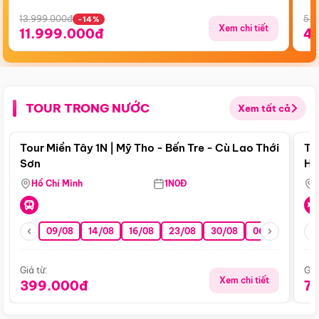
13.999.000đ
5.5
-14%
Xem chi tiết
11.999.000đ
4
TOUR TRONG NƯỚC
Xem tất cả
Điểm nổi bật
Tour Miền Tây 1N | Mỹ Tho - Bến Tre - Cù Lao Thới
To
Sơn
Hu
Hồ Chí Minh
1N0Đ
09/08
14/08
16/08
23/08
30/08
06/09
13/0
Giá từ:
Giá
Xem chi tiết
399.000đ
7