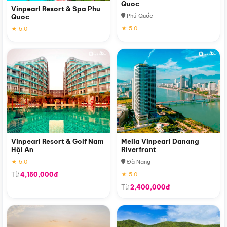
Quoc
Vinpearl Resort & Spa Phu
Phú Quốc
Quoc
★ 5.0
★ 5.0
Vinpearl Resort & Golf Nam
Melia Vinpearl Danang
Hội An
Riverfront
★ 5.0
Đà Nẵng
Từ
4,150,000đ
★ 5.0
Từ
2,400,000đ