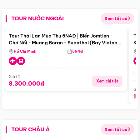
TOUR NƯỚC NGOÀI
Xem tất cả
Điểm nổi bật
Tour Thái Lan Mùa Thu 5N4Đ | Biển Jomtien -
To
Chợ Nổi - Muang Boran - Suanthai (Bay Vietnam
Ku
Airlines)
Si
Hồ Chí Minh
5N4Đ
Giá từ:
Xem chi tiết
8.300.000đ
Giá
1
TOUR CHÂU Á
Xem tất cả
Điểm nổi bật