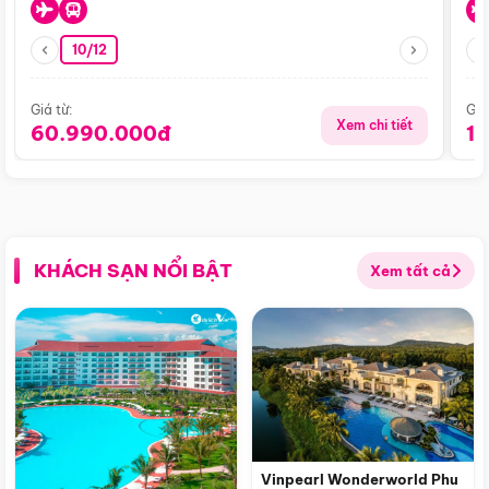
10/12
Giá từ:
Giá
Xem chi tiết
60.990.000đ
1
KHÁCH SẠN NỔI BẬT
Xem tất cả
Vinpearl Wonderworld Phu