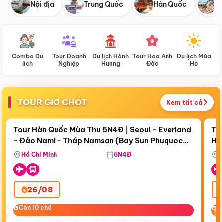
Nội địa
Trung Quốc
Hàn Quốc
N
Combo Du
Tour Doanh
Du lịch Hành
Tour Hoa Anh
Du lịch Mùa
D
lịch
Nghiệp
Hương
Đào
Hè
TOUR GIỜ CHÓT
Xem tất cả
Điểm nổi bật
Còn
18 ngày 11:16:41
Cò
Tour Hàn Quốc Mùa Thu 5N4Đ | Seoul - Everland
To
- Đảo Nami - Tháp Namsan (Bay Sun Phuquoc
Hò
Bay Sun Phuquoc Airways
Tặ
Airways)
Aq
Hồ Chí Minh
5N4Đ
26/08
‹
Còn 10 chỗ
Còn 10 chỗ
C
C