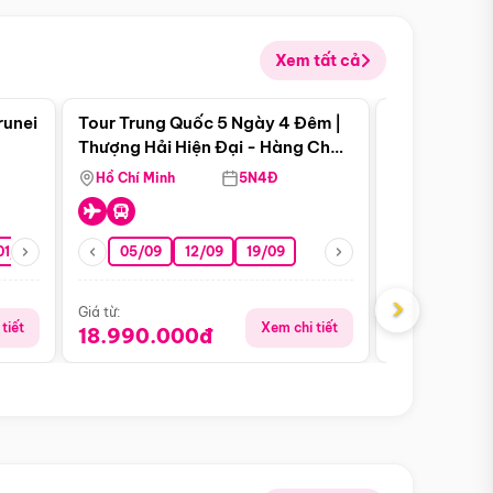
Xem tất cả
 bật
Điểm nổi bật
runei
Tour Trung Quốc 5 Ngày 4 Đêm |
Tour Trung 
Tour Hè
Thượng Hải Hiện Đại - Hàng Châu
Ân Thi - Trư
Nên Thơ - Ô Trấn Cổ Kính
Hồ Chí Minh
5N4Đ
Hồ Chí Minh
01/10
15/10
29/10
05/09
12/09
19/09
16/08
›
Giá từ:
Giá từ:
tiết
Xem chi tiết
18.990.000đ
16.990.0