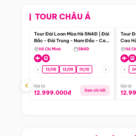
TOUR CHÂU Á
Điểm nổi bật
Tour Đài Loan Mùa Hè 5N4Đ | Đài
Tour Đ
Bắc - Đài Trung - Nam Đầu - Cao
Cao Hù
Hùng ( Bay Vn)
(Bay V
Hồ Chí Minh
5N4Đ
Hồ Ch
13/08
12/09
01/10
0
‹
Giá từ:
Giá từ:
Xem chi tiết
12.999.000đ
12.9