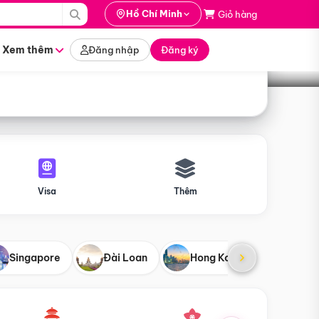
i hành
Hồ Chí Minh
Giỏ hàng
Tìm tour
tháng nào
Xem thêm
Đăng nhập
Đăng ký
Visa
Thêm
Singapore
Đài Loan
Hong Kong
Mỹ