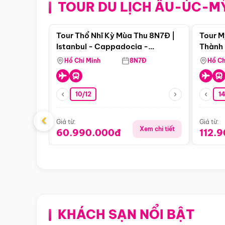
TOUR DU LỊCH ÂU-ÚC-M
Điểm nổi bật
Tour Thổ Nhĩ Kỳ Mùa Thu 8N7Đ |
Tour M
Istanbul - Cappadocia -
Thành 
Pamukkale
Thiên 
Hồ Chí Minh
8N7Đ
Hồ Ch
10/12
1
‹
Giá từ:
Giá từ:
Xem chi tiết
60.990.000đ
112.
KHÁCH SẠN NỔI BẬT