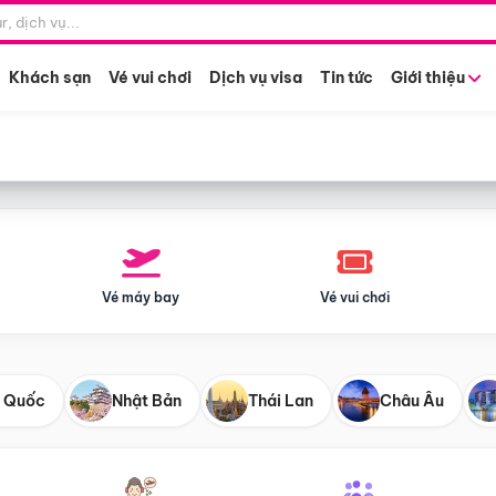
Điểm khởi hành
Tháng khở
Hồ Chí Minh
Bất kỳ 
Khách sạn
Vé vui chơi
Dịch vụ visa
Tin tức
Giới thiệu
Vé máy bay
Vé vui chơi
 Quốc
Nhật Bản
Thái Lan
Châu Âu