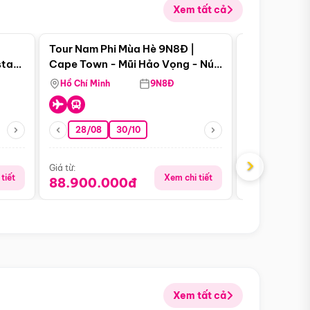
Xem tất cả
 bật
Điểm nổi bật
Tour Nam Phi Mùa Hè 9N8Đ |
Tour Mỹ Mùa
star
Cape Town - Mũi Hảo Vọng - Núi
Hoa Kỳ - Me
Bàn - Johannesburg - Pretoria -
Hồ Chí Minh
9N8Đ
Hồ Chí Minh
Safari - Lodge
28/08
30/10
29/08
›
Giá từ:
Giá từ:
tiết
Xem chi tiết
88.900.000đ
59.900.
Xem tất cả