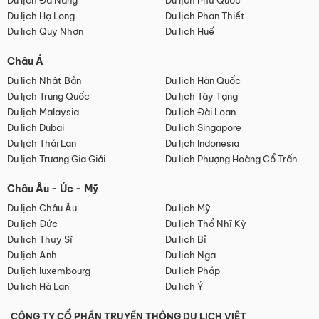
Du lịch Đà Nẵng
Du lịch Phú Quốc
Du lịch Hạ Long
Du lịch Phan Thiết
Du lịch Quy Nhơn
Du lịch Huế
Châu Á
Du lịch Nhật Bản
Du lịch Hàn Quốc
Du lịch Trung Quốc
Du lịch Tây Tạng
Du lịch Malaysia
Du lịch Đài Loan
Du lịch Dubai
Du lịch Singapore
Du lịch Thái Lan
Du lịch Indonesia
Du lịch Trương Gia Giới
Du lịch Phượng Hoàng Cổ Trấn
Châu Âu - Úc - Mỹ
Du lịch Châu Âu
Du lịch Mỹ
Du lịch Đức
Du lịch Thổ Nhĩ Kỳ
Du lịch Thụy Sĩ
Du lịch Bỉ
Du lịch Anh
Du lịch Nga
Du lịch luxembourg
Du lịch Pháp
Du lịch Hà Lan
Du lịch Ý
CÔNG TY CỔ PHẦN TRUYỀN THÔNG DU LỊCH VIỆT