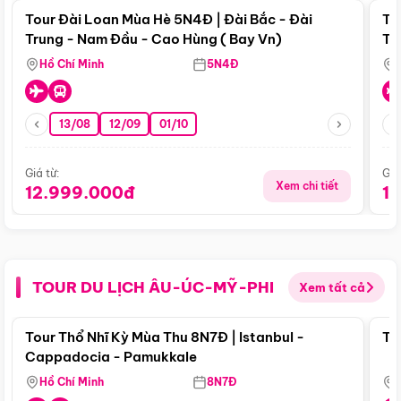
Tour Đài Loan Mùa Hè 5N4Đ | Đài Bắc - Đài
To
Trung - Nam Đầu - Cao Hùng ( Bay Vn)
Tr
Hồ Chí Minh
5N4Đ
13/08
12/09
01/10
Giá từ:
Giá
Xem chi tiết
12.999.000đ
1
TOUR DU LỊCH ÂU-ÚC-MỸ-PHI
Xem tất cả
Điểm nổi bật
Tour Thổ Nhĩ Kỳ Mùa Thu 8N7Đ | Istanbul -
To
Cappadocia - Pamukkale
Hồ Chí Minh
8N7Đ