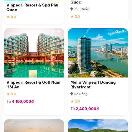
Quoc
Vinpearl Resort & Spa Phu
Phú Quốc
Quoc
★ 5.0
★ 5.0
Vinpearl Resort & Golf Nam
Melia Vinpearl Danang
Hội An
Riverfront
★ 5.0
Đà Nẵng
Từ
4,150,000đ
★ 5.0
Từ
2,400,000đ