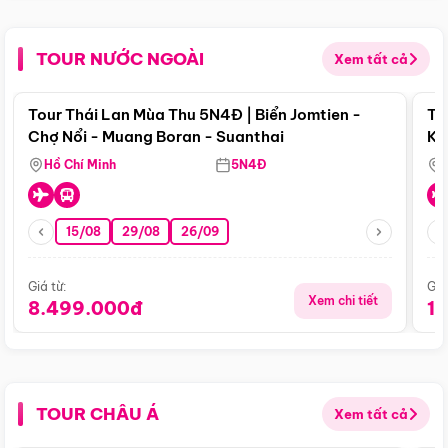
TOUR NƯỚC NGOÀI
Xem tất cả
Điểm nổi bật
Tour Thái Lan Mùa Thu 5N4Đ | Biển Jomtien -
To
Chợ Nổi - Muang Boran - Suanthai
Ku
Si
Hồ Chí Minh
5N4Đ
15/08
29/08
26/09
Giá từ:
Giá
Xem chi tiết
8.499.000đ
1
TOUR CHÂU Á
Xem tất cả
Điểm nổi bật