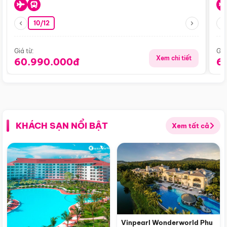
10/12
Giá từ:
Giá
Xem chi tiết
60.990.000đ
6
KHÁCH SẠN NỔI BẬT
Xem tất cả
Vinpearl Wonderworld Phu