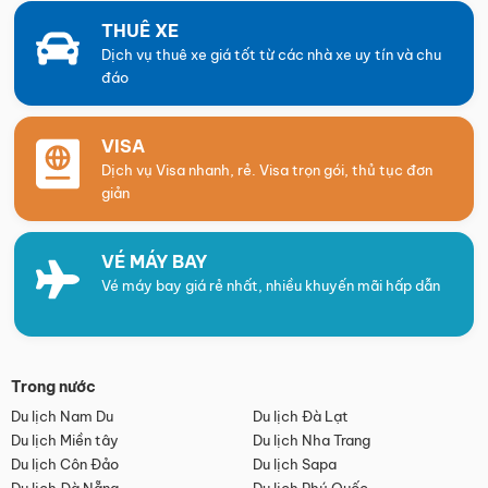
THUÊ XE
Dịch vụ thuê xe giá tốt từ các nhà xe uy tín và chu
đáo
VISA
Dịch vụ Visa nhanh, rẻ. Visa trọn gói, thủ tục đơn
giản
VÉ MÁY BAY
Vé máy bay giá rẻ nhất, nhiều khuyến mãi hấp dẫn
Trong nước
Du lịch Nam Du
Du lịch Đà Lạt
Du lịch Miền tây
Du lịch Nha Trang
Du lịch Côn Đảo
Du lịch Sapa