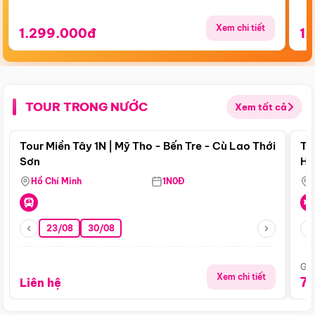
Xem chi tiết
1.299.000đ
1.
TOUR TRONG NƯỚC
Xem tất cả
Điểm nổi bật
Tour Miền Tây 1N | Mỹ Tho - Bến Tre - Cù Lao Thới
To
Sơn
Hu
Hồ Chí Minh
1N0Đ
23/08
30/08
Giá
Xem chi tiết
7
Liên hệ