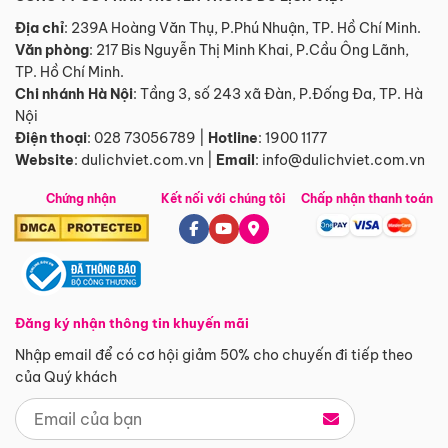
Địa chỉ
: 239A Hoàng Văn Thụ, P.Phú Nhuận, TP. Hồ Chí Minh.
Văn phòng
:
217 Bis Nguyễn Thị Minh Khai, P.Cầu Ông Lãnh,
TP. Hồ Chí Minh.
Chi nhánh Hà Nội
:
Tầng 3, số 243 xã Đàn, P.Đống Đa, TP. Hà
Nội
Điện thoại
:
028 73056789
|
Hotline
:
1900 1177
Website
:
dulichviet.com.vn
|
Email
:
info@dulichviet.com.vn
Chứng nhận
Kết nối với chúng tôi
Chấp nhận thanh toán
Đăng ký nhận thông tin khuyến mãi
Nhập email để có cơ hội giảm 50% cho chuyến đi tiếp theo
của Quý khách