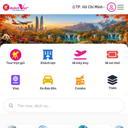
TP. Hồ Chí Minh
Tour trọn gói
Khách sạn
Vé máy bay
Vé vui chơi
Thêm
Visa
Xe đưa đón
Combo