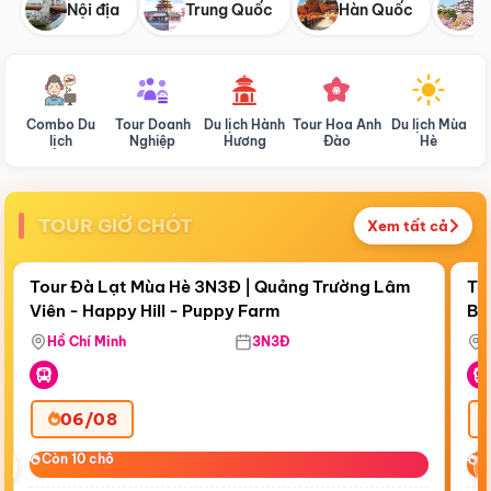
Nội địa
Trung Quốc
Hàn Quốc
N
Combo Du
Tour Doanh
Du lịch Hành
Tour Hoa Anh
Du lịch Mùa
D
lịch
Nghiệp
Hương
Đào
Hè
TOUR GIỜ CHÓT
Xem tất cả
Điểm nổi bật
Còn
18:50:21
Cò
Tour Đà Lạt Mùa Hè 3N3Đ | Quảng Trường Lâm
To
Viên - Happy Hill - Puppy Farm
Bế
Ma
Hồ Chí Minh
3N3Đ
06/08
‹
Còn 10 chỗ
Còn 10 chỗ
C
C