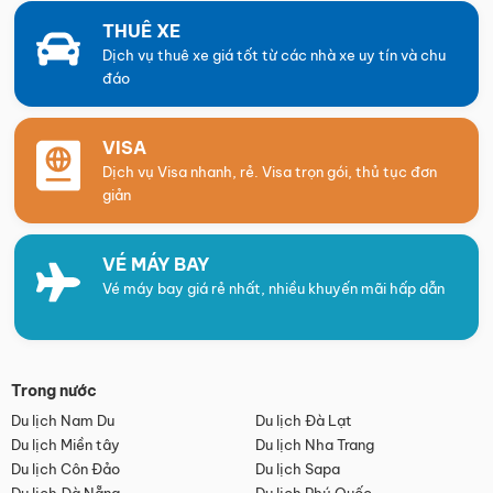
THUÊ XE
Dịch vụ thuê xe giá tốt từ các nhà xe uy tín và chu
đáo
VISA
Dịch vụ Visa nhanh, rẻ. Visa trọn gói, thủ tục đơn
giản
VÉ MÁY BAY
Vé máy bay giá rẻ nhất, nhiều khuyến mãi hấp dẫn
Trong nước
Du lịch Nam Du
Du lịch Đà Lạt
Du lịch Miền tây
Du lịch Nha Trang
Du lịch Côn Đảo
Du lịch Sapa