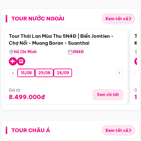
TOUR NƯỚC NGOÀI
Xem tất cả
Điểm nổi bật
Tour Thái Lan Mùa Thu 5N4Đ | Biển Jomtien -
To
Chợ Nổi - Muang Boran - Suanthai
Ku
Si
Hồ Chí Minh
5N4Đ
15/08
29/08
26/09
Giá từ:
Giá
Xem chi tiết
8.499.000đ
1
TOUR CHÂU Á
Xem tất cả
Điểm nổi bật