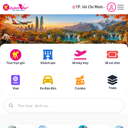
TP. Hồ Chí Minh
Tour trọn gói
Khách sạn
Vé máy bay
Vé vui chơi
Thêm
Visa
Xe đưa đón
Combo