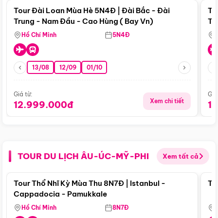
Tour Đài Loan Mùa Hè 5N4Đ | Đài Bắc - Đài
To
Trung - Nam Đầu - Cao Hùng ( Bay Vn)
Tr
Hồ Chí Minh
5N4Đ
13/08
12/09
01/10
Giá từ:
Giá
Xem chi tiết
12.999.000đ
1
TOUR DU LỊCH ÂU-ÚC-MỸ-PHI
Xem tất cả
Điểm nổi bật
Tour Thổ Nhĩ Kỳ Mùa Thu 8N7Đ | Istanbul -
To
Cappadocia - Pamukkale
Hồ Chí Minh
8N7Đ