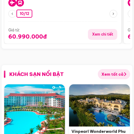
10/12
Giá từ:
Giá
Xem chi tiết
60.990.000đ
6
KHÁCH SẠN NỔI BẬT
Xem tất cả
Vinpearl Wonderworld Phu