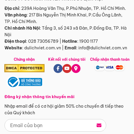
Địa chỉ
: 239A Hoàng Văn Thụ, P.Phú Nhuận, TP. Hồ Chí Minh.
Văn phòng
:
217 Bis Nguyễn Thị Minh Khai, P.Cầu Ông Lãnh,
TP. Hồ Chí Minh.
Chi nhánh Hà Nội
:
Tầng 3, số 243 xã Đàn, P.Đống Đa, TP. Hà
Nội
Điện thoại
:
028 73056789
|
Hotline
:
1900 1177
Website
:
dulichviet.com.vn
|
Email
:
info@dulichviet.com.vn
Chứng nhận
Kết nối với chúng tôi
Chấp nhận thanh toán
Đăng ký nhận thông tin khuyến mãi
Nhập email để có cơ hội giảm 50% cho chuyến đi tiếp theo
của Quý khách