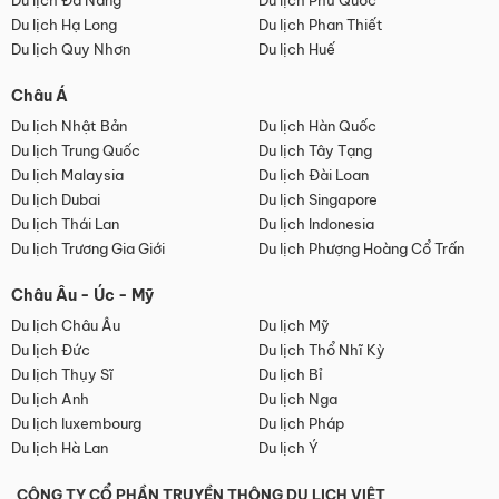
Du lịch Đà Nẵng
Du lịch Phú Quốc
Du lịch Hạ Long
Du lịch Phan Thiết
Du lịch Quy Nhơn
Du lịch Huế
Châu Á
Du lịch Nhật Bản
Du lịch Hàn Quốc
Du lịch Trung Quốc
Du lịch Tây Tạng
Du lịch Malaysia
Du lịch Đài Loan
Du lịch Dubai
Du lịch Singapore
Du lịch Thái Lan
Du lịch Indonesia
Du lịch Trương Gia Giới
Du lịch Phượng Hoàng Cổ Trấn
Châu Âu - Úc - Mỹ
Du lịch Châu Âu
Du lịch Mỹ
Du lịch Đức
Du lịch Thổ Nhĩ Kỳ
Du lịch Thụy Sĩ
Du lịch Bỉ
Du lịch Anh
Du lịch Nga
Du lịch luxembourg
Du lịch Pháp
Du lịch Hà Lan
Du lịch Ý
CÔNG TY CỔ PHẦN TRUYỀN THÔNG DU LỊCH VIỆT