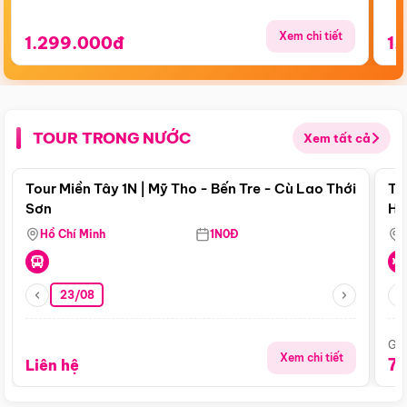
Xem chi tiết
1.299.000đ
1.
TOUR TRONG NƯỚC
Xem tất cả
Điểm nổi bật
Tour Miền Tây 1N | Mỹ Tho - Bến Tre - Cù Lao Thới
To
Sơn
Hu
Hồ Chí Minh
1N0Đ
23/08
Giá
Xem chi tiết
7
Liên hệ