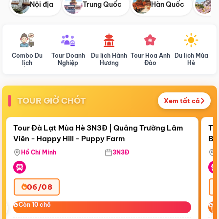
Nội địa
Trung Quốc
Hàn Quốc
N
Combo Du
Tour Doanh
Du lịch Hành
Tour Hoa Anh
Du lịch Mùa
D
lịch
Nghiệp
Hương
Đào
Hè
TOUR GIỜ CHÓT
Xem tất cả
Điểm nổi bật
Còn
20:37:43
Cò
Tour Đà Lạt Mùa Hè 3N3Đ | Quảng Trường Lâm
To
Viên - Happy Hill - Puppy Farm
Bế
Ma
Hồ Chí Minh
3N3Đ
06/08
‹
Còn 10 chỗ
Còn 10 chỗ
C
C