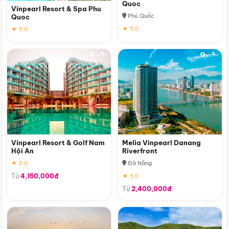
Quoc
Vinpearl Resort & Spa Phu
Phú Quốc
Quoc
★ 5.0
★ 5.0
Vinpearl Resort & Golf Nam
Melia Vinpearl Danang
Hội An
Riverfront
★ 5.0
Đà Nẵng
Từ
4,150,000đ
★ 5.0
Từ
2,400,000đ