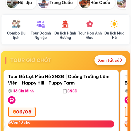
Nội địa
Trung Quốc
Hàn Quốc
N
Combo Du
Tour Doanh
Du lịch Hành
Tour Hoa Anh
Du lịch Mùa
D
lịch
Nghiệp
Hương
Đào
Hè
TOUR GIỜ CHÓT
Xem tất cả
Điểm nổi bật
Còn
18:05:56
Cò
Tour Đà Lạt Mùa Hè 3N3Đ | Quảng Trường Lâm
To
Viên - Happy Hill - Puppy Farm
Bế
Ma
Hồ Chí Minh
3N3Đ
06/08
‹
Còn 10 chỗ
Còn 10 chỗ
C
C