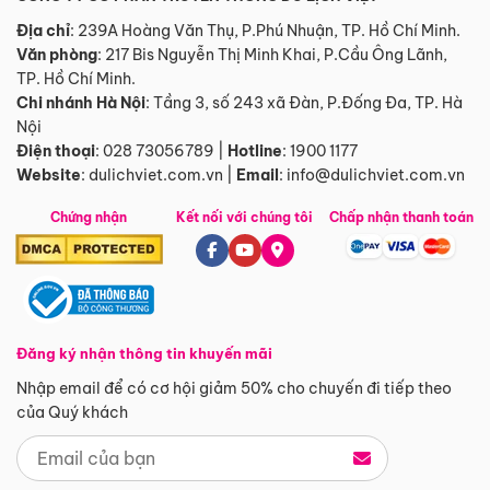
Địa chỉ
: 239A Hoàng Văn Thụ, P.Phú Nhuận, TP. Hồ Chí Minh.
Văn phòng
:
217 Bis Nguyễn Thị Minh Khai, P.Cầu Ông Lãnh,
TP. Hồ Chí Minh.
Chi nhánh Hà Nội
:
Tầng 3, số 243 xã Đàn, P.Đống Đa, TP. Hà
Nội
Điện thoại
:
028 73056789
|
Hotline
:
1900 1177
Website
:
dulichviet.com.vn
|
Email
:
info@dulichviet.com.vn
Chứng nhận
Kết nối với chúng tôi
Chấp nhận thanh toán
Đăng ký nhận thông tin khuyến mãi
Nhập email để có cơ hội giảm 50% cho chuyến đi tiếp theo
của Quý khách