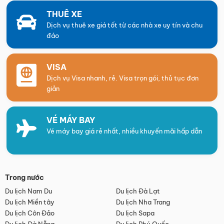
THUÊ XE
Dịch vụ thuê xe giá tốt từ các nhà xe uy tín và chu
đáo
VISA
Dịch vụ Visa nhanh, rẻ. Visa trọn gói, thủ tục đơn
giản
VÉ MÁY BAY
Vé máy bay giá rẻ nhất, nhiều khuyến mãi hấp dẫn
Trong nước
Du lịch Nam Du
Du lịch Đà Lạt
Du lịch Miền tây
Du lịch Nha Trang
Du lịch Côn Đảo
Du lịch Sapa