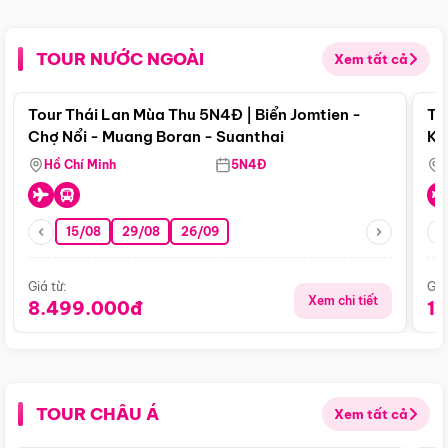
TOUR NƯỚC NGOÀI
Xem tất cả
Điểm nổi bật
Tour Thái Lan Mùa Thu 5N4Đ | Biển Jomtien -
To
Chợ Nổi - Muang Boran - Suanthai
Ku
Si
Hồ Chí Minh
5N4Đ
15/08
29/08
26/09
Giá từ:
Giá
Xem chi tiết
8.499.000đ
1
TOUR CHÂU Á
Xem tất cả
Điểm nổi bật