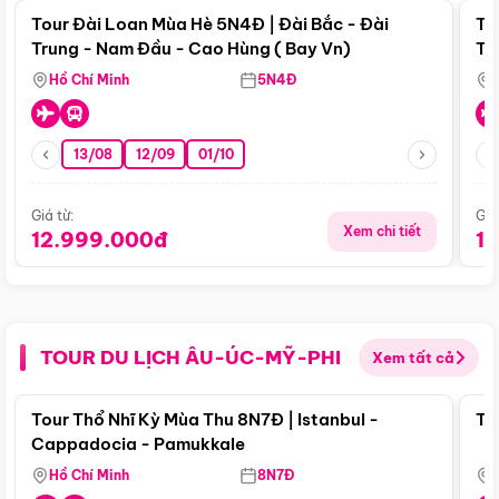
Tour Đài Loan Mùa Hè 5N4Đ | Đài Bắc - Đài
To
Trung - Nam Đầu - Cao Hùng ( Bay Vn)
Tr
Hồ Chí Minh
5N4Đ
13/08
12/09
01/10
Giá từ:
Giá
Xem chi tiết
12.999.000đ
1
TOUR DU LỊCH ÂU-ÚC-MỸ-PHI
Xem tất cả
Điểm nổi bật
Tour Thổ Nhĩ Kỳ Mùa Thu 8N7Đ | Istanbul -
To
Cappadocia - Pamukkale
Hồ Chí Minh
8N7Đ