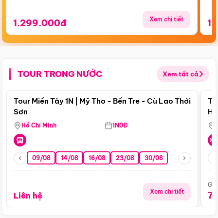
Xem chi tiết
1.299.000đ
1.
TOUR TRONG NƯỚC
Xem tất cả
Điểm nổi bật
Tour Miền Tây 1N | Mỹ Tho - Bến Tre - Cù Lao Thới
To
Sơn
Hu
Hồ Chí Minh
1N0Đ
09/08
14/08
16/08
23/08
30/08
Giá
Xem chi tiết
7
Liên hệ