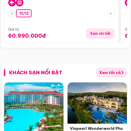
10/12
Giá từ:
Giá
Xem chi tiết
60.990.000đ
6
KHÁCH SẠN NỔI BẬT
Xem tất cả
Vinpearl Wonderworld Phu