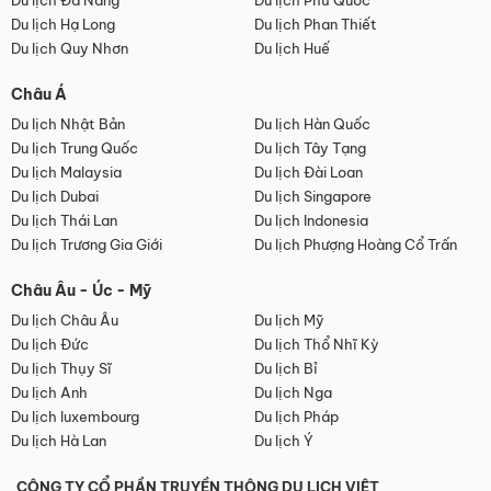
Du lịch Đà Nẵng
Du lịch Phú Quốc
Du lịch Hạ Long
Du lịch Phan Thiết
Du lịch Quy Nhơn
Du lịch Huế
Châu Á
Du lịch Nhật Bản
Du lịch Hàn Quốc
Du lịch Trung Quốc
Du lịch Tây Tạng
Du lịch Malaysia
Du lịch Đài Loan
Du lịch Dubai
Du lịch Singapore
Du lịch Thái Lan
Du lịch Indonesia
Du lịch Trương Gia Giới
Du lịch Phượng Hoàng Cổ Trấn
Châu Âu - Úc - Mỹ
Du lịch Châu Âu
Du lịch Mỹ
Du lịch Đức
Du lịch Thổ Nhĩ Kỳ
Du lịch Thụy Sĩ
Du lịch Bỉ
Du lịch Anh
Du lịch Nga
Du lịch luxembourg
Du lịch Pháp
Du lịch Hà Lan
Du lịch Ý
CÔNG TY CỔ PHẦN TRUYỀN THÔNG DU LỊCH VIỆT