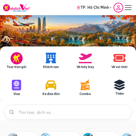
TP. Hồ Chí Minh
Tour trọn gói
Khách sạn
Vé máy bay
Vé vui chơi
Thêm
Visa
Xe đưa đón
Combo