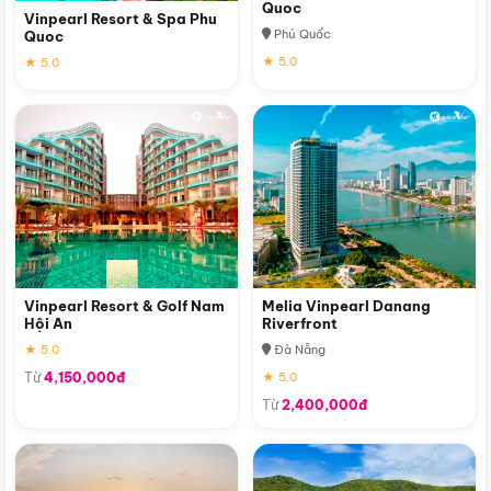
Quoc
Vinpearl Resort & Spa Phu
Phú Quốc
Quoc
★ 5.0
★ 5.0
Vinpearl Resort & Golf Nam
Melia Vinpearl Danang
Hội An
Riverfront
★ 5.0
Đà Nẵng
Từ
4,150,000đ
★ 5.0
Từ
2,400,000đ