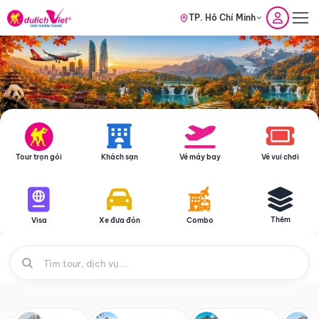
TP. Hồ Chí Minh
Tour trọn gói
Khách sạn
Vé máy bay
Vé vui chơi
Thêm
Visa
Xe đưa đón
Combo