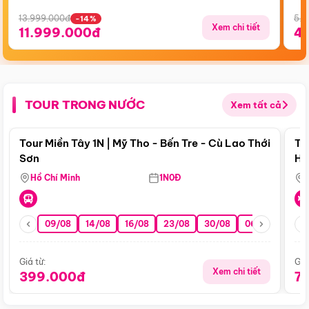
13.999.000đ
5.5
-14%
Xem chi tiết
11.999.000đ
4
TOUR TRONG NƯỚC
Xem tất cả
Điểm nổi bật
Tour Miền Tây 1N | Mỹ Tho - Bến Tre - Cù Lao Thới
To
Sơn
Hu
Hồ Chí Minh
1N0Đ
09/08
14/08
16/08
23/08
30/08
06/09
13/0
Giá từ:
Giá
Xem chi tiết
399.000đ
7