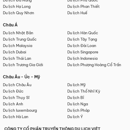
Du lịch Đà Nẵng
Du lịch Phú Quốc
Du lịch Hạ Long
Du lịch Phan Thiết
Du lịch Quy Nhơn
Du lịch Huế
Châu Á
Du lịch Nhật Bản
Du lịch Hàn Quốc
Du lịch Trung Quốc
Du lịch Tây Tạng
Du lịch Malaysia
Du lịch Đài Loan
Du lịch Dubai
Du lịch Singapore
Du lịch Thái Lan
Du lịch Indonesia
Du lịch Trương Gia Giới
Du lịch Phượng Hoàng Cổ Trấn
Châu Âu - Úc - Mỹ
Du lịch Châu Âu
Du lịch Mỹ
Du lịch Đức
Du lịch Thổ Nhĩ Kỳ
Du lịch Thụy Sĩ
Du lịch Bỉ
Du lịch Anh
Du lịch Nga
Du lịch luxembourg
Du lịch Pháp
Du lịch Hà Lan
Du lịch Ý
CÔNG TY CỔ PHẦN TRUYỀN THÔNG DU LỊCH VIỆT