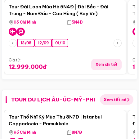
Tour Đài Loan Mùa Hè 5N4Đ | Đài Bắc - Đài
To
Trung - Nam Đầu - Cao Hùng ( Bay Vn)
Tr
Hồ Chí Minh
5N4Đ
13/08
12/09
01/10
Giá từ:
Giá
Xem chi tiết
12.999.000đ
1
TOUR DU LỊCH ÂU-ÚC-MỸ-PHI
Xem tất cả
Điểm nổi bật
Tour Thổ Nhĩ Kỳ Mùa Thu 8N7Đ | Istanbul -
To
Cappadocia - Pamukkale
Đế
Hồ Chí Minh
8N7Đ