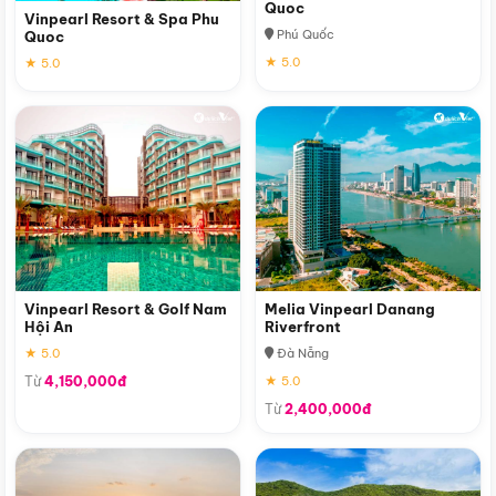
Quoc
Vinpearl Resort & Spa Phu
Phú Quốc
Quoc
★ 5.0
★ 5.0
Vinpearl Resort & Golf Nam
Melia Vinpearl Danang
Hội An
Riverfront
★ 5.0
Đà Nẵng
Từ
4,150,000đ
★ 5.0
Từ
2,400,000đ