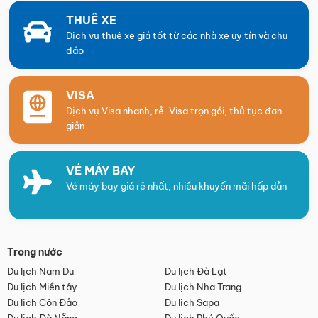
THUÊ XE
Dịch vụ thuê xe giá tốt từ các nhà xe uy tín và chu
đáo
VISA
Dịch vụ Visa nhanh, rẻ. Visa trọn gói, thủ tục đơn
giản
VÉ MÁY BAY
Vé máy bay giá rẻ nhất, nhiều khuyến mãi hấp dẫn
Trong nước
Du lịch Nam Du
Du lịch Đà Lạt
Du lịch Miền tây
Du lịch Nha Trang
Du lịch Côn Đảo
Du lịch Sapa