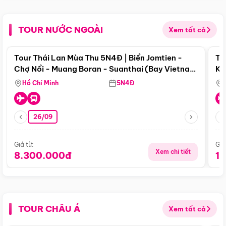
TOUR NƯỚC NGOÀI
Xem tất cả
Điểm nổi bật
Tour Thái Lan Mùa Thu 5N4Đ | Biển Jomtien -
To
Chợ Nổi - Muang Boran - Suanthai (Bay Vietnam
Ku
Airlines)
Si
Hồ Chí Minh
5N4Đ
26/09
Giá từ:
Giá
Xem chi tiết
8.300.000đ
1
TOUR CHÂU Á
Xem tất cả
Điểm nổi bật