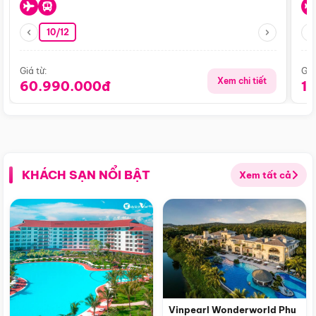
10/12
Giá từ:
Giá
Xem chi tiết
60.990.000đ
1
KHÁCH SẠN NỔI BẬT
Xem tất cả
Vinpearl Wonderworld Phu