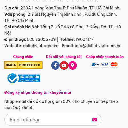
Địa chỉ
: 239A Hoàng Văn Thụ, P.Phú Nhuận, TP. Hồ Chí Minh.
Văn phòng
:
217 Bis Nguyễn Thị Minh Khai, P.Cầu Ông Lãnh,
TP. Hồ Chí Minh.
Chi nhánh Hà Nội
:
Tầng 3, số 243 xã Đàn, P.Đống Đa, TP. Hà
Nội
Điện thoại
:
028 73056789
|
Hotline
:
1900 1177
Website
:
dulichviet.com.vn
|
Email
:
info@dulichviet.com.vn
Chứng nhận
Kết nối với chúng tôi
Chấp nhận thanh toán
Đăng ký nhận thông tin khuyến mãi
Nhập email để có cơ hội giảm 50% cho chuyến đi tiếp theo
của Quý khách