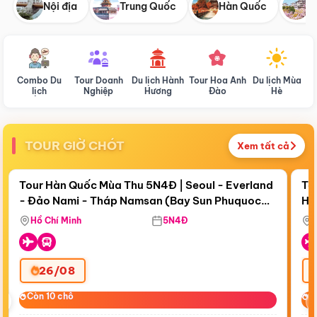
Nội địa
Trung Quốc
Hàn Quốc
N
Combo Du
Tour Doanh
Du lịch Hành
Tour Hoa Anh
Du lịch Mùa
D
lịch
Nghiệp
Hương
Đào
Hè
TOUR GIỜ CHÓT
Xem tất cả
Điểm nổi bật
Còn
18 ngày 17:42:43
Cò
Tour Hàn Quốc Mùa Thu 5N4Đ | Seoul - Everland
To
- Đảo Nami - Tháp Namsan (Bay Sun Phuquoc
Hò
Bay Sun Phuquoc Airways
Tặ
Airways)
Aq
Hồ Chí Minh
5N4Đ
26/08
‹
Còn 10 chỗ
Còn 10 chỗ
C
C