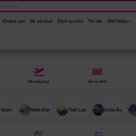
Điểm khởi hành
Tháng khở
Hồ Chí Minh
Bất kỳ 
Khách sạn
Vé vui chơi
Dịch vụ visa
Tin tức
Giới thiệu
Vé máy bay
Vé vui chơi
 Quốc
Nhật Bản
Thái Lan
Châu Âu