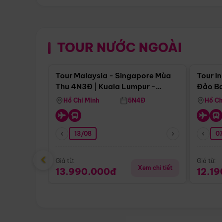
TOUR NƯỚC NGOÀI
Điểm nổi bật
Tour Malaysia - Singapore Mùa
Tour I
Thu 4N3Đ | Kuala Lumpur -
Đảo Ba
Malacca - Johor Baru -
Pengli
Hồ Chí Minh
5N4Đ
Hồ Ch
Singapore
13/08
07
‹
Giá từ:
Giá từ:
Xem chi tiết
13.990.000đ
12.1