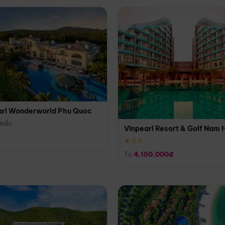
arl Wonderworld Phu Quoc
Quốc
Vinpearl Resort & Golf Nam 
★ 5.0
Từ
4,150,000đ