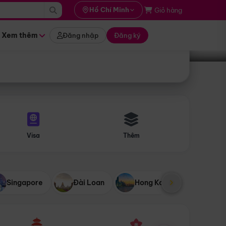
i hành
Hồ Chí Minh
Giỏ hàng
Tìm tour
tháng nào
Xem thêm
Đăng nhập
Đăng ký
Visa
Thêm
Singapore
Đài Loan
Hong Kong
Mỹ