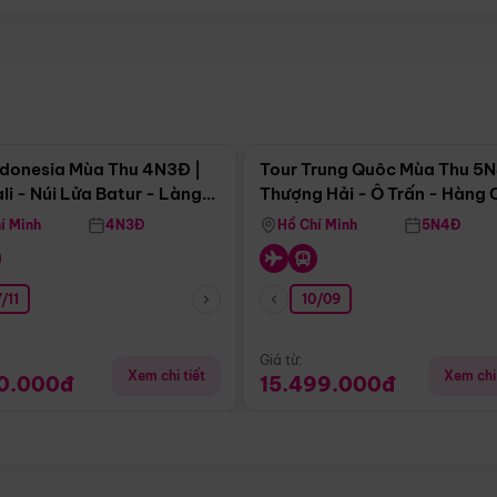
Điểm nổi bật
Điểm nổi
ndonesia Mùa Thu 4N3Đ |
Tour Trung Quôc Mùa Thu 5N
li - Núi Lửa Batur - Làng
Thượng Hải - Ô Trấn - Hàng
puran
(Tour Không Shopping)
í Minh
4N3Đ
Hồ Chí Minh
5N4Đ
/11
10/09
Giá từ:
Xem chi tiết
Xem chi 
90.000đ
15.499.000đ