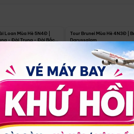
Điểm nổi bật
Điểm nổi
ài Loan Mùa Hè 5N4Đ |
Tour Brunei Mùa Hè 4N3Đ | B
ng - Đài Trung - Đài Bắc
Darussalam
j)
í Minh
5N4Đ
Hồ Chí Minh
4N3Đ
4/09
18/09
30/08
17/09
24/09
Giá từ:
Xem chi tiết
Xem chi 
90.000đ
14.499.000đ