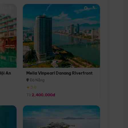
Hội An
Melia Vinpearl Danang Riverfront
Đà Nẵng
★ 5.0
Từ
2,400,000đ