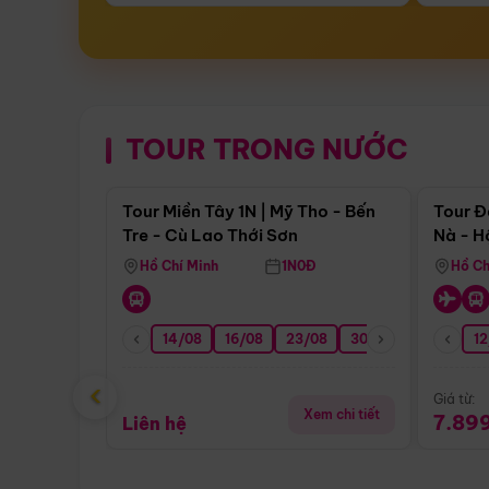
TOUR TRONG NƯỚC
Điểm nổi bật
Tour Miền Tây 1N | Mỹ Tho - Bến
Tour Đ
Tre - Cù Lao Thới Sơn
Nà - H
Nha
Hồ Chí Minh
1N0Đ
Hồ Ch
14/08
16/08
23/08
30/08
06/09
12
1
‹
Giá từ:
Xem chi tiết
7.89
Liên hệ