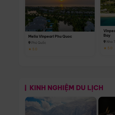
Vinpea
Bay
Melia Vinpearl Phu Quoc
Nha T
Phú Quốc
★ 5.0
★ 5.0
KINH NGHIỆM DU LỊCH