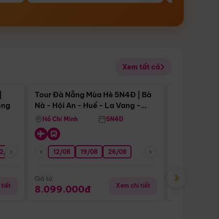
Xem tất cả
 bật
Điểm nổi bật
|
Tour Đà Nẵng Mùa Hè 5N4Đ | Bà
Tour Đà Nẵn
ong
Nà - Hội An - Huế - La Vang -
Nà - Hội An
Động Thiên Đường
Nha
Hồ Chí Minh
5N4Đ
Hồ Chí Minh
2/08
26/08
05/09
12/08
19/08
09/09
26/08
12/09
13/08
›
Giá từ:
Giá từ:
tiết
Xem chi tiết
8.099.000đ
6.899.00