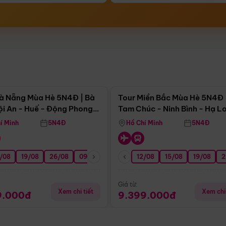
Điểm nổi bật
Điểm nổi
à Nẵng Mùa Hè 5N4Đ | Bà
Tour Miền Bắc Mùa Hè 5N4Đ 
ội An - Huế - Động Phong
Tam Chúc - Ninh Bình - Hạ L
í Minh
5N4Đ
Hồ Chí Minh
5N4Đ
/08
3/09
19/08
20/09
26/08
27/09
09/09
16/09
12/08
23/09
15/08
30/09
19/08
07/10
2
Giá từ:
Xem chi tiết
Xem chi 
9.000đ
9.399.000đ