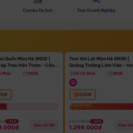
Tour Doanh Nghiệp
Du lịch Hành Hương
Điểm nổi bật
Điểm nổi
ngày 16:09:17
Còn
04 ngày 16:09:17
hú Quốc Mùa Hè 3N2Đ |
Tour Đà Lạt Mùa Hè 3N3Đ |
áp Treo Hòn Thơm - Cầu
Quảng Trường Lâm Viên - H
áp Treo Hòn Thơm
Công Viên Nước Aquatopia
Hill - Puppy Farm
í Minh
3N2Đ
Hồ Chí Minh
3N3Đ
/08
13/08
chỗ
chỗ
Còn 10 chỗ
Còn 10 chỗ
00đ
1.444.000đ
-10%
-10%
Xem chi tiết
Xem chi 
9.000đ
1.299.000đ