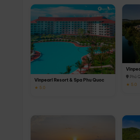
Vinpe
Phú 
Vinpearl Resort & Spa Phu Quoc
★ 5.0
★ 5.0