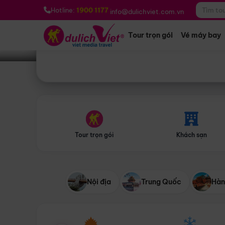
Bạn muốn đi đâu?
*
Hotline:
1900 1177
info@dulichviet.com.vn
Tour trọn gói
Vé máy bay
Tour trọn gói
Khách sạn
Nội địa
Trung Quốc
Hàn