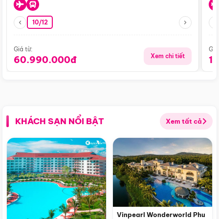
10/12
Giá từ:
Giá
Xem chi tiết
60.990.000đ
1
KHÁCH SẠN NỔI BẬT
Xem tất cả
Vinpearl Wonderworld Phu