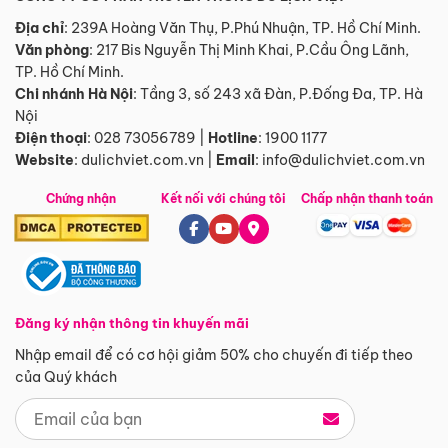
Địa chỉ
: 239A Hoàng Văn Thụ, P.Phú Nhuận, TP. Hồ Chí Minh.
Văn phòng
:
217 Bis Nguyễn Thị Minh Khai, P.Cầu Ông Lãnh,
TP. Hồ Chí Minh.
Chi nhánh Hà Nội
:
Tầng 3, số 243 xã Đàn, P.Đống Đa, TP. Hà
Nội
Điện thoại
:
028 73056789
|
Hotline
:
1900 1177
Website
:
dulichviet.com.vn
|
Email
:
info@dulichviet.com.vn
Chứng nhận
Kết nối với chúng tôi
Chấp nhận thanh toán
Đăng ký nhận thông tin khuyến mãi
Nhập email để có cơ hội giảm 50% cho chuyến đi tiếp theo
của Quý khách