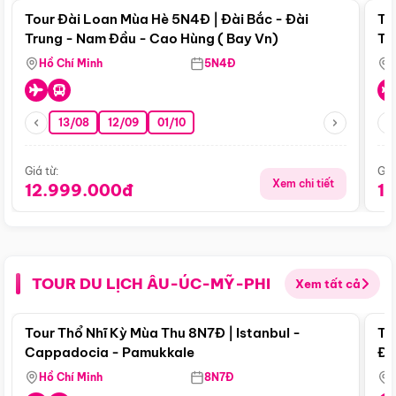
Tour Đài Loan Mùa Hè 5N4Đ | Đài Bắc - Đài
To
Trung - Nam Đầu - Cao Hùng ( Bay Vn)
Tr
Hồ Chí Minh
5N4Đ
13/08
12/09
01/10
Giá từ:
Giá
Xem chi tiết
12.999.000đ
1
TOUR DU LỊCH ÂU-ÚC-MỸ-PHI
Xem tất cả
Điểm nổi bật
Tour Thổ Nhĩ Kỳ Mùa Thu 8N7Đ | Istanbul -
To
Cappadocia - Pamukkale
Đế
Hồ Chí Minh
8N7Đ