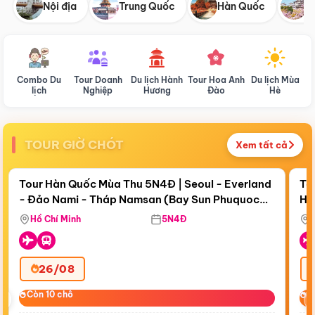
Nội địa
Trung Quốc
Hàn Quốc
N
Combo Du
Tour Doanh
Du lịch Hành
Tour Hoa Anh
Du lịch Mùa
D
lịch
Nghiệp
Hương
Đào
Hè
TOUR GIỜ CHÓT
Xem tất cả
Điểm nổi bật
Còn
18 ngày 19:50:57
Cò
Tour Hàn Quốc Mùa Thu 5N4Đ | Seoul - Everland
To
- Đảo Nami - Tháp Namsan (Bay Sun Phuquoc
Hò
Bay Sun Phuquoc Airways
Tặ
Airways)
Aq
Hồ Chí Minh
5N4Đ
26/08
‹
Còn 10 chỗ
Còn 10 chỗ
C
C