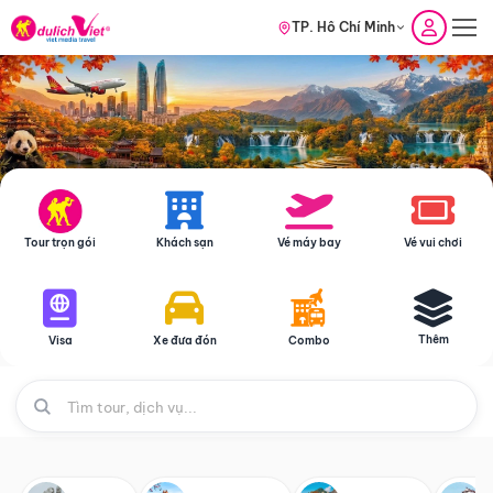
TP. Hồ Chí Minh
Tour trọn gói
Khách sạn
Vé máy bay
Vé vui chơi
Thêm
Visa
Xe đưa đón
Combo