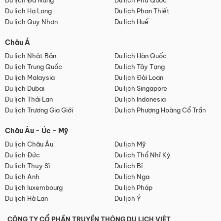
Du lịch Đà Nẵng
Du lịch Phú Quốc
Du lịch Hạ Long
Du lịch Phan Thiết
Du lịch Quy Nhơn
Du lịch Huế
Châu Á
Du lịch Nhật Bản
Du lịch Hàn Quốc
Du lịch Trung Quốc
Du lịch Tây Tạng
Du lịch Malaysia
Du lịch Đài Loan
Du lịch Dubai
Du lịch Singapore
Du lịch Thái Lan
Du lịch Indonesia
Du lịch Trương Gia Giới
Du lịch Phượng Hoàng Cổ Trấn
Châu Âu - Úc - Mỹ
Du lịch Châu Âu
Du lịch Mỹ
Du lịch Đức
Du lịch Thổ Nhĩ Kỳ
Du lịch Thụy Sĩ
Du lịch Bỉ
Du lịch Anh
Du lịch Nga
Du lịch luxembourg
Du lịch Pháp
Du lịch Hà Lan
Du lịch Ý
CÔNG TY CỔ PHẦN TRUYỀN THÔNG DU LỊCH VIỆT