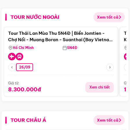
TOUR NƯỚC NGOÀI
Xem tất cả
Điểm nổi bật
Tour Thái Lan Mùa Thu 5N4Đ | Biển Jomtien -
To
Chợ Nổi - Muang Boran - Suanthai (Bay Vietnam
Ku
Airlines)
Si
Hồ Chí Minh
5N4Đ
26/09
Giá từ:
Giá
Xem chi tiết
8.300.000đ
1
TOUR CHÂU Á
Xem tất cả
Điểm nổi bật