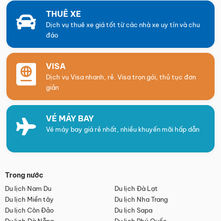
THUÊ XE
Dịch vụ thuê xe giá tốt từ các nhà xe uy tín và chu
đáo
VISA
Dịch vụ Visa nhanh, rẻ. Visa trọn gói, thủ tục đơn
giản
VÉ MÁY BAY
Vé máy bay giá rẻ nhất, nhiều khuyến mãi hấp dẫn
Trong nước
Du lịch Nam Du
Du lịch Đà Lạt
Du lịch Miền tây
Du lịch Nha Trang
Du lịch Côn Đảo
Du lịch Sapa