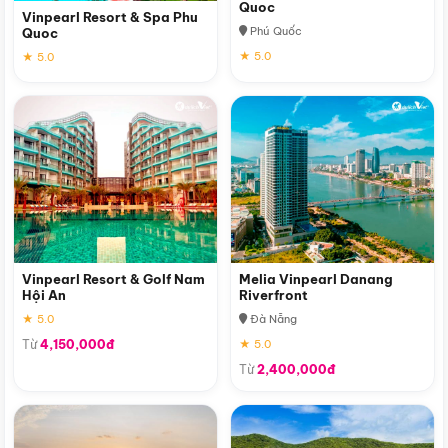
Quoc
Vinpearl Resort & Spa Phu
Phú Quốc
Quoc
★ 5.0
★ 5.0
Vinpearl Resort & Golf Nam
Melia Vinpearl Danang
Hội An
Riverfront
★ 5.0
Đà Nẵng
Từ
4,150,000đ
★ 5.0
Từ
2,400,000đ