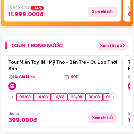
13.999.000đ
5.5
-14%
Xem chi tiết
11.999.000đ
4
TOUR TRONG NƯỚC
Xem tất cả
Điểm nổi bật
Tour Miền Tây 1N | Mỹ Tho - Bến Tre - Cù Lao Thới
To
Sơn
Hu
Hồ Chí Minh
1N0Đ
09/08
14/08
16/08
23/08
30/08
06/09
13/0
Giá từ:
Giá
Xem chi tiết
399.000đ
7