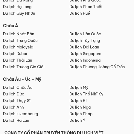
Du lịch Đà Nẵng
Du lịch Phú Quốc
Du lịch Hạ Long
Du lịch Phan Thiết
Du lịch Quy Nhơn
Du lịch Huế
Châu Á
Du lịch Nhật Bản
Du lịch Hàn Quốc
Du lịch Trung Quốc
Du lịch Tây Tạng
Du lịch Malaysia
Du lịch Đài Loan
Du lịch Dubai
Du lịch Singapore
Du lịch Thái Lan
Du lịch Indonesia
Du lịch Trương Gia Giới
Du lịch Phượng Hoàng Cổ Trấn
Châu Âu - Úc - Mỹ
Du lịch Châu Âu
Du lịch Mỹ
Du lịch Đức
Du lịch Thổ Nhĩ Kỳ
Du lịch Thụy Sĩ
Du lịch Bỉ
Du lịch Anh
Du lịch Nga
Du lịch luxembourg
Du lịch Pháp
Du lịch Hà Lan
Du lịch Ý
CÔNG TY CỔ PHẦN TRUYỀN THÔNG DU LỊCH VIỆT