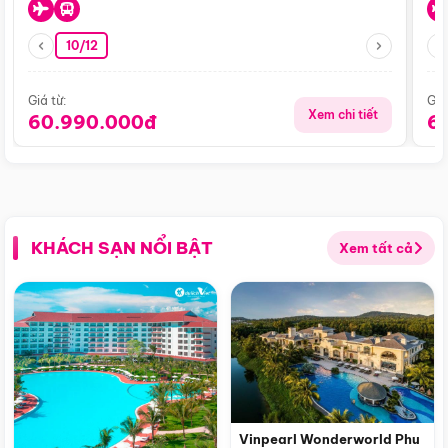
10/12
Giá từ:
Giá
Xem chi tiết
60.990.000đ
6
KHÁCH SẠN NỔI BẬT
Xem tất cả
Vinpearl Wonderworld Phu