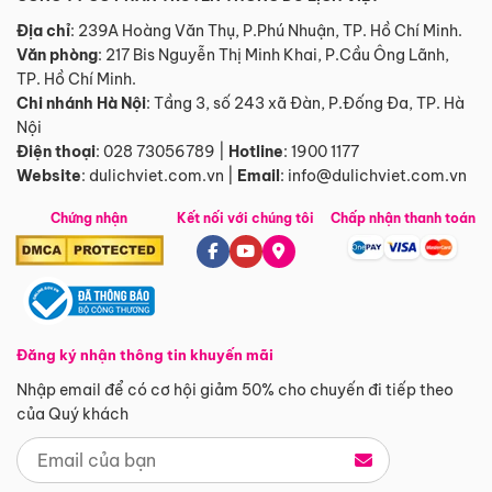
Địa chỉ
: 239A Hoàng Văn Thụ, P.Phú Nhuận, TP. Hồ Chí Minh.
Văn phòng
:
217 Bis Nguyễn Thị Minh Khai, P.Cầu Ông Lãnh,
TP. Hồ Chí Minh.
Chi nhánh Hà Nội
:
Tầng 3, số 243 xã Đàn, P.Đống Đa, TP. Hà
Nội
Điện thoại
:
028 73056789
|
Hotline
:
1900 1177
Website
:
dulichviet.com.vn
|
Email
:
info@dulichviet.com.vn
Chứng nhận
Kết nối với chúng tôi
Chấp nhận thanh toán
Đăng ký nhận thông tin khuyến mãi
Nhập email để có cơ hội giảm 50% cho chuyến đi tiếp theo
của Quý khách