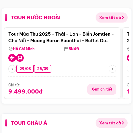
TOUR NƯỚC NGOÀI
Xem tất cả
Điểm nổi bật
Tour Mùa Thu 2025 - Thái - Lan - Biển Jomtien -
To
Chợ Nổi - Muang Boran Suanthai - Buffet Du
20
Thuyền Sông Chaophraya
Hồ Chí Minh
5N4Đ
29/08
26/09
Giá từ:
Giá
Xem chi tiết
9.499.000đ
1
TOUR CHÂU Á
Xem tất cả
Điểm nổi bật