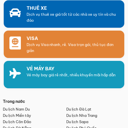
THUÊ XE
Dịch vụ thuê xe giá tốt từ các nhà xe uy tín và chu
đáo
VISA
Dịch vụ Visa nhanh, rẻ. Visa trọn gói, thủ tục đơn
giản
VÉ MÁY BAY
Vé máy bay giá rẻ nhất, nhiều khuyến mãi hấp dẫn
Trong nước
Du lịch Nam Du
Du lịch Đà Lạt
Du lịch Miền tây
Du lịch Nha Trang
Du lịch Côn Đảo
Du lịch Sapa