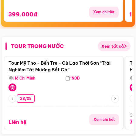
Xem chi tiết
399.000đ
1.
TOUR TRONG NƯỚC
Xem tất cả
Điểm nổi bật
Tour Mỹ Tho - Bến Tre - Cù Lao Thới Sơn “Trải
To
Nghiệm Tát Mương Bắt Cá”
Hu
Hồ Chí Minh
1N0Đ
23/08
Giá
Xem chi tiết
7
Liên hệ