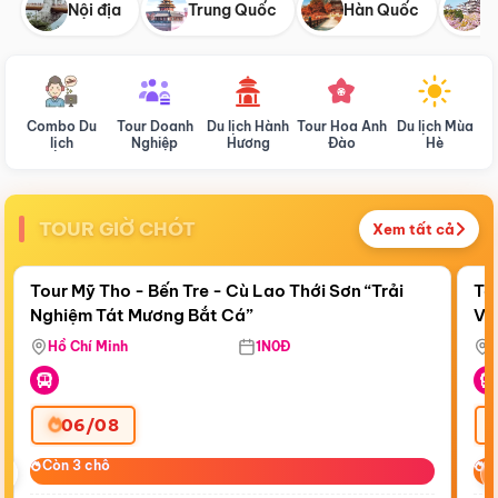
Nội địa
Trung Quốc
Hàn Quốc
N
Combo Du
Tour Doanh
Du lịch Hành
Tour Hoa Anh
Du lịch Mùa
D
lịch
Nghiệp
Hương
Đào
Hè
TOUR GIỜ CHÓT
Xem tất cả
Điểm nổi bật
Còn
01:19:49
Cò
Tour Mỹ Tho - Bến Tre - Cù Lao Thới Sơn “Trải
To
Nghiệm Tát Mương Bắt Cá”
Vi
Hồ Chí Minh
1N0Đ
06/08
‹
Còn 3 chỗ
Còn 3 chỗ
C
C