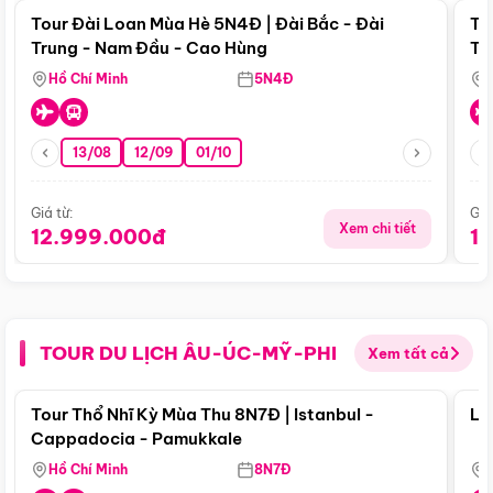
Tour Đài Loan Mùa Hè 5N4Đ | Đài Bắc - Đài
To
Trung - Nam Đầu - Cao Hùng
Tr
Hồ Chí Minh
5N4Đ
13/08
12/09
01/10
Giá từ:
Giá
Xem chi tiết
12.999.000đ
1
TOUR DU LỊCH ÂU-ÚC-MỸ-PHI
Xem tất cả
Điểm nổi bật
Tour Thổ Nhĩ Kỳ Mùa Thu 8N7Đ | Istanbul -
Lo
Cappadocia - Pamukkale
Hồ Chí Minh
8N7Đ