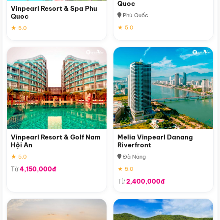
Quoc
Vinpearl Resort & Spa Phu
Phú Quốc
Quoc
★ 5.0
★ 5.0
Vinpearl Resort & Golf Nam
Melia Vinpearl Danang
Hội An
Riverfront
★ 5.0
Đà Nẵng
Từ
4,150,000đ
★ 5.0
Từ
2,400,000đ