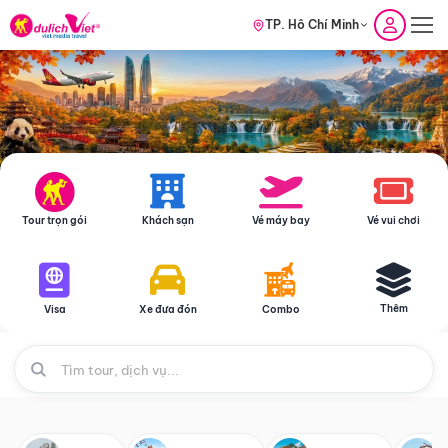
TP. Hồ Chí Minh
Tour trọn gói
Khách sạn
Vé máy bay
Vé vui chơi
Thêm
Visa
Xe đưa đón
Combo