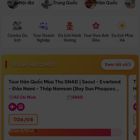
Nội địa
Trung Quốc
Hàn Quốc
N
Combo Du
Tour Doanh
Du lịch Hành
Tour Hoa Anh
Du lịch Mùa
D
lịch
Nghiệp
Hương
Đào
Hè
TOUR GIỜ CHÓT
Xem tất cả
Điểm nổi bật
Còn
17 ngày 06:22:29
Cò
Tour Hàn Quốc Mùa Thu 5N4Đ | Seoul - Everland
To
- Đảo Nami - Tháp Namsan (Bay Sun Phuquoc
Hò
Bay Sun Phuquoc Airways
Tặ
Airways)
Aq
Hồ Chí Minh
5N4Đ
26/08
‹
Còn 9/10 chỗ
Còn 9/10 chỗ
C
C