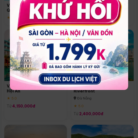
Quoc
Vinpearl Resort & Spa Phu
Phú Quốc
Quoc
★ 5.0
★ 5.0
Vinpearl Resort & Golf Nam
Melia Vinpearl Danang
Hội An
Riverfront
★ 5.0
Đà Nẵng
Từ
4,150,000đ
★ 5.0
Từ
2,400,000đ