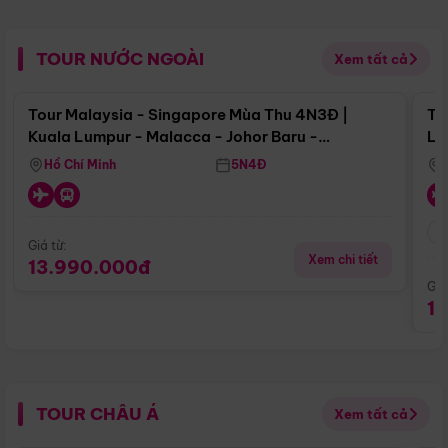
TOUR NƯỚC NGOÀI
Xem tất cả
Điểm nổi bật
Tour Malaysia - Singapore Mùa Thu 4N3Đ |
To
Kuala Lumpur - Malacca - Johor Baru -
Lử
Singapore
Hồ Chí Minh
5N4Đ
Giá từ:
Xem chi tiết
13.990.000đ
Giá
1
TOUR CHÂU Á
Xem tất cả
Điểm nổi bật