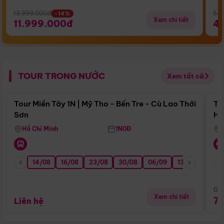
13.999.000đ
5.5
-14%
Xem chi tiết
11.999.000đ
4
TOUR TRONG NƯỚC
Xem tất cả
Điểm nổi bật
Tour Miền Tây 1N | Mỹ Tho - Bến Tre - Cù Lao Thới
To
Sơn
Hu
Hồ Chí Minh
1N0Đ
14/08
16/08
23/08
30/08
06/09
13/09
20/0
Giá
Xem chi tiết
7
Liên hệ