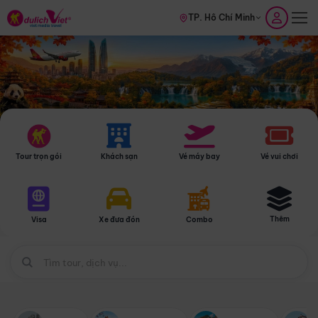
TP. Hồ Chí Minh
Tour trọn gói
Khách sạn
Vé máy bay
Vé vui chơi
Thêm
Visa
Xe đưa đón
Combo