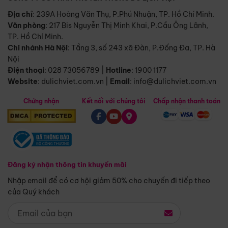
Địa chỉ
: 239A Hoàng Văn Thụ, P.Phú Nhuận, TP. Hồ Chí Minh.
Văn phòng
:
217 Bis Nguyễn Thị Minh Khai, P.Cầu Ông Lãnh,
TP. Hồ Chí Minh.
Chi nhánh Hà Nội
:
Tầng 3, số 243 xã Đàn, P.Đống Đa, TP. Hà
Nội
Điện thoại
:
028 73056789
|
Hotline
:
1900 1177
Website
:
dulichviet.com.vn
|
Email
:
info@dulichviet.com.vn
Chứng nhận
Kết nối với chúng tôi
Chấp nhận thanh toán
Đăng ký nhận thông tin khuyến mãi
Nhập email để có cơ hội giảm 50% cho chuyến đi tiếp theo
của Quý khách