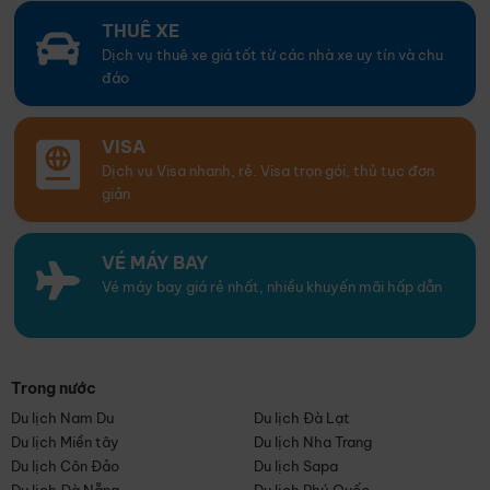
THUÊ XE
Dịch vụ thuê xe giá tốt từ các nhà xe uy tín và chu
đáo
VISA
Dịch vụ Visa nhanh, rẻ. Visa trọn gói, thủ tục đơn
giản
VÉ MÁY BAY
Vé máy bay giá rẻ nhất, nhiều khuyến mãi hấp dẫn
Trong nước
Du lịch Nam Du
Du lịch Đà Lạt
Du lịch Miền tây
Du lịch Nha Trang
Du lịch Côn Đảo
Du lịch Sapa