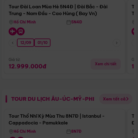
Tour Đài Loan Mùa Hè 5N4Đ | Đài Bắc - Đài
To
Trung - Nam Đầu - Cao Hùng ( Bay Vn)
Tr
Hồ Chí Minh
5N4Đ
12/09
01/10
Giá từ:
Giá
Xem chi tiết
12.999.000đ
1
TOUR DU LỊCH ÂU-ÚC-MỸ-PHI
Xem tất cả
Điểm nổi bật
Tour Thổ Nhĩ Kỳ Mùa Thu 8N7Đ | Istanbul -
To
Cappadocia - Pamukkale
Đế
Hồ Chí Minh
8N7Đ