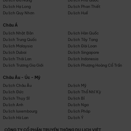
Du lịch Đà Nẵng
Du lịch Phú Quốc
Du lịch Hạ Long
Du lịch Phan Thiết
Du lịch Quy Nhơn
Du lịch Huế
Châu Á
Du lịch Nhật Bản
Du lịch Hàn Quốc
Du lịch Trung Quốc
Du lịch Tây Tạng
Du lịch Malaysia
Du lịch Đài Loan
Du lịch Dubai
Du lịch Singapore
Du lịch Thái Lan
Du lịch Indonesia
Du lịch Trương Gia Giới
Du lịch Phượng Hoàng Cổ Trấn
Châu Âu - Úc - Mỹ
Du lịch Châu Âu
Du lịch Mỹ
Du lịch Đức
Du lịch Thổ Nhĩ Kỳ
Du lịch Thụy Sĩ
Du lịch Bỉ
Du lịch Anh
Du lịch Nga
Du lịch luxembourg
Du lịch Pháp
Du lịch Hà Lan
Du lịch Ý
CÔNG TY CỔ PHẦN TRUYỀN THÔNG DU LỊCH VIỆT