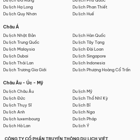
Du lịch Đà Nẵng
Du lịch Phú Quốc
Du lịch Hạ Long
Du lịch Phan Thiết
Du lịch Quy Nhơn
Du lịch Huế
Châu Á
Du lịch Nhật Bản
Du lịch Hàn Quốc
Du lịch Trung Quốc
Du lịch Tây Tạng
Du lịch Malaysia
Du lịch Đài Loan
Du lịch Dubai
Du lịch Singapore
Du lịch Thái Lan
Du lịch Indonesia
Du lịch Trương Gia Giới
Du lịch Phượng Hoàng Cổ Trấn
Châu Âu - Úc - Mỹ
Du lịch Châu Âu
Du lịch Mỹ
Du lịch Đức
Du lịch Thổ Nhĩ Kỳ
Du lịch Thụy Sĩ
Du lịch Bỉ
Du lịch Anh
Du lịch Nga
Du lịch luxembourg
Du lịch Pháp
Du lịch Hà Lan
Du lịch Ý
CÔNG TY CỔ PHẦN TRUYỀN THÔNG DU LỊCH VIỆT