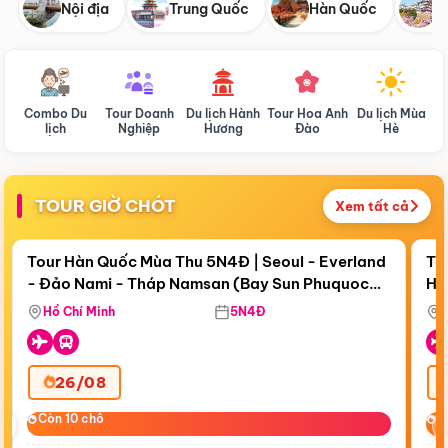
Nội địa
Trung Quốc
Hàn Quốc
N
Combo Du
Tour Doanh
Du lịch Hành
Tour Hoa Anh
Du lịch Mùa
D
lịch
Nghiệp
Hương
Đào
Hè
TOUR GIỜ CHÓT
Xem tất cả
Điểm nổi bật
Còn
19 ngày 09:31:15
Cò
Tour Hàn Quốc Mùa Thu 5N4Đ | Seoul - Everland
To
- Đảo Nami - Tháp Namsan (Bay Sun Phuquoc
Hò
Tặ
Airways)
Aq
Hồ Chí Minh
5N4Đ
26/08
‹
Còn 10 chỗ
Còn 10 chỗ
C
C