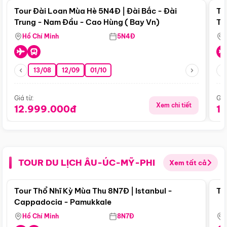
Tour Đài Loan Mùa Hè 5N4Đ | Đài Bắc - Đài
To
Trung - Nam Đầu - Cao Hùng ( Bay Vn)
Tr
Hồ Chí Minh
5N4Đ
13/08
12/09
01/10
Giá từ:
Giá
Xem chi tiết
12.999.000đ
1
TOUR DU LỊCH ÂU-ÚC-MỸ-PHI
Xem tất cả
Điểm nổi bật
Tour Thổ Nhĩ Kỳ Mùa Thu 8N7Đ | Istanbul -
To
Cappadocia - Pamukkale
Hồ Chí Minh
8N7Đ