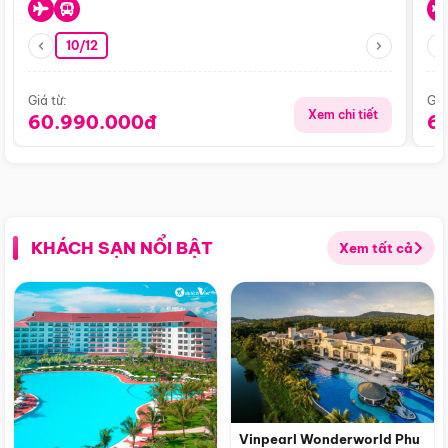
10/12
Giá từ:
Giá
Xem chi tiết
60.990.000đ
6
KHÁCH SẠN NỔI BẬT
Xem tất cả
Vinpearl Wonderworld Phu