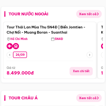
TOUR NƯỚC NGOÀI
Xem tất cả
Điểm nổi bật
Tour Thái Lan Mùa Thu 5N4Đ | Biển Jomtien -
To
Chợ Nổi - Muang Boran - Suanthai
Ku
Si
Hồ Chí Minh
5N4Đ
26/09
Giá từ:
Giá
Xem chi tiết
8.499.000đ
1
TOUR CHÂU Á
Xem tất cả
Điểm nổi bật