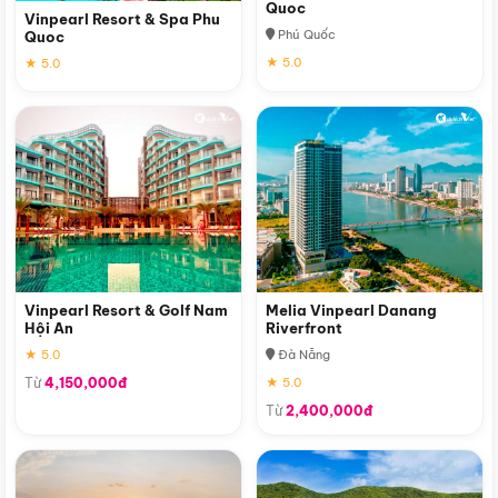
Quoc
Vinpearl Resort & Spa Phu
Phú Quốc
Quoc
★ 5.0
★ 5.0
Vinpearl Resort & Golf Nam
Melia Vinpearl Danang
Hội An
Riverfront
★ 5.0
Đà Nẵng
Từ
4,150,000đ
★ 5.0
Từ
2,400,000đ