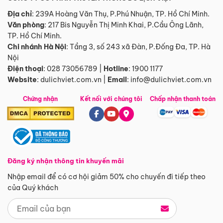
Địa chỉ
: 239A Hoàng Văn Thụ, P.Phú Nhuận, TP. Hồ Chí Minh.
Văn phòng
:
217 Bis Nguyễn Thị Minh Khai, P.Cầu Ông Lãnh,
TP. Hồ Chí Minh.
Chi nhánh Hà Nội
:
Tầng 3, số 243 xã Đàn, P.Đống Đa, TP. Hà
Nội
Điện thoại
:
028 73056789
|
Hotline
:
1900 1177
Website
:
dulichviet.com.vn
|
Email
:
info@dulichviet.com.vn
Chứng nhận
Kết nối với chúng tôi
Chấp nhận thanh toán
Đăng ký nhận thông tin khuyến mãi
Nhập email để có cơ hội giảm 50% cho chuyến đi tiếp theo
của Quý khách