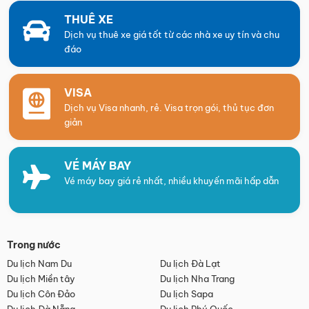
THUÊ XE
Dịch vụ thuê xe giá tốt từ các nhà xe uy tín và chu
đáo
VISA
Dịch vụ Visa nhanh, rẻ. Visa trọn gói, thủ tục đơn
giản
VÉ MÁY BAY
Vé máy bay giá rẻ nhất, nhiều khuyến mãi hấp dẫn
Trong nước
Du lịch Nam Du
Du lịch Đà Lạt
Du lịch Miền tây
Du lịch Nha Trang
Du lịch Côn Đảo
Du lịch Sapa