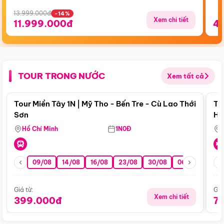
13.999.000đ
-14%
Xem chi tiết
11.999.000đ
4
TOUR TRONG NƯỚC
Xem tất cả
Điểm nổi bật
Tour Miền Tây 1N | Mỹ Tho - Bến Tre - Cù Lao Thới
To
Sơn
Hu
Hồ Chí Minh
1N0Đ
09/08
14/08
16/08
23/08
30/08
06/09
13/0
Giá từ:
Giá
Xem chi tiết
399.000đ
7