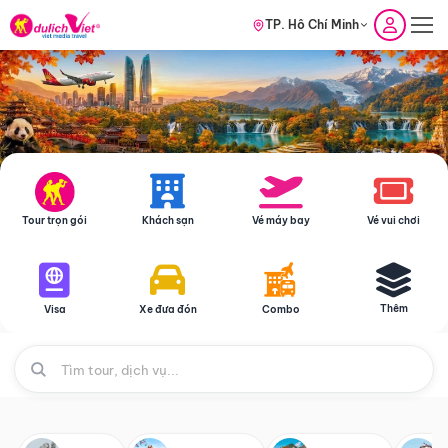
TP. Hồ Chí Minh
Tour trọn gói
Khách sạn
Vé máy bay
Vé vui chơi
Thêm
Visa
Xe đưa đón
Combo