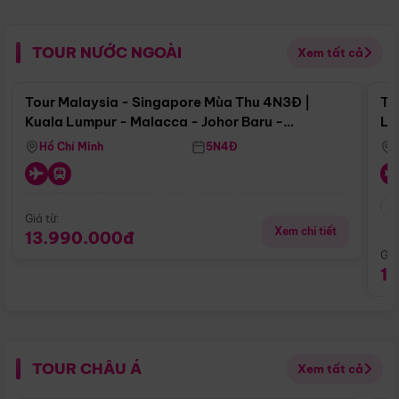
TOUR NƯỚC NGOÀI
Xem tất cả
Điểm nổi bật
Tour Malaysia - Singapore Mùa Thu 4N3Đ |
To
Kuala Lumpur - Malacca - Johor Baru -
Lử
Singapore
Hồ Chí Minh
5N4Đ
Giá từ:
Xem chi tiết
13.990.000đ
Giá
1
TOUR CHÂU Á
Xem tất cả
Điểm nổi bật