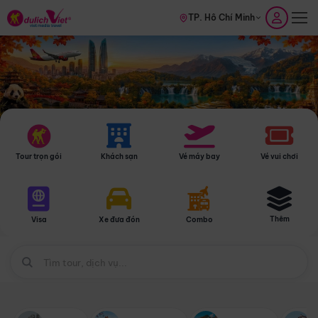
TP. Hồ Chí Minh
Tour trọn gói
Khách sạn
Vé máy bay
Vé vui chơi
Thêm
Visa
Xe đưa đón
Combo