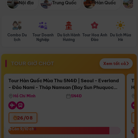
Nội địa
Trung Quốc
Hàn Quốc
N
Combo Du
Tour Doanh
Du lịch Hành
Tour Hoa Anh
Du lịch Mùa
D
lịch
Nghiệp
Hương
Đào
Hè
TOUR GIỜ CHÓT
Xem tất cả
Điểm nổi bật
Còn
17 ngày 06:51:49
Cò
Tour Hàn Quốc Mùa Thu 5N4Đ | Seoul - Everland
To
- Đảo Nami - Tháp Namsan (Bay Sun Phuquoc
Hò
Bay Sun Phuquoc Airways
Tặ
Airways)
Aq
Hồ Chí Minh
5N4Đ
26/08
‹
Còn 9/10 chỗ
Còn 9/10 chỗ
C
C