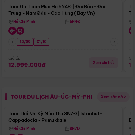
Tour Đài Loan Mùa Hè 5N4Đ | Đài Bắc - Đài
To
Trung - Nam Đầu - Cao Hùng ( Bay Vn)
Tr
Hồ Chí Minh
5N4Đ
12/09
01/10
Giá từ:
Giá
Xem chi tiết
12.999.000đ
1
TOUR DU LỊCH ÂU-ÚC-MỸ-PHI
Xem tất cả
Điểm nổi bật
Tour Thổ Nhĩ Kỳ Mùa Thu 8N7Đ | Istanbul -
To
Cappadocia - Pamukkale
Đế
Hồ Chí Minh
8N7Đ