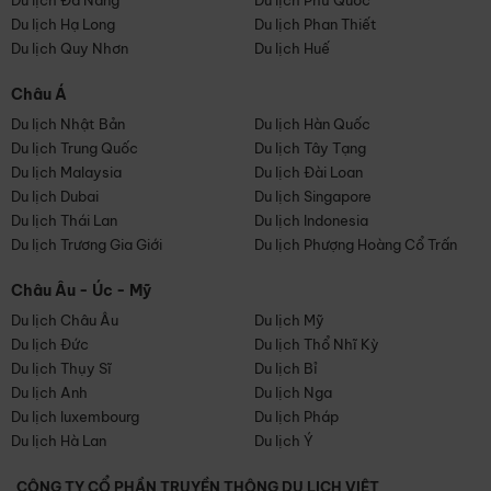
Du lịch Đà Nẵng
Du lịch Phú Quốc
Du lịch Hạ Long
Du lịch Phan Thiết
Du lịch Quy Nhơn
Du lịch Huế
Châu Á
Du lịch Nhật Bản
Du lịch Hàn Quốc
Du lịch Trung Quốc
Du lịch Tây Tạng
Du lịch Malaysia
Du lịch Đài Loan
Du lịch Dubai
Du lịch Singapore
Du lịch Thái Lan
Du lịch Indonesia
Du lịch Trương Gia Giới
Du lịch Phượng Hoàng Cổ Trấn
Châu Âu - Úc - Mỹ
Du lịch Châu Âu
Du lịch Mỹ
Du lịch Đức
Du lịch Thổ Nhĩ Kỳ
Du lịch Thụy Sĩ
Du lịch Bỉ
Du lịch Anh
Du lịch Nga
Du lịch luxembourg
Du lịch Pháp
Du lịch Hà Lan
Du lịch Ý
CÔNG TY CỔ PHẦN TRUYỀN THÔNG DU LỊCH VIỆT