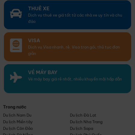
THUÊ XE
Dịch vụ thuê xe giá tốt từ các nhà xe uy tín và chu
đáo
VISA
Dịch vụ Visa nhanh, rẻ. Visa trọn gói, thủ tục đơn
giản
VÉ MÁY BAY
Vé máy bay giá rẻ nhất, nhiều khuyến mãi hấp dẫn
Trong nước
Du lịch Nam Du
Du lịch Đà Lạt
Du lịch Miền tây
Du lịch Nha Trang
Du lịch Côn Đảo
Du lịch Sapa