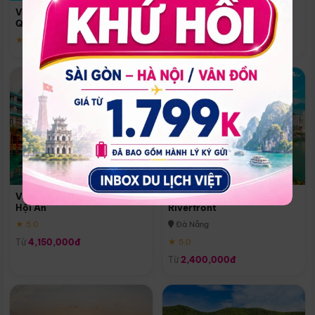
Quoc
Vinpearl Resort & Spa Phu
Phú Quốc
Quoc
★ 5.0
★ 5.0
Vinpearl Resort & Golf Nam
Melia Vinpearl Danang
Hội An
Riverfront
★ 5.0
Đà Nẵng
Từ
4,150,000đ
★ 5.0
Từ
2,400,000đ