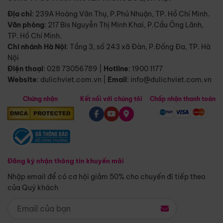
Địa chỉ
: 239A Hoàng Văn Thụ, P.Phú Nhuận, TP. Hồ Chí Minh.
Văn phòng
:
217 Bis Nguyễn Thị Minh Khai, P.Cầu Ông Lãnh,
TP. Hồ Chí Minh.
Chi nhánh Hà Nội
:
Tầng 3, số 243 xã Đàn, P.Đống Đa, TP. Hà
Nội
Điện thoại
:
028 73056789
|
Hotline
:
1900 1177
Website
:
dulichviet.com.vn
|
Email
:
info@dulichviet.com.vn
Chứng nhận
Kết nối với chúng tôi
Chấp nhận thanh toán
Đăng ký nhận thông tin khuyến mãi
Nhập email để có cơ hội giảm 50% cho chuyến đi tiếp theo
của Quý khách