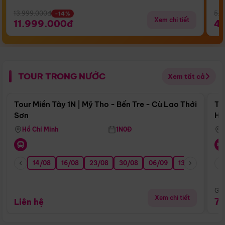
13.999.000đ
5.5
-14%
Xem chi tiết
11.999.000đ
4
TOUR TRONG NƯỚC
Xem tất cả
Điểm nổi bật
Tour Miền Tây 1N | Mỹ Tho - Bến Tre - Cù Lao Thới
To
Sơn
Hu
Hồ Chí Minh
1N0Đ
14/08
16/08
23/08
30/08
06/09
13/09
20/0
Giá
Xem chi tiết
7
Liên hệ