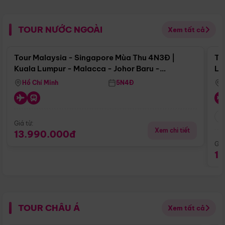
TOUR NƯỚC NGOÀI
Xem tất cả
Điểm nổi bật
Tour Malaysia - Singapore Mùa Thu 4N3Đ |
To
Kuala Lumpur - Malacca - Johor Baru -
Lử
Singapore
Hồ Chí Minh
5N4Đ
Giá từ:
Xem chi tiết
13.990.000đ
Giá
1
TOUR CHÂU Á
Xem tất cả
Điểm nổi bật