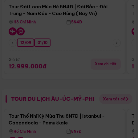
Tour Đài Loan Mùa Hè 5N4Đ | Đài Bắc - Đài
To
Trung - Nam Đầu - Cao Hùng ( Bay Vn)
Tr
Hồ Chí Minh
5N4Đ
12/09
01/10
Giá từ:
Giá
Xem chi tiết
12.999.000đ
1
TOUR DU LỊCH ÂU-ÚC-MỸ-PHI
Xem tất cả
Điểm nổi bật
Tour Thổ Nhĩ Kỳ Mùa Thu 8N7Đ | Istanbul -
To
Cappadocia - Pamukkale
Đế
Hồ Chí Minh
8N7Đ