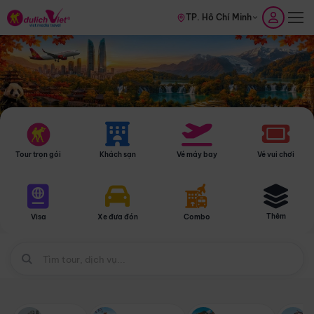
TP. Hồ Chí Minh
Tour trọn gói
Khách sạn
Vé máy bay
Vé vui chơi
Thêm
Visa
Xe đưa đón
Combo