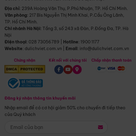
Địa chỉ
: 239A Hoàng Văn Thụ, P.Phú Nhuận, TP. Hồ Chí Minh.
Văn phòng
:
217 Bis Nguyễn Thị Minh Khai, P.Cầu Ông Lãnh,
TP. Hồ Chí Minh.
Chi nhánh Hà Nội
:
Tầng 3, số 243 xã Đàn, P.Đống Đa, TP. Hà
Nội
Điện thoại
:
028 73056789
|
Hotline
:
1900 1177
Website
:
dulichviet.com.vn
|
Email
:
info@dulichviet.com.vn
Chứng nhận
Kết nối với chúng tôi
Chấp nhận thanh toán
Đăng ký nhận thông tin khuyến mãi
Nhập email để có cơ hội giảm 50% cho chuyến đi tiếp theo
của Quý khách