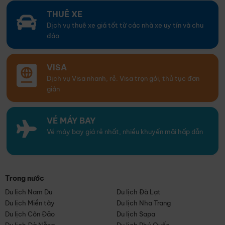
THUÊ XE
Dịch vụ thuê xe giá tốt từ các nhà xe uy tín và chu
đáo
VISA
Dịch vụ Visa nhanh, rẻ. Visa trọn gói, thủ tục đơn
giản
VÉ MÁY BAY
Vé máy bay giá rẻ nhất, nhiều khuyến mãi hấp dẫn
Trong nước
Du lịch Nam Du
Du lịch Đà Lạt
Du lịch Miền tây
Du lịch Nha Trang
Du lịch Côn Đảo
Du lịch Sapa