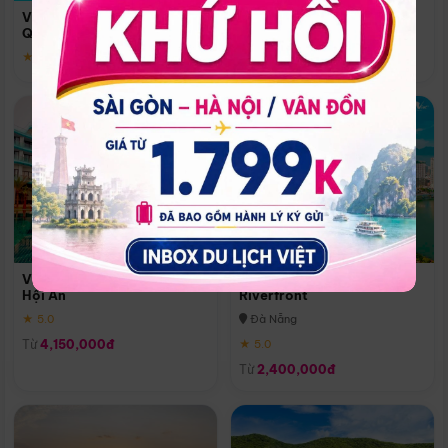
Quoc
Vinpearl Resort & Spa Phu
Phú Quốc
Quoc
★ 5.0
★ 5.0
Vinpearl Resort & Golf Nam
Melia Vinpearl Danang
Hội An
Riverfront
★ 5.0
Đà Nẵng
Từ
4,150,000đ
★ 5.0
Từ
2,400,000đ