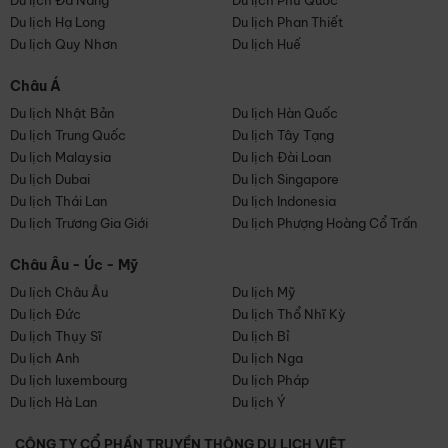
Du lịch Đà Nẵng
Du lịch Phú Quốc
Du lịch Hạ Long
Du lịch Phan Thiết
Du lịch Quy Nhơn
Du lịch Huế
Châu Á
Du lịch Nhật Bản
Du lịch Hàn Quốc
Du lịch Trung Quốc
Du lịch Tây Tạng
Du lịch Malaysia
Du lịch Đài Loan
Du lịch Dubai
Du lịch Singapore
Du lịch Thái Lan
Du lịch Indonesia
Du lịch Trương Gia Giới
Du lịch Phượng Hoàng Cổ Trấn
Châu Âu - Úc - Mỹ
Du lịch Châu Âu
Du lịch Mỹ
Du lịch Đức
Du lịch Thổ Nhĩ Kỳ
Du lịch Thụy Sĩ
Du lịch Bỉ
Du lịch Anh
Du lịch Nga
Du lịch luxembourg
Du lịch Pháp
Du lịch Hà Lan
Du lịch Ý
CÔNG TY CỔ PHẦN TRUYỀN THÔNG DU LỊCH VIỆT