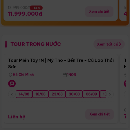
13.999.000đ
5.5
-14%
Xem chi tiết
11.999.000đ
4
TOUR TRONG NƯỚC
Xem tất cả
Điểm nổi bật
Tour Miền Tây 1N | Mỹ Tho - Bến Tre - Cù Lao Thới
To
Sơn
Hu
Hồ Chí Minh
1N0Đ
14/08
16/08
23/08
30/08
06/09
13/09
20/0
Giá
Xem chi tiết
7
Liên hệ