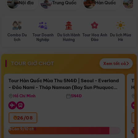
Nội địa
Trung Quốc
Hàn Quốc
N
Combo Du
Tour Doanh
Du lịch Hành
Tour Hoa Anh
Du lịch Mùa
D
lịch
Nghiệp
Hương
Đào
Hè
TOUR GIỜ CHÓT
Xem tất cả
Điểm nổi bật
Còn
16 ngày 20:33:20
Cò
Tour Hàn Quốc Mùa Thu 5N4Đ | Seoul - Everland
To
- Đảo Nami - Tháp Namsan (Bay Sun Phuquoc
Hò
Bay Sun Phuquoc Airways
Tặ
Airways)
Aq
Hồ Chí Minh
5N4Đ
26/08
‹
Còn 9/10 chỗ
Còn 9/10 chỗ
C
C