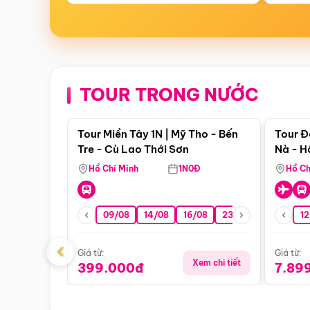
TOUR TRONG NƯỚC
Điểm nổi bật
Tour Miền Tây 1N | Mỹ Tho - Bến
Tour Đ
Tre - Cù Lao Thới Sơn
Nà - H
Nha
Hồ Chí Minh
1N0Đ
Hồ Ch
09/08
14/08
16/08
23/08
30/08
12
0
‹
Giá từ:
Giá từ:
Xem chi tiết
399.000đ
7.89