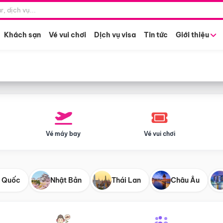
Điểm khởi hành
Tháng khở
Hồ Chí Minh
Bất kỳ 
Khách sạn
Vé vui chơi
Dịch vụ visa
Tin tức
Giới thiệu
Vé máy bay
Vé vui chơi
 Quốc
Nhật Bản
Thái Lan
Châu Âu