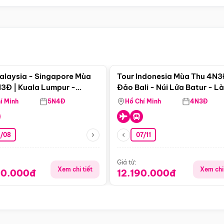
Điểm nổi bật
Điểm nổi
alaysia - Singapore Mùa
Tour Indonesia Mùa Thu 4N3
3Đ | Kuala Lumpur -
Đảo Bali - Núi Lửa Batur - L
a - Johor Baru -
Penglipuran
í Minh
5N4Đ
Hồ Chí Minh
4N3Đ
pore
3/08
07/11
Giá từ:
Xem chi tiết
Xem chi 
90.000đ
12.190.000đ