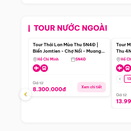
TOUR NƯỚC NGOÀI
Điểm nổi bật
Tour Thái Lan Mùa Thu 5N4Đ |
Tour M
Biển Jomtien - Chợ Nổi - Muang
Thu 4N
Boran - Suanthai (Bay Vietnam
Malacc
Hồ Chí Minh
5N4Đ
Hồ Ch
Airlines)
Singa
1
Giá từ:
Xem chi tiết
8.300.000đ
‹
Giá từ:
13.9