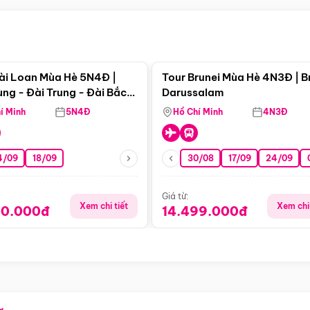
Điểm nổi bật
Điểm nổi
ài Loan Mùa Hè 5N4Đ |
Tour Brunei Mùa Hè 4N3Đ | B
ng - Đài Trung - Đài Bắc
Darussalam
j)
í Minh
5N4Đ
Hồ Chí Minh
4N3Đ
4/09
18/09
30/08
17/09
24/09
Giá từ:
Xem chi tiết
Xem chi 
90.000đ
14.499.000đ