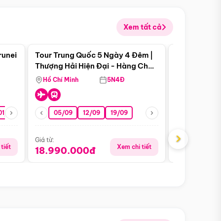
Xem tất cả
 bật
Điểm nổi bật
runei
Tour Trung Quốc 5 Ngày 4 Đêm |
Tour Trung 
Tour Hè
Thượng Hải Hiện Đại - Hàng Châu
Ân Thi - Trư
Nên Thơ - Ô Trấn Cổ Kính
Hồ Chí Minh
5N4Đ
Hồ Chí Minh
01/10
15/10
29/10
05/09
12/09
19/09
16/08
›
Giá từ:
Giá từ:
tiết
Xem chi tiết
18.990.000đ
16.990.0