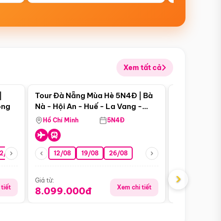
Xem tất cả
 bật
Điểm nổi bật
|
Tour Đà Nẵng Mùa Hè 5N4Đ | Bà
Tour Đà Nẵn
ong
Nà - Hội An - Huế - La Vang -
Nà - Hội An
Động Thiên Đường
Nha
Hồ Chí Minh
5N4Đ
Hồ Chí Minh
2/08
26/08
05/09
12/08
19/08
09/09
26/08
12/09
13/08
›
Giá từ:
Giá từ:
tiết
Xem chi tiết
8.099.000đ
6.899.00