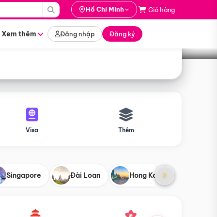
i hành
Hồ Chí Minh
Giỏ hàng
Tìm tour
tháng nào
Xem thêm
Đăng nhập
Đăng ký
Visa
Thêm
Singapore
Đài Loan
Hong Kong
Mỹ