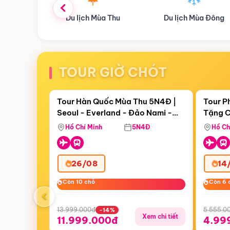
ùa Thu
Du lịch Mùa Đông
Combo Du lịch
TOUR GIỜ CHÓT
Điểm nổi bật
Còn
18 ngày 09:16:02
Còn
06 
Tour Hàn Quốc Mùa Thu 5N4Đ |
Tour P
Seoul - Everland - Đảo Nami -
Tặng C
Bay Sun Phuquoc Airways
Tặng C
Tháp Namsan (Bay Sun Phuquoc
Hôn - 
Hồ Chí Minh
5N4Đ
Hồ Ch
Airways)
26/08
14
Còn 10 chỗ
Còn 10 chỗ
Còn 6 
Còn 6 
‹
13.999.000đ
5.555.0
-14%
Xem chi tiết
11.999.000đ
4.99