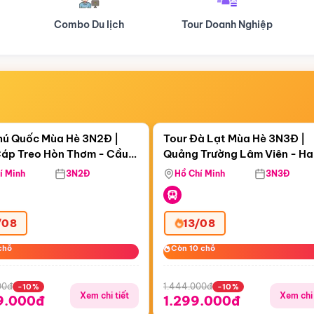
Tour Doanh Nghiệp
Du lịch Hành Hương
Điểm nổi bật
Điểm nổi
ngày 09:16:02
Còn
05 ngày 09:16:02
hú Quốc Mùa Hè 3N2Đ |
Tour Đà Lạt Mùa Hè 3N3Đ |
áp Treo Hòn Thơm - Cầu
Quảng Trường Lâm Viên - H
áp Treo Hòn Thơm
Công Viên Nước Aquatopia
Hill - Puppy Farm
í Minh
3N2Đ
Hồ Chí Minh
3N3Đ
/08
13/08
chỗ
chỗ
Còn 10 chỗ
Còn 10 chỗ
00đ
1.444.000đ
-10%
-10%
Xem chi tiết
Xem chi 
9.000đ
1.299.000đ