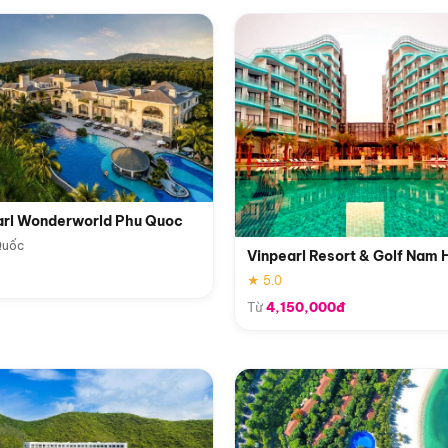
arl Wonderworld Phu Quoc
Quốc
Vinpearl Resort & Golf Nam 
★ 5.0
Từ
4,150,000đ