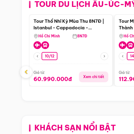
TOUR DU LỊCH ÂU-ÚC-M
Điểm nổi bật
Tour Thổ Nhĩ Kỳ Mùa Thu 8N7Đ |
Tour M
Istanbul - Cappadocia -
Thành 
Pamukkale
Thiên 
Hồ Chí Minh
8N7Đ
Hồ Ch
10/12
1
‹
Giá từ:
Giá từ:
Xem chi tiết
60.990.000đ
112.
KHÁCH SẠN NỔI BẬT