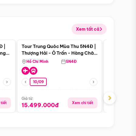
Xem tất cả
 bật
Điểm nổi bật
Đ |
Tour Trung Quôc Mùa Thu 5N4Đ |
Tour Trung
àng
Thượng Hải - Ô Trấn - Hàng Châu
| Thành Đô 
(Tour Không Shopping)
Viên Gấu Tr
Hồ Chí Minh
5N4Đ
Hồ Chí Minh
10/09
21/08
›
Giá từ:
Giá từ:
tiết
Xem chi tiết
15.499.000đ
16.999.0