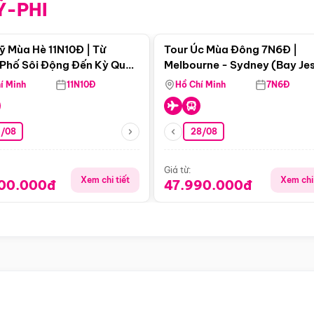
Ỹ-PHI
Điểm nổi bật
Điểm nổi
ỹ Mùa Hè 11N10Đ | Từ
Tour Úc Mùa Đông 7N6Đ |
Phố Sôi Động Đến Kỳ Quan
Melbourne - Sydney (Bay Je
Nhiên Mỹ
Airways)
í Minh
11N10Đ
Hồ Chí Minh
7N6Đ
4/08
28/08
Giá từ:
Xem chi tiết
Xem chi 
900.000đ
47.990.000đ