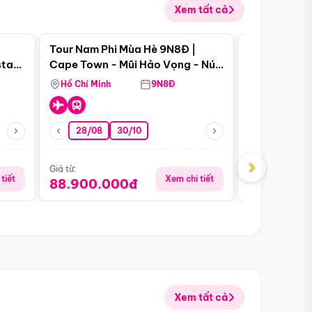
Xem tất cả
 bật
Điểm nổi bật
Tour Nam Phi Mùa Hè 9N8Đ |
Tour Mỹ Mùa
star
Cape Town - Mũi Hảo Vọng - Núi
Hoa Kỳ - Me
Bàn - Johannesburg - Pretoria -
Hồ Chí Minh
9N8Đ
Hồ Chí Minh
Safari - Lodge
28/08
30/10
29/08
›
Giá từ:
Giá từ:
tiết
Xem chi tiết
88.900.000đ
59.900.
Xem tất cả