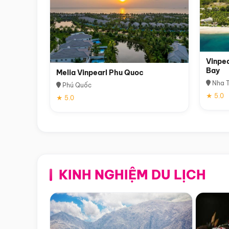
Vinpea
Bay
Melia Vinpearl Phu Quoc
Nha T
Phú Quốc
★ 5.0
★ 5.0
KINH NGHIỆM DU LỊCH