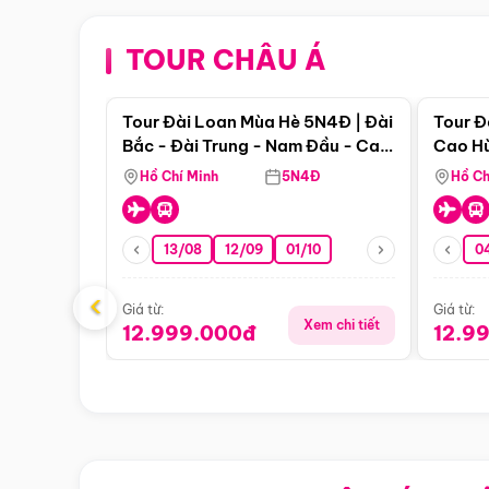
TOUR CHÂU Á
Điểm nổi bật
Tour Đài Loan Mùa Hè 5N4Đ | Đài
Tour Đ
Bắc - Đài Trung - Nam Đầu - Cao
Cao Hù
Hùng ( Bay Vn)
(Bay V
Hồ Chí Minh
5N4Đ
Hồ Ch
13/08
12/09
01/10
0
‹
Giá từ:
Giá từ:
Xem chi tiết
12.999.000đ
12.9