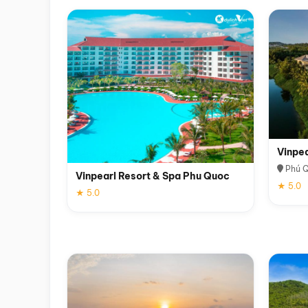
Vinpe
Phú 
Vinpearl Resort & Spa Phu Quoc
★ 5.0
★ 5.0