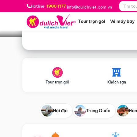
Bạn muốn đi đâu?
*
Hotline:
1900 1177
info@dulichviet.com.vn
Tour trọn gói
Vé máy bay
Tour trọn gói
Khách sạn
Nội địa
Trung Quốc
Hàn