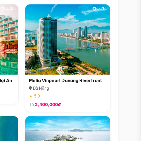
Hội An
Melia Vinpearl Danang Riverfront
Đà Nẵng
★ 5.0
Từ
2,400,000đ