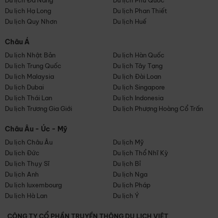
Du lịch Đà Nẵng
Du lịch Phú Quốc
Du lịch Hạ Long
Du lịch Phan Thiết
Du lịch Quy Nhơn
Du lịch Huế
Châu Á
Du lịch Nhật Bản
Du lịch Hàn Quốc
Du lịch Trung Quốc
Du lịch Tây Tạng
Du lịch Malaysia
Du lịch Đài Loan
Du lịch Dubai
Du lịch Singapore
Du lịch Thái Lan
Du lịch Indonesia
Du lịch Trương Gia Giới
Du lịch Phượng Hoàng Cổ Trấn
Châu Âu - Úc - Mỹ
Du lịch Châu Âu
Du lịch Mỹ
Du lịch Đức
Du lịch Thổ Nhĩ Kỳ
Du lịch Thụy Sĩ
Du lịch Bỉ
Du lịch Anh
Du lịch Nga
Du lịch luxembourg
Du lịch Pháp
Du lịch Hà Lan
Du lịch Ý
CÔNG TY CỔ PHẦN TRUYỀN THÔNG DU LỊCH VIỆT