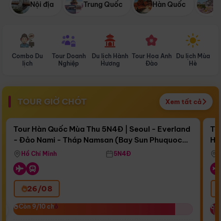
Nội địa
Trung Quốc
Hàn Quốc
N
Combo Du
Tour Doanh
Du lịch Hành
Tour Hoa Anh
Du lịch Mùa
D
lịch
Nghiệp
Hương
Đào
Hè
TOUR GIỜ CHÓT
Xem tất cả
Điểm nổi bật
Còn
17 ngày 11:01:04
Cò
Tour Hàn Quốc Mùa Thu 5N4Đ | Seoul - Everland
To
- Đảo Nami - Tháp Namsan (Bay Sun Phuquoc
Hò
Bay Sun Phuquoc Airways
Tặ
Airways)
Aq
Hồ Chí Minh
5N4Đ
26/08
‹
Còn 9/10 chỗ
Còn 9/10 chỗ
C
C