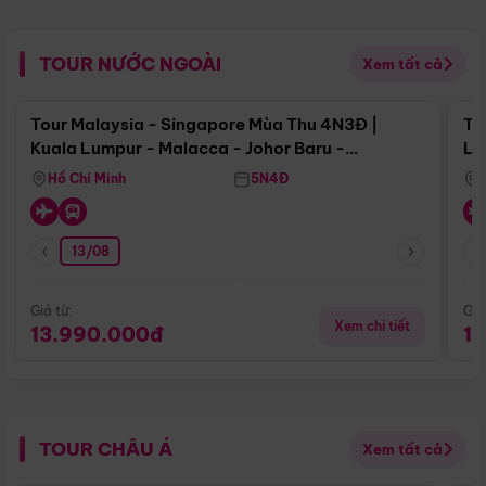
TOUR NƯỚC NGOÀI
Xem tất cả
Điểm nổi bật
Tour Malaysia - Singapore Mùa Thu 4N3Đ |
To
Kuala Lumpur - Malacca - Johor Baru -
Lử
Singapore
Hồ Chí Minh
5N4Đ
13/08
Giá từ:
Giá
Xem chi tiết
13.990.000đ
1
TOUR CHÂU Á
Xem tất cả
Điểm nổi bật