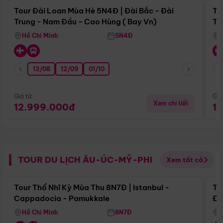
Tour Đài Loan Mùa Hè 5N4Đ | Đài Bắc - Đài
To
Trung - Nam Đầu - Cao Hùng ( Bay Vn)
Tr
Hồ Chí Minh
5N4Đ
13/08
12/09
01/10
Giá từ:
Giá
Xem chi tiết
12.999.000đ
1
TOUR DU LỊCH ÂU-ÚC-MỸ-PHI
Xem tất cả
Điểm nổi bật
Tour Thổ Nhĩ Kỳ Mùa Thu 8N7Đ | Istanbul -
To
Cappadocia - Pamukkale
Đế
Hồ Chí Minh
8N7Đ