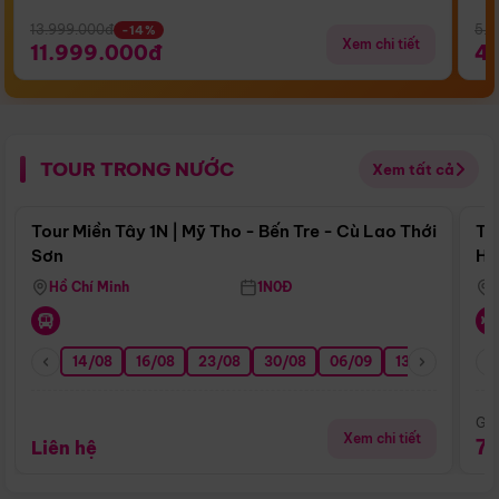
13.999.000đ
5.5
-14%
Xem chi tiết
11.999.000đ
4
TOUR TRONG NƯỚC
Xem tất cả
Điểm nổi bật
Tour Miền Tây 1N | Mỹ Tho - Bến Tre - Cù Lao Thới
To
Sơn
Hu
Hồ Chí Minh
1N0Đ
14/08
16/08
23/08
30/08
06/09
13/09
20/0
Giá
Xem chi tiết
7
Liên hệ