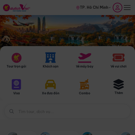
TP. Hồ Chí Minh
Tour trọn gói
Khách sạn
Vé máy bay
Vé vui chơi
Thêm
Visa
Xe đưa đón
Combo