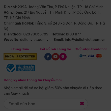
Địa chỉ
: 239A Hoàng Văn Thụ, P.Phú Nhuận, TP. Hồ Chí Minh.
Văn phòng
:
217 Bis Nguyễn Thị Minh Khai, P.Cầu Ông Lãnh,
TP. Hồ Chí Minh.
Chi nhánh Hà Nội
:
Tầng 3, số 243 xã Đàn, P.Đống Đa, TP. Hà
Nội
Điện thoại
:
028 73056789
|
Hotline
:
1900 1177
Website
:
dulichviet.com.vn
|
Email
:
info@dulichviet.com.vn
Chứng nhận
Kết nối với chúng tôi
Chấp nhận thanh toán
Đăng ký nhận thông tin khuyến mãi
Nhập email để có cơ hội giảm 50% cho chuyến đi tiếp theo
của Quý khách