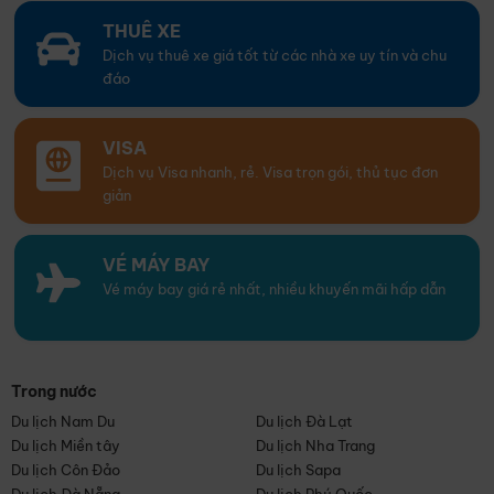
THUÊ XE
Dịch vụ thuê xe giá tốt từ các nhà xe uy tín và chu
đáo
VISA
Dịch vụ Visa nhanh, rẻ. Visa trọn gói, thủ tục đơn
giản
VÉ MÁY BAY
Vé máy bay giá rẻ nhất, nhiều khuyến mãi hấp dẫn
Trong nước
Du lịch Nam Du
Du lịch Đà Lạt
Du lịch Miền tây
Du lịch Nha Trang
Du lịch Côn Đảo
Du lịch Sapa