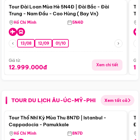
Tour Đài Loan Mùa Hè 5N4Đ | Đài Bắc - Đài
To
Trung - Nam Đầu - Cao Hùng ( Bay Vn)
Tr
Hồ Chí Minh
5N4Đ
13/08
12/09
01/10
Giá từ:
Giá
Xem chi tiết
12.999.000đ
1
TOUR DU LỊCH ÂU-ÚC-MỸ-PHI
Xem tất cả
Điểm nổi bật
Tour Thổ Nhĩ Kỳ Mùa Thu 8N7Đ | Istanbul -
To
Cappadocia - Pamukkale
Đế
Hồ Chí Minh
8N7Đ