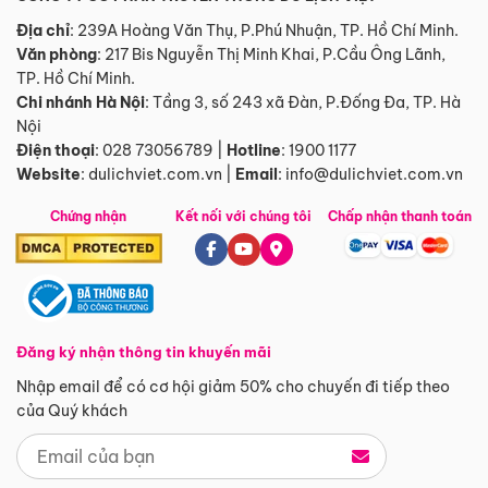
Địa chỉ
: 239A Hoàng Văn Thụ, P.Phú Nhuận, TP. Hồ Chí Minh.
Văn phòng
:
217 Bis Nguyễn Thị Minh Khai, P.Cầu Ông Lãnh,
TP. Hồ Chí Minh.
Chi nhánh Hà Nội
:
Tầng 3, số 243 xã Đàn, P.Đống Đa, TP. Hà
Nội
Điện thoại
:
028 73056789
|
Hotline
:
1900 1177
Website
:
dulichviet.com.vn
|
Email
:
info@dulichviet.com.vn
Chứng nhận
Kết nối với chúng tôi
Chấp nhận thanh toán
Đăng ký nhận thông tin khuyến mãi
Nhập email để có cơ hội giảm 50% cho chuyến đi tiếp theo
của Quý khách