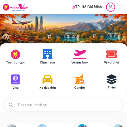
TP. Hồ Chí Minh
Tour trọn gói
Khách sạn
Vé máy bay
Vé vui chơi
Thêm
Visa
Xe đưa đón
Combo