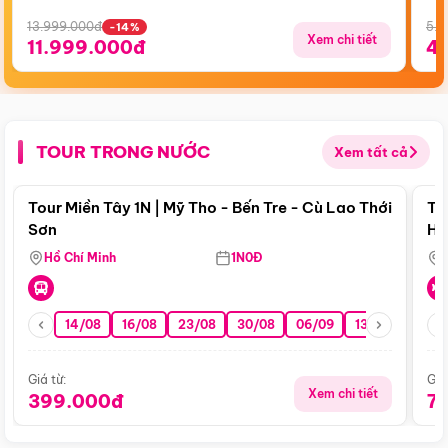
13.999.000đ
5.5
-14%
Xem chi tiết
11.999.000đ
4
TOUR TRONG NƯỚC
Xem tất cả
Điểm nổi bật
Tour Miền Tây 1N | Mỹ Tho - Bến Tre - Cù Lao Thới
To
Sơn
Hu
Hồ Chí Minh
1N0Đ
14/08
16/08
23/08
30/08
06/09
13/09
20/0
Giá từ:
Giá
Xem chi tiết
399.000đ
7