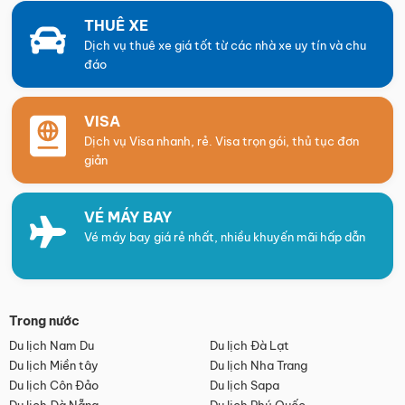
THUÊ XE
Dịch vụ thuê xe giá tốt từ các nhà xe uy tín và chu
đáo
VISA
Dịch vụ Visa nhanh, rẻ. Visa trọn gói, thủ tục đơn
giản
VÉ MÁY BAY
Vé máy bay giá rẻ nhất, nhiều khuyến mãi hấp dẫn
Trong nước
Du lịch Nam Du
Du lịch Đà Lạt
Du lịch Miền tây
Du lịch Nha Trang
Du lịch Côn Đảo
Du lịch Sapa