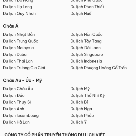
Du lịch Đà Nẵng
Du lịch Phú Quốc
Du lịch Hạ Long
Du lịch Phan Thiết
Du lịch Quy Nhơn
Du lịch Huế
Châu Á
Du lịch Nhật Bản
Du lịch Hàn Quốc
Du lịch Trung Quốc
Du lịch Tây Tạng
Du lịch Malaysia
Du lịch Đài Loan
Du lịch Dubai
Du lịch Singapore
Du lịch Thái Lan
Du lịch Indonesia
Du lịch Trương Gia Giới
Du lịch Phượng Hoàng Cổ Trấn
Châu Âu - Úc - Mỹ
Du lịch Châu Âu
Du lịch Mỹ
Du lịch Đức
Du lịch Thổ Nhĩ Kỳ
Du lịch Thụy Sĩ
Du lịch Bỉ
Du lịch Anh
Du lịch Nga
Du lịch luxembourg
Du lịch Pháp
Du lịch Hà Lan
Du lịch Ý
CÔNG TY CỔ PHẦN TRUYỀN THÔNG DU LỊCH VIỆT