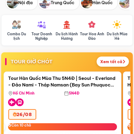
Nội địa
Trung Quốc
Hàn Quốc
N
Combo Du
Tour Doanh
Du lịch Hành
Tour Hoa Anh
Du lịch Mùa
D
lịch
Nghiệp
Hương
Đào
Hè
TOUR GIỜ CHÓT
Xem tất cả
Điểm nổi bật
Còn
18 ngày 03:53:53
Cò
Tour Hàn Quốc Mùa Thu 5N4Đ | Seoul - Everland
To
- Đảo Nami - Tháp Namsan (Bay Sun Phuquoc
Hò
Bay Sun Phuquoc Airways
Tặ
Airways)
Aq
Hồ Chí Minh
5N4Đ
26/08
‹
Còn 10 chỗ
Còn 10 chỗ
C
C