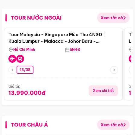
TOUR NƯỚC NGOÀI
Xem tất cả
Điểm nổi bật
Tour Malaysia - Singapore Mùa Thu 4N3Đ |
To
Kuala Lumpur - Malacca - Johor Baru -
Lử
Singapore
Hồ Chí Minh
5N4Đ
13/08
Giá từ:
Giá
Xem chi tiết
13.990.000đ
1
TOUR CHÂU Á
Xem tất cả
Điểm nổi bật