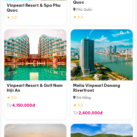
Quoc
Vinpearl Resort & Spa Phu
Phú Quốc
Quoc
★ 5.0
★ 5.0
Vinpearl Resort & Golf Nam
Melia Vinpearl Danang
Hội An
Riverfront
★ 5.0
Đà Nẵng
Từ
4,150,000đ
★ 5.0
Từ
2,400,000đ