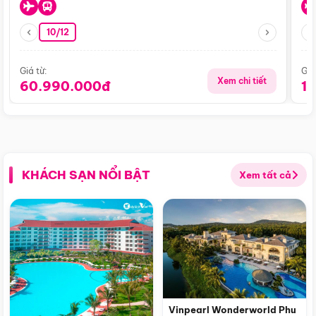
10/12
Giá từ:
Giá
Xem chi tiết
60.990.000đ
1
KHÁCH SẠN NỔI BẬT
Xem tất cả
Vinpearl Wonderworld Phu