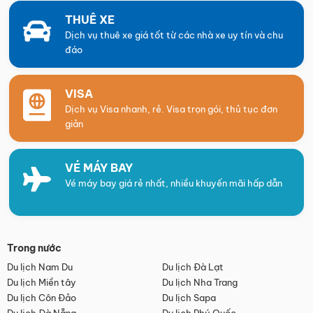
THUÊ XE
Dịch vụ thuê xe giá tốt từ các nhà xe uy tín và chu
đáo
VISA
Dịch vụ Visa nhanh, rẻ. Visa trọn gói, thủ tục đơn
giản
VÉ MÁY BAY
Vé máy bay giá rẻ nhất, nhiều khuyến mãi hấp dẫn
Trong nước
Du lịch Nam Du
Du lịch Đà Lạt
Du lịch Miền tây
Du lịch Nha Trang
Du lịch Côn Đảo
Du lịch Sapa