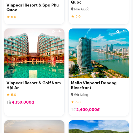
Quoc
Vinpearl Resort & Spa Phu
Phú Quốc
Quoc
★ 5.0
★ 5.0
Vinpearl Resort & Golf Nam
Melia Vinpearl Danang
Hội An
Riverfront
★ 5.0
Đà Nẵng
Từ
4,150,000đ
★ 5.0
Từ
2,400,000đ