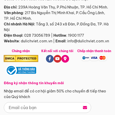
Địa chỉ
: 239A Hoàng Văn Thụ, P.Phú Nhuận, TP. Hồ Chí Minh.
Văn phòng
:
217 Bis Nguyễn Thị Minh Khai, P.Cầu Ông Lãnh,
TP. Hồ Chí Minh.
Chi nhánh Hà Nội
:
Tầng 3, số 243 xã Đàn, P.Đống Đa, TP. Hà
Nội
Điện thoại
:
028 73056789
|
Hotline
:
1900 1177
Website
:
dulichviet.com.vn
|
Email
:
info@dulichviet.com.vn
Chứng nhận
Kết nối với chúng tôi
Chấp nhận thanh toán
Đăng ký nhận thông tin khuyến mãi
Nhập email để có cơ hội giảm 50% cho chuyến đi tiếp theo
của Quý khách