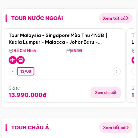
TOUR NƯỚC NGOÀI
Xem tất cả
Điểm nổi bật
Tour Malaysia - Singapore Mùa Thu 4N3Đ |
To
Kuala Lumpur - Malacca - Johor Baru -
Lử
Singapore
Hồ Chí Minh
5N4Đ
13/08
Giá từ:
Giá
Xem chi tiết
13.990.000đ
1
TOUR CHÂU Á
Xem tất cả
Điểm nổi bật