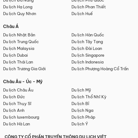
Du lịch Đà Nẵng
Du lịch Phú Quốc
Du lịch Hạ Long
Du lịch Phan Thiết
Du lịch Quy Nhơn
Du lịch Huế
Châu Á
Du lịch Nhật Bản
Du lịch Hàn Quốc
Du lịch Trung Quốc
Du lịch Tây Tạng
Du lịch Malaysia
Du lịch Đài Loan
Du lịch Dubai
Du lịch Singapore
Du lịch Thái Lan
Du lịch Indonesia
Du lịch Trương Gia Giới
Du lịch Phượng Hoàng Cổ Trấn
Châu Âu - Úc - Mỹ
Du lịch Châu Âu
Du lịch Mỹ
Du lịch Đức
Du lịch Thổ Nhĩ Kỳ
Du lịch Thụy Sĩ
Du lịch Bỉ
Du lịch Anh
Du lịch Nga
Du lịch luxembourg
Du lịch Pháp
Du lịch Hà Lan
Du lịch Ý
CÔNG TY CỔ PHẦN TRUYỀN THÔNG DU LỊCH VIỆT