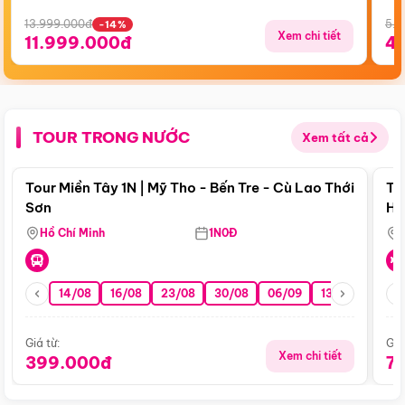
13.999.000đ
5.5
-14%
Xem chi tiết
11.999.000đ
4
TOUR TRONG NƯỚC
Xem tất cả
Điểm nổi bật
Tour Miền Tây 1N | Mỹ Tho - Bến Tre - Cù Lao Thới
To
Sơn
Hu
Hồ Chí Minh
1N0Đ
14/08
16/08
23/08
30/08
06/09
13/09
20/0
Giá từ:
Giá
Xem chi tiết
399.000đ
7