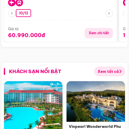
10/12
Giá từ:
Giá
Xem chi tiết
60.990.000đ
1
KHÁCH SẠN NỔI BẬT
Xem tất cả
Vinpearl Wonderworld Phu