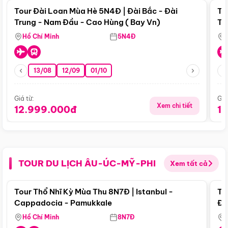
Tour Đài Loan Mùa Hè 5N4Đ | Đài Bắc - Đài
To
Trung - Nam Đầu - Cao Hùng ( Bay Vn)
Tr
Hồ Chí Minh
5N4Đ
13/08
12/09
01/10
Giá từ:
Giá
Xem chi tiết
12.999.000đ
1
TOUR DU LỊCH ÂU-ÚC-MỸ-PHI
Xem tất cả
Điểm nổi bật
Tour Thổ Nhĩ Kỳ Mùa Thu 8N7Đ | Istanbul -
To
Cappadocia - Pamukkale
Đế
Hồ Chí Minh
8N7Đ