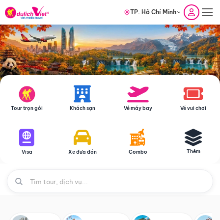
TP. Hồ Chí Minh
Tour trọn gói
Khách sạn
Vé máy bay
Vé vui chơi
Thêm
Visa
Xe đưa đón
Combo