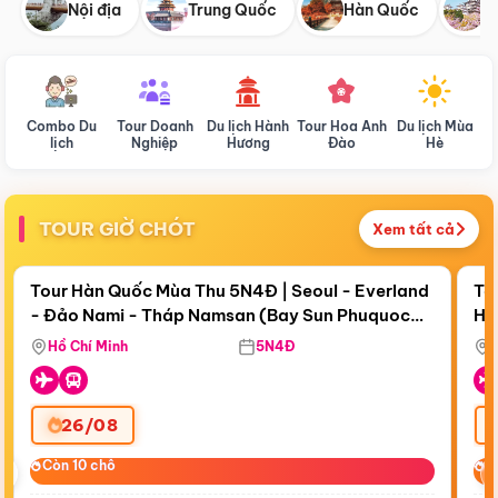
Nội địa
Trung Quốc
Hàn Quốc
N
Combo Du
Tour Doanh
Du lịch Hành
Tour Hoa Anh
Du lịch Mùa
D
lịch
Nghiệp
Hương
Đào
Hè
TOUR GIỜ CHÓT
Xem tất cả
Điểm nổi bật
Còn
17 ngày 21:59:49
Cò
Tour Hàn Quốc Mùa Thu 5N4Đ | Seoul - Everland
To
- Đảo Nami - Tháp Namsan (Bay Sun Phuquoc
Hò
Bay Sun Phuquoc Airways
Tặ
Airways)
Aq
Hồ Chí Minh
5N4Đ
26/08
‹
Còn 10 chỗ
Còn 10 chỗ
C
C