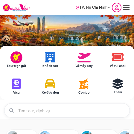
TP. Hồ Chí Minh
Tour trọn gói
Khách sạn
Vé máy bay
Vé vui chơi
Thêm
Visa
Xe đưa đón
Combo