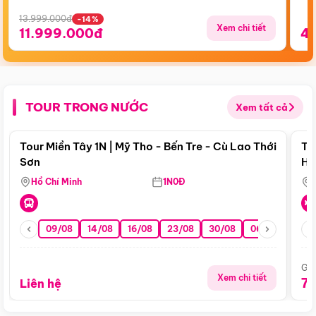
13.999.000đ
-14%
Xem chi tiết
11.999.000đ
4
TOUR TRONG NƯỚC
Xem tất cả
Điểm nổi bật
Tour Miền Tây 1N | Mỹ Tho - Bến Tre - Cù Lao Thới
To
Sơn
Hu
Hồ Chí Minh
1N0Đ
09/08
14/08
16/08
23/08
30/08
06/09
13/0
Giá
Xem chi tiết
7
Liên hệ