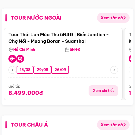
TOUR NƯỚC NGOÀI
Xem tất cả
Điểm nổi bật
Tour Thái Lan Mùa Thu 5N4Đ | Biển Jomtien -
To
Chợ Nổi - Muang Boran - Suanthai
Ku
Si
Hồ Chí Minh
5N4Đ
15/08
29/08
26/09
Giá từ:
Giá
Xem chi tiết
8.499.000đ
1
TOUR CHÂU Á
Xem tất cả
Điểm nổi bật