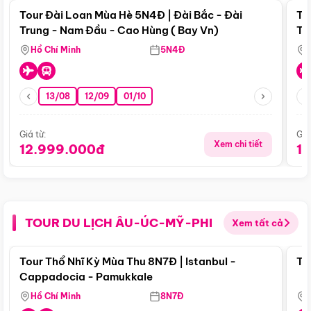
Tour Đài Loan Mùa Hè 5N4Đ | Đài Bắc - Đài
To
Trung - Nam Đầu - Cao Hùng ( Bay Vn)
Tr
Hồ Chí Minh
5N4Đ
13/08
12/09
01/10
Giá từ:
Giá
Xem chi tiết
12.999.000đ
1
TOUR DU LỊCH ÂU-ÚC-MỸ-PHI
Xem tất cả
Điểm nổi bật
Tour Thổ Nhĩ Kỳ Mùa Thu 8N7Đ | Istanbul -
To
Cappadocia - Pamukkale
Hồ Chí Minh
8N7Đ