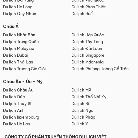
Du lịch Đà Nẵng
Du lịch Phú Quốc
Du lịch Hạ Long
Du lịch Phan Thiết
Du lịch Quy Nhơn
Du lịch Huế
Châu Á
Du lịch Nhật Bản
Du lịch Hàn Quốc
Du lịch Trung Quốc
Du lịch Tây Tạng
Du lịch Malaysia
Du lịch Đài Loan
Du lịch Dubai
Du lịch Singapore
Du lịch Thái Lan
Du lịch Indonesia
Du lịch Trương Gia Giới
Du lịch Phượng Hoàng Cổ Trấn
Châu Âu - Úc - Mỹ
Du lịch Châu Âu
Du lịch Mỹ
Du lịch Đức
Du lịch Thổ Nhĩ Kỳ
Du lịch Thụy Sĩ
Du lịch Bỉ
Du lịch Anh
Du lịch Nga
Du lịch luxembourg
Du lịch Pháp
Du lịch Hà Lan
Du lịch Ý
CÔNG TY CỔ PHẦN TRUYỀN THÔNG DU LỊCH VIỆT