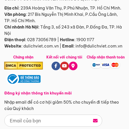
Địa chỉ
: 239A Hoàng Văn Thụ, P.Phú Nhuận, TP. Hồ Chí Minh.
Văn phòng
:
217 Bis Nguyễn Thị Minh Khai, P.Cầu Ông Lãnh,
TP. Hồ Chí Minh.
Chi nhánh Hà Nội
:
Tầng 3, số 243 xã Đàn, P.Đống Đa, TP. Hà
Nội
Điện thoại
:
028 73056789
|
Hotline
:
1900 1177
Website
:
dulichviet.com.vn
|
Email
:
info@dulichviet.com.vn
Chứng nhận
Kết nối với chúng tôi
Chấp nhận thanh toán
Đăng ký nhận thông tin khuyến mãi
Nhập email để có cơ hội giảm 50% cho chuyến đi tiếp theo
của Quý khách