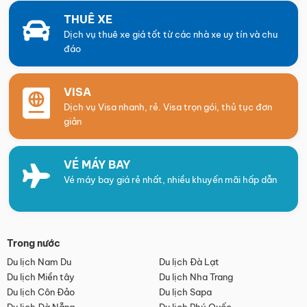
THUÊ XE
Dịch vụ thuê xe giá tốt từ các nhà xe uy tín và chu
đáo
VISA
Dịch vụ Visa nhanh, rẻ. Visa trọn gói, thủ tục đơn
giản
VÉ MÁY BAY
Vé máy bay giá rẻ nhất, nhiều khuyến mãi hấp dẫn
Trong nước
Du lịch Nam Du
Du lịch Đà Lạt
Du lịch Miền tây
Du lịch Nha Trang
Du lịch Côn Đảo
Du lịch Sapa