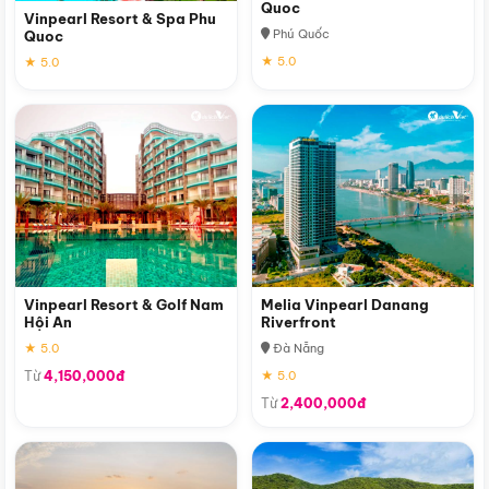
Quoc
Vinpearl Resort & Spa Phu
Phú Quốc
Quoc
★ 5.0
★ 5.0
Vinpearl Resort & Golf Nam
Melia Vinpearl Danang
Hội An
Riverfront
★ 5.0
Đà Nẵng
Từ
4,150,000đ
★ 5.0
Từ
2,400,000đ