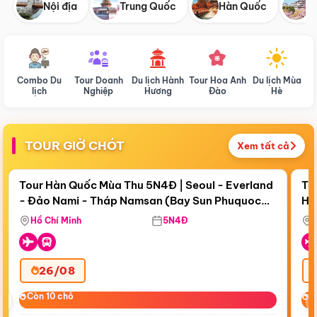
Nội địa
Trung Quốc
Hàn Quốc
N
Combo Du
Tour Doanh
Du lịch Hành
Tour Hoa Anh
Du lịch Mùa
D
lịch
Nghiệp
Hương
Đào
Hè
TOUR GIỜ CHÓT
Xem tất cả
Điểm nổi bật
Còn
19 ngày 15:20:23
Cò
Tour Hàn Quốc Mùa Thu 5N4Đ | Seoul - Everland
To
- Đảo Nami - Tháp Namsan (Bay Sun Phuquoc
Hò
Tặ
Airways)
Aq
Hồ Chí Minh
5N4Đ
26/08
‹
Còn 10 chỗ
Còn 10 chỗ
C
C