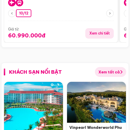
10/12
Giá từ:
Giá
Xem chi tiết
60.990.000đ
6
KHÁCH SẠN NỔI BẬT
Xem tất cả
Vinpearl Wonderworld Phu