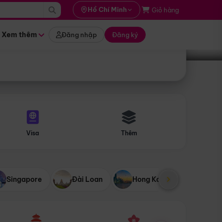
i hành
Hồ Chí Minh
Giỏ hàng
Tìm tour
tháng nào
Xem thêm
Đăng nhập
Đăng ký
Visa
Thêm
Singapore
Đài Loan
Hong Kong
Mỹ