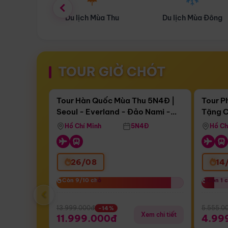
ùa Thu
Du lịch Mùa Đông
Combo Du lịch
TOUR GIỜ CHÓT
Điểm nổi bật
Còn
17 ngày 14:55:50
Còn
05 
Tour Hàn Quốc Mùa Thu 5N4Đ |
Tour P
Seoul - Everland - Đảo Nami -
Tặng C
Bay Sun Phuquoc Airways
Tặng C
Tháp Namsan (Bay Sun Phuquoc
Hôn - 
Hồ Chí Minh
5N4Đ
Hồ Ch
Airways)
26/08
14
Còn 9/10 chỗ
Còn 9/10 chỗ
Còn 1 
Còn 1 
‹
13.999.000đ
5.555.0
-14%
Xem chi tiết
11.999.000đ
4.99