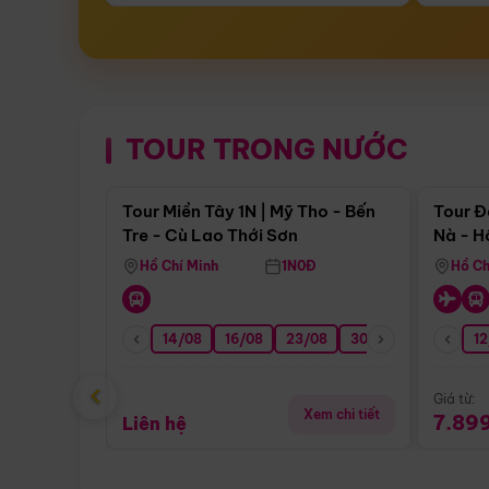
TOUR TRONG NƯỚC
Điểm nổi bật
Tour Miền Tây 1N | Mỹ Tho - Bến
Tour Đ
Tre - Cù Lao Thới Sơn
Nà - H
Nha
Hồ Chí Minh
1N0Đ
Hồ Ch
14/08
16/08
23/08
30/08
06/09
12
1
‹
Giá từ:
Xem chi tiết
7.89
Liên hệ