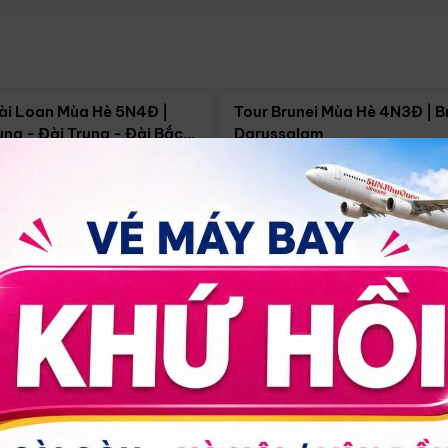
Điểm nổi bật
Điểm nổi
ài Loan Mùa Hè 5N4Đ |
Tour Brunei Mùa Hè 4N3Đ | B
ng - Đài Trung - Đài Bắc
Darussalam
j)
í Minh
5N4Đ
Hồ Chí Minh
4N3Đ
4/09
18/09
30/08
17/09
24/09
Giá từ:
Xem chi tiết
Xem chi 
90.000đ
14.499.000đ