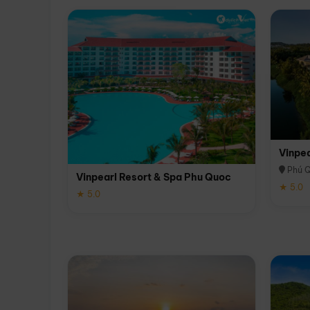
Vinpe
Phú 
Vinpearl Resort & Spa Phu Quoc
★ 5.0
★ 5.0