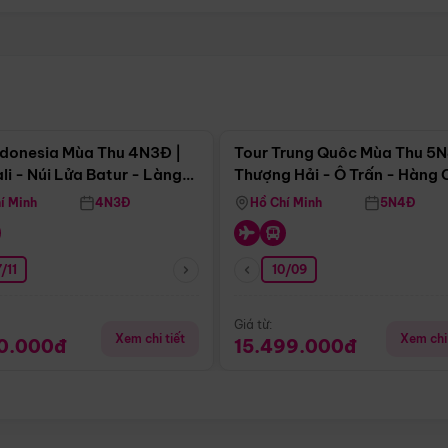
Điểm nổi bật
Điểm nổi
ndonesia Mùa Thu 4N3Đ |
Tour Trung Quôc Mùa Thu 5N
li - Núi Lửa Batur - Làng
Thượng Hải - Ô Trấn - Hàng
puran
(Tour Không Shopping)
í Minh
4N3Đ
Hồ Chí Minh
5N4Đ
/11
10/09
Giá từ:
Xem chi tiết
Xem chi 
90.000đ
15.499.000đ