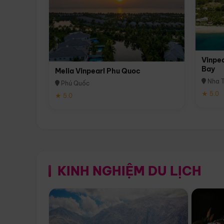
Vinpea
Bay
Melia Vinpearl Phu Quoc
Nha T
Phú Quốc
★ 5.0
★ 5.0
KINH NGHIỆM DU LỊCH