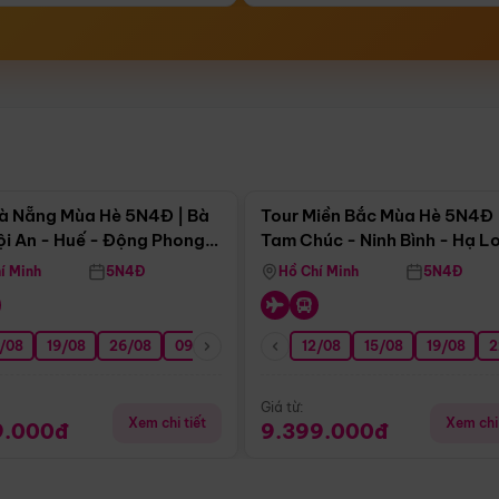
Điểm nổi bật
Điểm nổi
à Nẵng Mùa Hè 5N4Đ | Bà
Tour Miền Bắc Mùa Hè 5N4Đ 
ội An - Huế - Động Phong
Tam Chúc - Ninh Bình - Hạ L
í Minh
5N4Đ
Hồ Chí Minh
5N4Đ
/08
3/09
19/08
20/09
26/08
27/09
09/09
16/09
12/08
23/09
15/08
30/09
19/08
07/10
2
Giá từ:
Xem chi tiết
Xem chi 
9.000đ
9.399.000đ