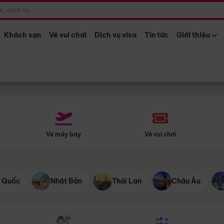
Điểm khởi hành
Tháng khở
Hồ Chí Minh
Bất kỳ 
Khách sạn
Vé vui chơi
Dịch vụ visa
Tin tức
Giới thiệu
Vé máy bay
Vé vui chơi
 Quốc
Nhật Bản
Thái Lan
Châu Âu