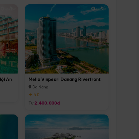
Hội An
Melia Vinpearl Danang Riverfront
Đà Nẵng
★ 5.0
Từ
2,400,000đ