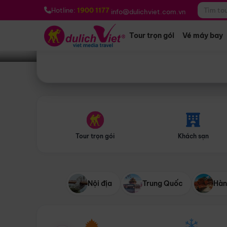
Bạn muốn đi đâu?
*
Hotline:
1900 1177
info@dulichviet.com.vn
Tour trọn gói
Vé máy bay
Tour trọn gói
Khách sạn
Nội địa
Trung Quốc
Hàn