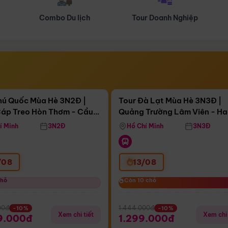
Tour Doanh Nghiệp
Du lịch Hành Hương
Điểm nổi bật
Điểm nổi
ngày 14:55:50
Còn
04 ngày 14:55:50
hú Quốc Mùa Hè 3N2Đ |
Tour Đà Lạt Mùa Hè 3N3Đ |
áp Treo Hòn Thơm - Cầu
Quảng Trường Lâm Viên - H
áp Treo Hòn Thơm
Công Viên Nước Aquatopia
Hill - Puppy Farm
í Minh
3N2Đ
Hồ Chí Minh
3N3Đ
/08
13/08
chỗ
chỗ
Còn 10 chỗ
Còn 10 chỗ
00đ
1.444.000đ
-10%
-10%
Xem chi tiết
Xem chi 
9.000đ
1.299.000đ