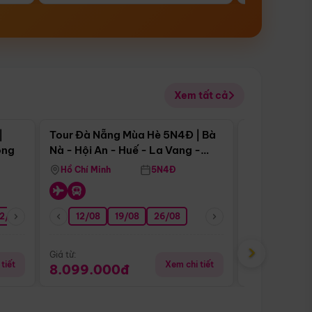
Xem tất cả
 bật
Điểm nổi bật
|
Tour Đà Nẵng Mùa Hè 5N4Đ | Bà
Tour Đà Nẵn
ong
Nà - Hội An - Huế - La Vang -
Nà - Hội An
Động Thiên Đường
Nha
Hồ Chí Minh
5N4Đ
Hồ Chí Minh
2/08
26/08
05/09
12/08
19/08
09/09
26/08
12/09
13/08
›
Giá từ:
Giá từ:
tiết
Xem chi tiết
8.099.000đ
6.899.00