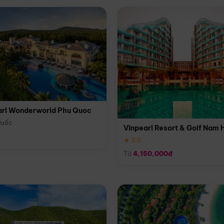
arl Wonderworld Phu Quoc
Quốc
Vinpearl Resort & Golf Nam 
★ 5.0
Từ
4,150,000đ