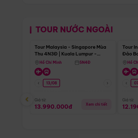
TOUR NƯỚC NGOÀI
Điểm nổi bật
Tour Malaysia - Singapore Mùa
Tour I
Thu 4N3Đ | Kuala Lumpur -
Đảo Ba
Malacca - Johor Baru -
Pengli
Hồ Chí Minh
5N4Đ
Hồ Ch
Singapore
13/08
07
‹
Giá từ:
Giá từ:
Xem chi tiết
13.990.000đ
12.1