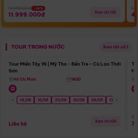
13.999.000đ
5.5
-14%
Xem chi tiết
11.999.000đ
4
TOUR TRONG NƯỚC
Xem tất cả
Điểm nổi bật
Tour Miền Tây 1N | Mỹ Tho - Bến Tre - Cù Lao Thới
To
Sơn
Hu
Hồ Chí Minh
1N0Đ
14/08
16/08
23/08
30/08
06/09
13/09
20/0
Giá
Xem chi tiết
7
Liên hệ