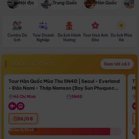
Nội địa
Trung Quốc
Hàn Quốc
N
Combo Du
Tour Doanh
Du lịch Hành
Tour Hoa Anh
Du lịch Mùa
D
lịch
Nghiệp
Hương
Đào
Hè
TOUR GIỜ CHÓT
Xem tất cả
Điểm nổi bật
Còn
17 ngày 02:47:02
Cò
Tour Hàn Quốc Mùa Thu 5N4Đ | Seoul - Everland
To
- Đảo Nami - Tháp Namsan (Bay Sun Phuquoc
Hò
Bay Sun Phuquoc Airways
Tặ
Airways)
Aq
Hồ Chí Minh
5N4Đ
26/08
‹
Còn 9/10 chỗ
Còn 9/10 chỗ
C
C