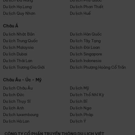
Du lịch Đà Nẵng
Du lịch Phú Quốc
Du lịch Hạ Long
Du lịch Phan Thiết
Du lịch Quy Nhơn
Du lịch Huế
Châu Á
Du lịch Nhật Bản
Du lịch Hàn Quốc
Du lịch Trung Quốc
Du lịch Tây Tạng
Du lịch Malaysia
Du lịch Đài Loan
Du lịch Dubai
Du lịch Singapore
Du lịch Thái Lan
Du lịch Indonesia
Du lịch Trương Gia Giới
Du lịch Phượng Hoàng Cổ Trấn
Châu Âu - Úc - Mỹ
Du lịch Châu Âu
Du lịch Mỹ
Du lịch Đức
Du lịch Thổ Nhĩ Kỳ
Du lịch Thụy Sĩ
Du lịch Bỉ
Du lịch Anh
Du lịch Nga
Du lịch luxembourg
Du lịch Pháp
Du lịch Hà Lan
Du lịch Ý
CÔNG TY CỔ PHẦN TRUYỀN THÔNG DU LỊCH VIỆT