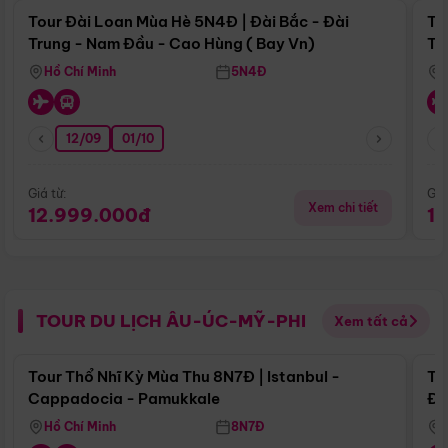
Tour Đài Loan Mùa Hè 5N4Đ | Đài Bắc - Đài
To
Trung - Nam Đầu - Cao Hùng ( Bay Vn)
Tr
Hồ Chí Minh
5N4Đ
12/09
01/10
Giá từ:
Giá
Xem chi tiết
12.999.000đ
1
TOUR DU LỊCH ÂU-ÚC-MỸ-PHI
Xem tất cả
Điểm nổi bật
Tour Thổ Nhĩ Kỳ Mùa Thu 8N7Đ | Istanbul -
To
Cappadocia - Pamukkale
Đế
Hồ Chí Minh
8N7Đ