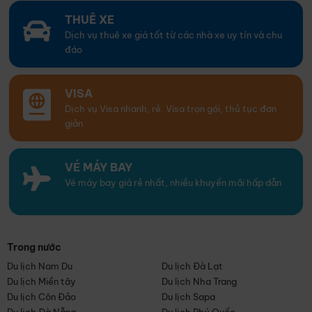
THUÊ XE
Dịch vụ thuê xe giá tốt từ các nhà xe uy tín và chu
đáo
VISA
Dịch vụ Visa nhanh, rẻ. Visa trọn gói, thủ tục đơn
giản
VÉ MÁY BAY
Vé máy bay giá rẻ nhất, nhiều khuyến mãi hấp dẫn
Trong nước
Du lịch Nam Du
Du lịch Đà Lạt
Du lịch Miền tây
Du lịch Nha Trang
Du lịch Côn Đảo
Du lịch Sapa