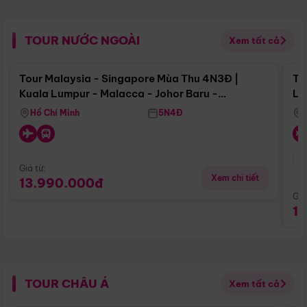
TOUR NƯỚC NGOÀI
Xem tất cả
Điểm nổi bật
Tour Malaysia - Singapore Mùa Thu 4N3Đ |
To
Kuala Lumpur - Malacca - Johor Baru -
Lử
Singapore
Hồ Chí Minh
5N4Đ
Giá từ:
Xem chi tiết
13.990.000đ
Giá
1
TOUR CHÂU Á
Xem tất cả
Điểm nổi bật