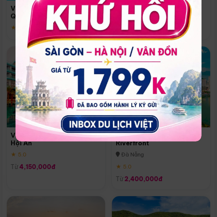
Quoc
Vinpearl Resort & Spa Phu
Phú Quốc
Quoc
★ 5.0
★ 5.0
Vinpearl Resort & Golf Nam
Melia Vinpearl Danang
Hội An
Riverfront
★ 5.0
Đà Nẵng
Từ
4,150,000đ
★ 5.0
Từ
2,400,000đ