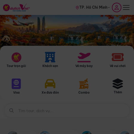
TP. Hồ Chí Minh
Tour trọn gói
Khách sạn
Vé máy bay
Vé vui chơi
Thêm
Visa
Xe đưa đón
Combo