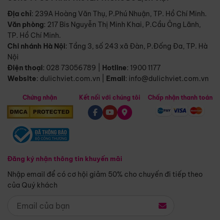
Địa chỉ
: 239A Hoàng Văn Thụ, P.Phú Nhuận, TP. Hồ Chí Minh.
Văn phòng
:
217 Bis Nguyễn Thị Minh Khai, P.Cầu Ông Lãnh,
TP. Hồ Chí Minh.
Chi nhánh Hà Nội
:
Tầng 3, số 243 xã Đàn, P.Đống Đa, TP. Hà
Nội
Điện thoại
:
028 73056789
|
Hotline
:
1900 1177
Website
:
dulichviet.com.vn
|
Email
:
info@dulichviet.com.vn
Chứng nhận
Kết nối với chúng tôi
Chấp nhận thanh toán
Đăng ký nhận thông tin khuyến mãi
Nhập email để có cơ hội giảm 50% cho chuyến đi tiếp theo
của Quý khách