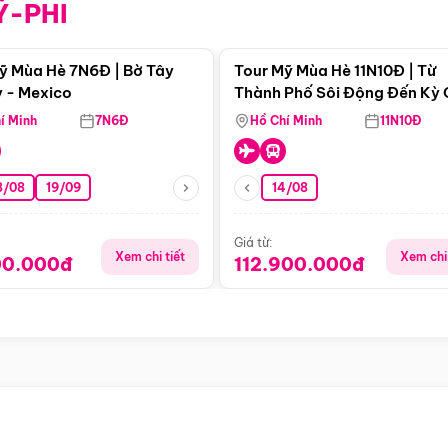
Ỹ-PHI
Điểm nổi bật
Điểm nổi
ỹ Mùa Hè 7N6Đ | Bờ Tây
Tour Mỹ Mùa Hè 11N10Đ | Từ
 - Mexico
Thành Phố Sôi Động Đến Kỳ
Thiên Nhiên Mỹ
í Minh
7N6Đ
Hồ Chí Minh
11N10Đ
8/08
19/09
14/08
Giá từ:
Xem chi tiết
Xem chi 
00.000đ
112.900.000đ