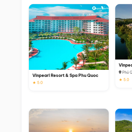
Vinpe
Phú 
Vinpearl Resort & Spa Phu Quoc
★ 5.0
★ 5.0