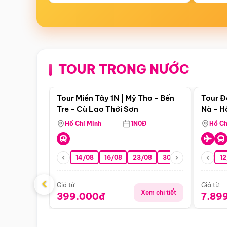
TOUR TRONG NƯỚC
Điểm nổi bật
Tour Miền Tây 1N | Mỹ Tho - Bến
Tour Đ
Tre - Cù Lao Thới Sơn
Nà - H
Nha
Hồ Chí Minh
1N0Đ
Hồ Ch
14/08
16/08
23/08
30/08
06/09
12
1
‹
Giá từ:
Giá từ:
Xem chi tiết
399.000đ
7.89