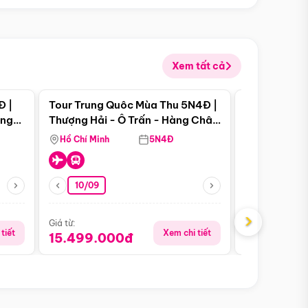
Xem tất cả
 bật
Điểm nổi bật
Đ |
Tour Trung Quôc Mùa Thu 5N4Đ |
Tour Trung
àng
Thượng Hải - Ô Trấn - Hàng Châu
| Thành Đô 
(Tour Không Shopping)
Viên Gấu Tr
Hồ Chí Minh
5N4Đ
Hồ Chí Minh
10/09
23/08
›
Giá từ:
Giá từ:
tiết
Xem chi tiết
15.499.000đ
18.990.0