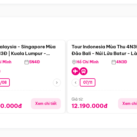
Điểm nổi bật
Điểm nổi
alaysia - Singapore Mùa
Tour Indonesia Mùa Thu 4N3
3Đ | Kuala Lumpur -
Đảo Bali - Núi Lửa Batur - L
a - Johor Baru -
Penglipuran
í Minh
5N4Đ
Hồ Chí Minh
4N3Đ
pore
3/08
07/11
Giá từ:
Xem chi tiết
Xem chi 
90.000đ
12.190.000đ