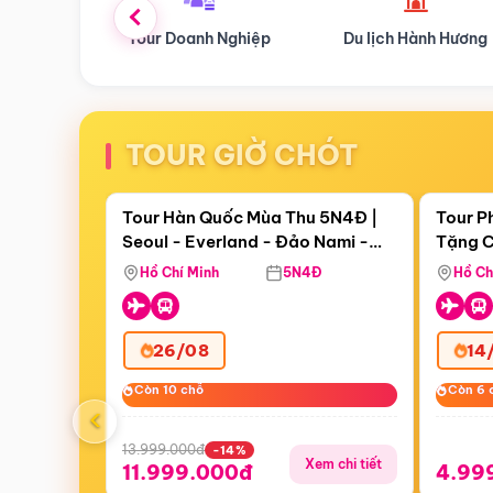
ur Doanh Nghiệp
Du lịch Hành Hương
Tour Hoa 
TOUR GIỜ CHÓT
Điểm nổi bật
Còn
19 ngày 06:28:14
Còn
07 
Tour Hàn Quốc Mùa Thu 5N4Đ |
Tour P
Seoul - Everland - Đảo Nami -
Tặng C
Tặng C
Tháp Namsan (Bay Sun Phuquoc
Hôn - 
Hồ Chí Minh
5N4Đ
Hồ Ch
Airways)
26/08
14
Còn 10 chỗ
Còn 10 chỗ
Còn 6 
Còn 6 
‹
13.999.000đ
-14%
Xem chi tiết
11.999.000đ
4.99