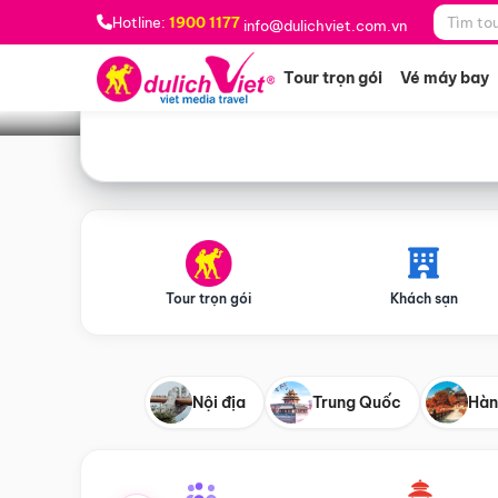
Bạn muốn đi đâu?
*
Hotline:
1900 1177
info@dulichviet.com.vn
Tour trọn gói
Vé máy bay
Tour trọn gói
Khách sạn
Nội địa
Trung Quốc
Hàn