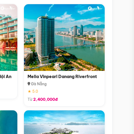
Hội An
Melia Vinpearl Danang Riverfront
Đà Nẵng
★ 5.0
Từ
2,400,000đ