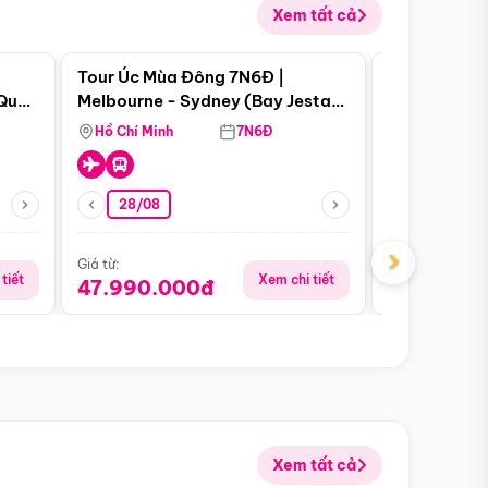
Xem tất cả
 bật
Điểm nổi bật
Tour Úc Mùa Đông 7N6Đ |
Tour Nam Ph
 Quan
Melbourne - Sydney (Bay Jestar
Cape Town -
Airways)
Bàn - Johan
Hồ Chí Minh
7N6Đ
Hồ Chí Minh
Safari - Lo
28/08
28/08
›
Giá từ:
Giá từ:
tiết
Xem chi tiết
47.990.000đ
88.900.0
Xem tất cả