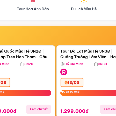
Anh Đào
Du lịch Mùa Hè
Du lịch Mùa Thu
Điểm nổi bật
Điểm nổi
ngày 06:28:14
Còn
06 ngày 06:28:14
hú Quốc Mùa Hè 3N2Đ |
Tour Đà Lạt Mùa Hè 3N3Đ |
áp Treo Hòn Thơm - Cầu
Quảng Trường Lâm Viên - H
áp Treo Hòn Thơm
Công Viên Nước Aquatopia
Hill - Puppy Farm
í Minh
3N2Đ
Hồ Chí Minh
3N3Đ
/08
13/08
chỗ
chỗ
Còn 10 chỗ
Còn 10 chỗ
Xem chi tiết
Xem chi 
9.000đ
1.299.000đ