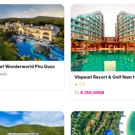
arl Wonderworld Phu Quoc
Quốc
Vinpearl Resort & Golf Nam 
★ 5.0
Từ
4,150,000đ