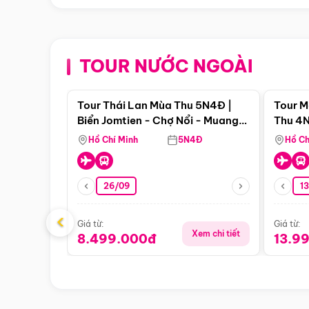
TOUR NƯỚC NGOÀI
Điểm nổi bật
Tour Thái Lan Mùa Thu 5N4Đ |
Tour M
Biển Jomtien - Chợ Nổi - Muang
Thu 4N
Boran - Suanthai
Malacc
Hồ Chí Minh
5N4Đ
Hồ Ch
Singa
26/09
1
‹
Giá từ:
Giá từ:
Xem chi tiết
8.499.000đ
13.9