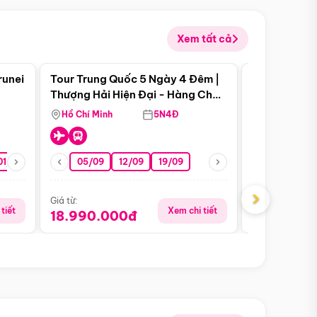
Xem tất cả
 bật
Điểm nổi bật
runei
Tour Trung Quốc 5 Ngày 4 Đêm |
Tour Trung 
Tour Hè
Thượng Hải Hiện Đại - Hàng Châu
Ân Thi - Trư
Nên Thơ - Ô Trấn Cổ Kính
Hồ Chí Minh
5N4Đ
Hồ Chí Minh
01/10
15/10
29/10
05/09
12/09
19/09
07/08
›
Giá từ:
Giá từ:
tiết
Xem chi tiết
18.990.000đ
16.990.0