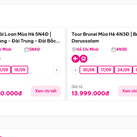
Điểm nổi bật
Điểm nổi
ài Loan Mùa Hè 5N4Đ |
Tour Brunei Mùa Hè 4N3Đ | B
ng - Đài Trung - Đài Bắc
Darussalam
j)
í Minh
5N4Đ
Hồ Chí Minh
4N3Đ
4/09
18/09
30/08
17/09
24/09
Giá từ:
Xem chi tiết
Xem chi 
90.000đ
13.999.000đ