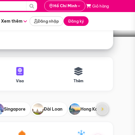
i hành
Hồ Chí Minh
Giỏ hàng
Tìm tour
tháng nào
Xem thêm
Đăng nhập
Đăng ký
Visa
Thêm
Singapore
Đài Loan
Hong Kong
Mỹ