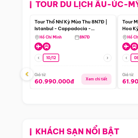
TOUR DU LỊCH ÂU-ÚC-M
Điểm nổi bật
Tour Thổ Nhĩ Kỳ Mùa Thu 8N7Đ |
Tour M
Istanbul - Cappadocia -
Hoa Kỳ
Pamukkale
Hồ Chí Minh
8N7Đ
Hồ Ch
10/12
0
‹
Giá từ:
Giá từ:
Xem chi tiết
60.990.000đ
61.9
KHÁCH SẠN NỔI BẬT