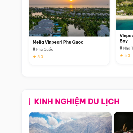
Vinpea
Bay
Melia Vinpearl Phu Quoc
Nha T
Phú Quốc
★ 5.0
★ 5.0
KINH NGHIỆM DU LỊCH