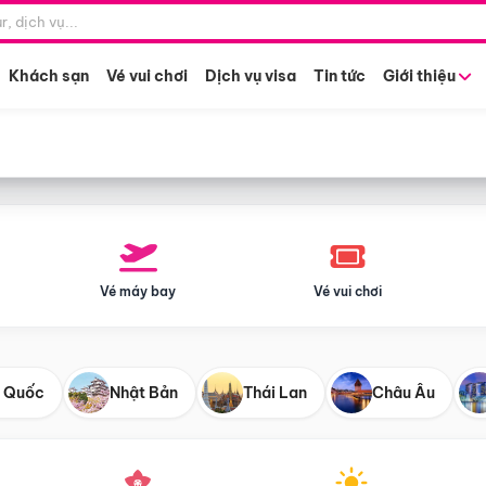
Điểm khởi hành
Tháng khở
Hồ Chí Minh
Bất kỳ 
Khách sạn
Vé vui chơi
Dịch vụ visa
Tin tức
Giới thiệu
Vé máy bay
Vé vui chơi
 Quốc
Nhật Bản
Thái Lan
Châu Âu