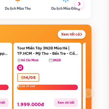
Du lịch Mùa Đông
Combo Du lịch
Xem tất cả
 bật
Điểm nổi bật
Còn
07 ngày 06:28:14
Còn
20 ngày 0
Tour Miền Tây 3N2Đ Mùa Hè |
Tour Trung 
appy
TP.HCM - Mỹ Tho - Bến Tre - Cần
Thượng Hải 
Thơ - Sóc Trăng - Bạc Liêu - Cà
Trấn (Bay Vi
Hồ Chí Minh
3N2Đ
Hồ Chí Minh
Mau
14/08
27/08
Còn 10 chỗ
Còn 10 chỗ
Còn 7/10 chỗ
Còn 7/10 chỗ
›
tiết
Xem chi tiết
1.999.000đ
16.999.0