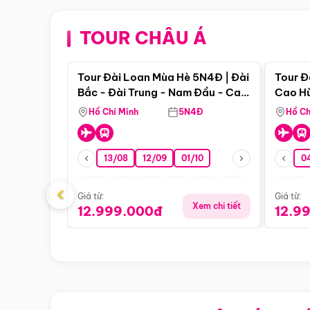
TOUR CHÂU Á
Điểm nổi bật
Tour Đài Loan Mùa Hè 5N4Đ | Đài
Tour Đ
Bắc - Đài Trung - Nam Đầu - Cao
Cao Hù
Hùng ( Bay Vn)
(Bay V
Hồ Chí Minh
5N4Đ
Hồ Ch
13/08
12/09
01/10
0
‹
Giá từ:
Giá từ:
Xem chi tiết
12.999.000đ
12.9