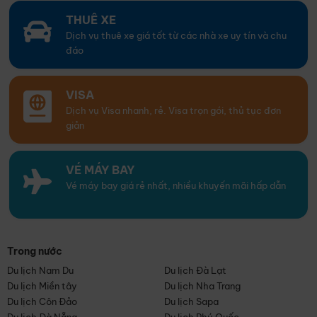
THUÊ XE
Dịch vụ thuê xe giá tốt từ các nhà xe uy tín và chu
đáo
VISA
Dịch vụ Visa nhanh, rẻ. Visa trọn gói, thủ tục đơn
giản
VÉ MÁY BAY
Vé máy bay giá rẻ nhất, nhiều khuyến mãi hấp dẫn
Trong nước
Du lịch Nam Du
Du lịch Đà Lạt
Du lịch Miền tây
Du lịch Nha Trang
Du lịch Côn Đảo
Du lịch Sapa