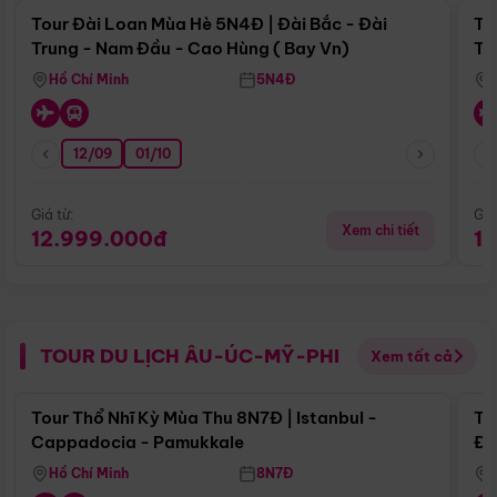
Tour Đài Loan Mùa Hè 5N4Đ | Đài Bắc - Đài
To
Trung - Nam Đầu - Cao Hùng ( Bay Vn)
Tr
Hồ Chí Minh
5N4Đ
12/09
01/10
Giá từ:
Giá
Xem chi tiết
12.999.000đ
1
TOUR DU LỊCH ÂU-ÚC-MỸ-PHI
Xem tất cả
Điểm nổi bật
Tour Thổ Nhĩ Kỳ Mùa Thu 8N7Đ | Istanbul -
To
Cappadocia - Pamukkale
Đế
Hồ Chí Minh
8N7Đ