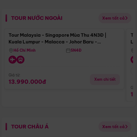
TOUR NƯỚC NGOÀI
Xem tất cả
Điểm nổi bật
Tour Malaysia - Singapore Mùa Thu 4N3Đ |
To
Kuala Lumpur - Malacca - Johor Baru -
Lử
Singapore
Hồ Chí Minh
5N4Đ
Giá từ:
Xem chi tiết
13.990.000đ
Giá
1
TOUR CHÂU Á
Xem tất cả
Điểm nổi bật