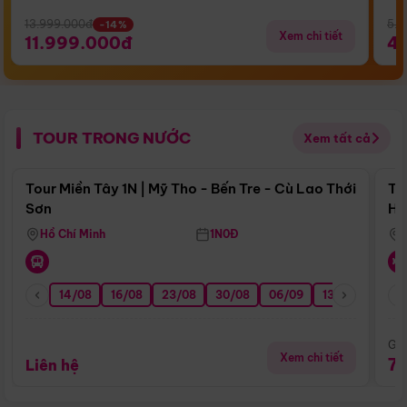
13.999.000đ
5.5
-14%
Xem chi tiết
11.999.000đ
4
TOUR TRONG NƯỚC
Xem tất cả
Điểm nổi bật
Tour Miền Tây 1N | Mỹ Tho - Bến Tre - Cù Lao Thới
To
Sơn
Hu
Hồ Chí Minh
1N0Đ
14/08
16/08
23/08
30/08
06/09
13/09
20/0
Giá
Xem chi tiết
7
Liên hệ