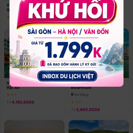
Quoc
Vinpearl Resort & Spa Phu
Phú Quốc
Quoc
★ 5.0
★ 5.0
Vinpearl Resort & Golf Nam
Melia Vinpearl Danang
Hội An
Riverfront
★ 5.0
Đà Nẵng
Từ
4,150,000đ
★ 5.0
Từ
2,400,000đ