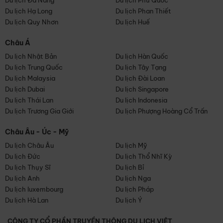
Du lịch Đà Nẵng
Du lịch Phú Quốc
Du lịch Hạ Long
Du lịch Phan Thiết
Du lịch Quy Nhơn
Du lịch Huế
Châu Á
Du lịch Nhật Bản
Du lịch Hàn Quốc
Du lịch Trung Quốc
Du lịch Tây Tạng
Du lịch Malaysia
Du lịch Đài Loan
Du lịch Dubai
Du lịch Singapore
Du lịch Thái Lan
Du lịch Indonesia
Du lịch Trương Gia Giới
Du lịch Phượng Hoàng Cổ Trấn
Châu Âu - Úc - Mỹ
Du lịch Châu Âu
Du lịch Mỹ
Du lịch Đức
Du lịch Thổ Nhĩ Kỳ
Du lịch Thụy Sĩ
Du lịch Bỉ
Du lịch Anh
Du lịch Nga
Du lịch luxembourg
Du lịch Pháp
Du lịch Hà Lan
Du lịch Ý
CÔNG TY CỔ PHẦN TRUYỀN THÔNG DU LỊCH VIỆT