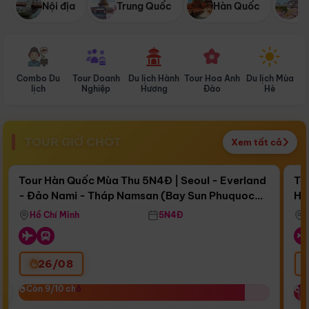
Nội địa
Trung Quốc
Hàn Quốc
N
Combo Du
Tour Doanh
Du lịch Hành
Tour Hoa Anh
Du lịch Mùa
D
lịch
Nghiệp
Hương
Đào
Hè
TOUR GIỜ CHÓT
Xem tất cả
Điểm nổi bật
Còn
17 ngày 00:10:43
Cò
Tour Hàn Quốc Mùa Thu 5N4Đ | Seoul - Everland
To
- Đảo Nami - Tháp Namsan (Bay Sun Phuquoc
Hò
Bay Sun Phuquoc Airways
Tặ
Airways)
Aq
Hồ Chí Minh
5N4Đ
26/08
‹
Còn 9/10 chỗ
Còn 9/10 chỗ
C
C