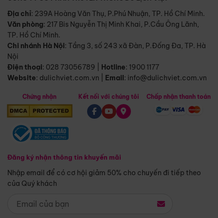
Địa chỉ
: 239A Hoàng Văn Thụ, P.Phú Nhuận, TP. Hồ Chí Minh.
Văn phòng
:
217 Bis Nguyễn Thị Minh Khai, P.Cầu Ông Lãnh,
TP. Hồ Chí Minh.
Chi nhánh Hà Nội
:
Tầng 3, số 243 xã Đàn, P.Đống Đa, TP. Hà
Nội
Điện thoại
:
028 73056789
|
Hotline
:
1900 1177
Website
:
dulichviet.com.vn
|
Email
:
info@dulichviet.com.vn
Chứng nhận
Kết nối với chúng tôi
Chấp nhận thanh toán
Đăng ký nhận thông tin khuyến mãi
Nhập email để có cơ hội giảm 50% cho chuyến đi tiếp theo
của Quý khách