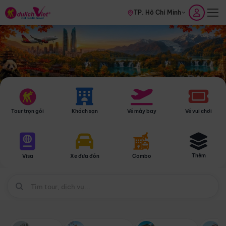
TP. Hồ Chí Minh
Tour trọn gói
Khách sạn
Vé máy bay
Vé vui chơi
Thêm
Visa
Xe đưa đón
Combo