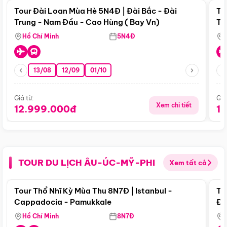
Tour Đài Loan Mùa Hè 5N4Đ | Đài Bắc - Đài
To
Trung - Nam Đầu - Cao Hùng ( Bay Vn)
Tr
Hồ Chí Minh
5N4Đ
13/08
12/09
01/10
Giá từ:
Giá
Xem chi tiết
12.999.000đ
1
TOUR DU LỊCH ÂU-ÚC-MỸ-PHI
Xem tất cả
Điểm nổi bật
Tour Thổ Nhĩ Kỳ Mùa Thu 8N7Đ | Istanbul -
To
Cappadocia - Pamukkale
Đế
Hồ Chí Minh
8N7Đ