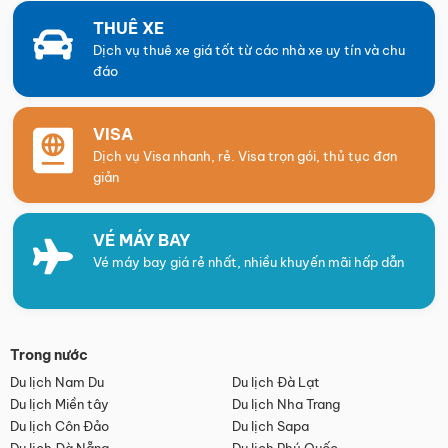
THUÊ XE
Dịch vụ thuê xe giá tốt từ các nhà xe uy tín và chu
đáo
VISA
Dịch vụ Visa nhanh, rẻ. Visa trọn gói, thủ tục đơn
giản
VÉ MÁY BAY
Vé máy bay giá rẻ nhất, nhiều khuyến mãi hấp dẫn
Trong nước
Du lịch Nam Du
Du lịch Đà Lạt
Du lịch Miền tây
Du lịch Nha Trang
Du lịch Côn Đảo
Du lịch Sapa