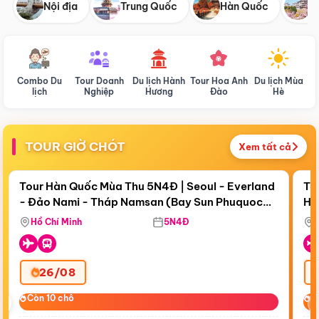
Nội địa
Trung Quốc
Hàn Quốc
N
Combo Du
Tour Doanh
Du lịch Hành
Tour Hoa Anh
Du lịch Mùa
D
lịch
Nghiệp
Hương
Đào
Hè
TOUR GIỜ CHÓT
Xem tất cả
Điểm nổi bật
Còn
18 ngày 04:17:39
Cò
Tour Hàn Quốc Mùa Thu 5N4Đ | Seoul - Everland
To
- Đảo Nami - Tháp Namsan (Bay Sun Phuquoc
Hò
Bay Sun Phuquoc Airways
Tặ
Airways)
Aq
Hồ Chí Minh
5N4Đ
26/08
‹
Còn 10 chỗ
Còn 10 chỗ
C
C