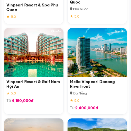
Quoc
Vinpearl Resort & Spa Phu
Phú Quốc
Quoc
★ 5.0
★ 5.0
Vinpearl Resort & Golf Nam
Melia Vinpearl Danang
Hội An
Riverfront
★ 5.0
Đà Nẵng
Từ
4,150,000đ
★ 5.0
Từ
2,400,000đ