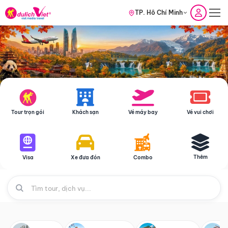
TP. Hồ Chí Minh
Tour trọn gói
Khách sạn
Vé máy bay
Vé vui chơi
Thêm
Visa
Xe đưa đón
Combo