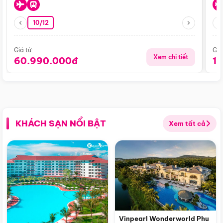
10/12
Giá từ:
Giá
Xem chi tiết
60.990.000đ
1
KHÁCH SẠN NỔI BẬT
Xem tất cả
Vinpearl Wonderworld Phu