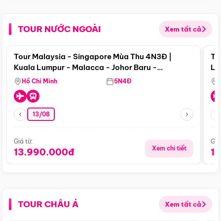
TOUR NƯỚC NGOÀI
Xem tất cả
Điểm nổi bật
Tour Malaysia - Singapore Mùa Thu 4N3Đ |
To
Kuala Lumpur - Malacca - Johor Baru -
Lử
Singapore
Hồ Chí Minh
5N4Đ
13/08
Giá từ:
Giá
Xem chi tiết
13.990.000đ
1
TOUR CHÂU Á
Xem tất cả
Điểm nổi bật