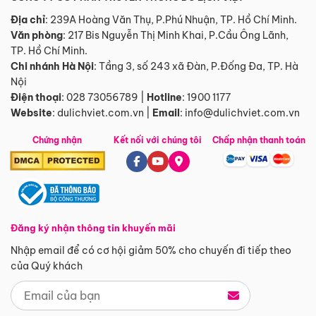
Địa chỉ
: 239A Hoàng Văn Thụ, P.Phú Nhuận, TP. Hồ Chí Minh.
Văn phòng
:
217 Bis Nguyễn Thị Minh Khai, P.Cầu Ông Lãnh,
TP. Hồ Chí Minh.
Chi nhánh Hà Nội
:
Tầng 3, số 243 xã Đàn, P.Đống Đa, TP. Hà
Nội
Điện thoại
:
028 73056789
|
Hotline
:
1900 1177
Website
:
dulichviet.com.vn
|
Email
:
info@dulichviet.com.vn
Chứng nhận
Kết nối với chúng tôi
Chấp nhận thanh toán
Đăng ký nhận thông tin khuyến mãi
Nhập email để có cơ hội giảm 50% cho chuyến đi tiếp theo
của Quý khách