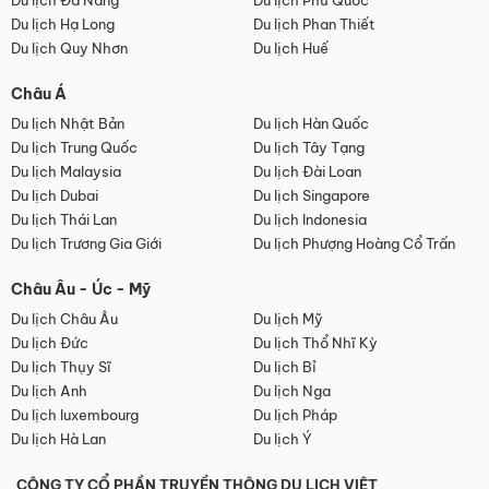
Du lịch Đà Nẵng
Du lịch Phú Quốc
Du lịch Hạ Long
Du lịch Phan Thiết
Du lịch Quy Nhơn
Du lịch Huế
Châu Á
Du lịch Nhật Bản
Du lịch Hàn Quốc
Du lịch Trung Quốc
Du lịch Tây Tạng
Du lịch Malaysia
Du lịch Đài Loan
Du lịch Dubai
Du lịch Singapore
Du lịch Thái Lan
Du lịch Indonesia
Du lịch Trương Gia Giới
Du lịch Phượng Hoàng Cổ Trấn
Châu Âu - Úc - Mỹ
Du lịch Châu Âu
Du lịch Mỹ
Du lịch Đức
Du lịch Thổ Nhĩ Kỳ
Du lịch Thụy Sĩ
Du lịch Bỉ
Du lịch Anh
Du lịch Nga
Du lịch luxembourg
Du lịch Pháp
Du lịch Hà Lan
Du lịch Ý
CÔNG TY CỔ PHẦN TRUYỀN THÔNG DU LỊCH VIỆT