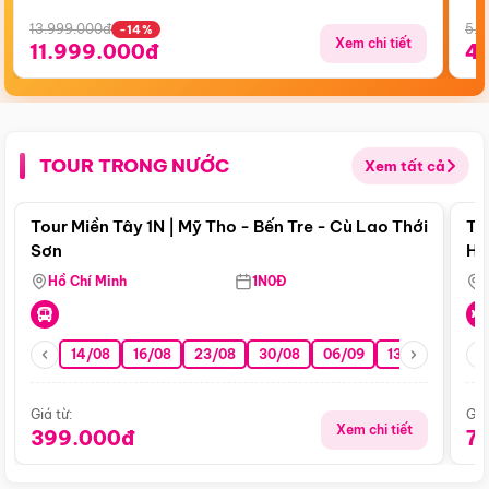
13.999.000đ
5.5
-14%
Xem chi tiết
11.999.000đ
4
TOUR TRONG NƯỚC
Xem tất cả
Điểm nổi bật
Tour Miền Tây 1N | Mỹ Tho - Bến Tre - Cù Lao Thới
To
Sơn
Hu
Hồ Chí Minh
1N0Đ
14/08
16/08
23/08
30/08
06/09
13/09
20/0
Giá từ:
Giá
Xem chi tiết
399.000đ
7