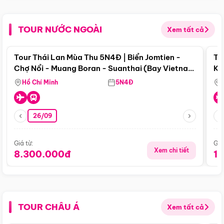
TOUR NƯỚC NGOÀI
Xem tất cả
Điểm nổi bật
Tour Thái Lan Mùa Thu 5N4Đ | Biển Jomtien -
To
Chợ Nổi - Muang Boran - Suanthai (Bay Vietnam
Ku
Airlines)
Si
Hồ Chí Minh
5N4Đ
26/09
Giá từ:
Giá
Xem chi tiết
8.300.000đ
1
TOUR CHÂU Á
Xem tất cả
Điểm nổi bật