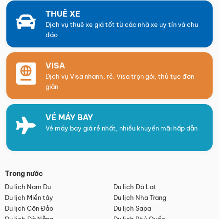
THUÊ XE
Dịch vụ thuê xe giá tốt từ các nhà xe uy tín và chu
đáo
VISA
Dịch vụ Visa nhanh, rẻ. Visa trọn gói, thủ tục đơn
giản
VÉ MÁY BAY
Vé máy bay giá rẻ nhất, nhiều khuyến mãi hấp dẫn
Trong nước
Du lịch Nam Du
Du lịch Đà Lạt
Du lịch Miền tây
Du lịch Nha Trang
Du lịch Côn Đảo
Du lịch Sapa