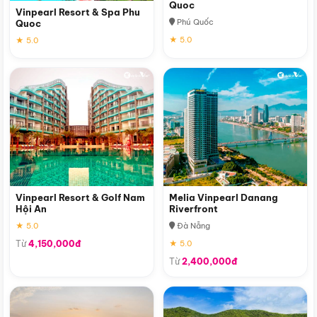
Quoc
Vinpearl Resort & Spa Phu
Phú Quốc
Quoc
★ 5.0
★ 5.0
Vinpearl Resort & Golf Nam
Melia Vinpearl Danang
Hội An
Riverfront
★ 5.0
Đà Nẵng
Từ
4,150,000đ
★ 5.0
Từ
2,400,000đ