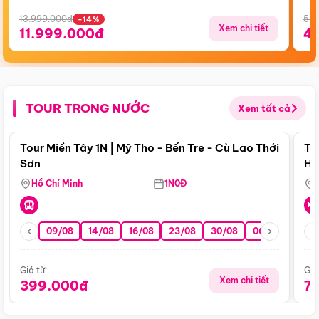
13.999.000đ
5.5
-14%
Xem chi tiết
11.999.000đ
4
TOUR TRONG NƯỚC
Xem tất cả
Điểm nổi bật
Tour Miền Tây 1N | Mỹ Tho - Bến Tre - Cù Lao Thới
To
Sơn
Hu
Hồ Chí Minh
1N0Đ
09/08
14/08
16/08
23/08
30/08
06/09
13/0
Giá từ:
Giá
Xem chi tiết
399.000đ
7