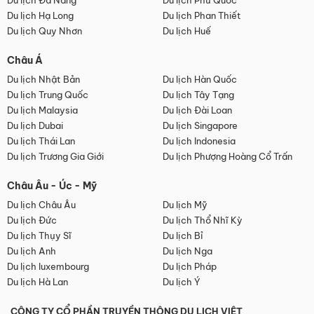
Du lịch Đà Nẵng
Du lịch Phú Quốc
Du lịch Hạ Long
Du lịch Phan Thiết
Du lịch Quy Nhơn
Du lịch Huế
Châu Á
Du lịch Nhật Bản
Du lịch Hàn Quốc
Du lịch Trung Quốc
Du lịch Tây Tạng
Du lịch Malaysia
Du lịch Đài Loan
Du lịch Dubai
Du lịch Singapore
Du lịch Thái Lan
Du lịch Indonesia
Du lịch Trương Gia Giới
Du lịch Phượng Hoàng Cổ Trấn
Châu Âu - Úc - Mỹ
Du lịch Châu Âu
Du lịch Mỹ
Du lịch Đức
Du lịch Thổ Nhĩ Kỳ
Du lịch Thụy Sĩ
Du lịch Bỉ
Du lịch Anh
Du lịch Nga
Du lịch luxembourg
Du lịch Pháp
Du lịch Hà Lan
Du lịch Ý
CÔNG TY CỔ PHẦN TRUYỀN THÔNG DU LỊCH VIỆT