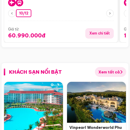
10/12
Giá từ:
Giá
Xem chi tiết
60.990.000đ
1
KHÁCH SẠN NỔI BẬT
Xem tất cả
Vinpearl Wonderworld Phu