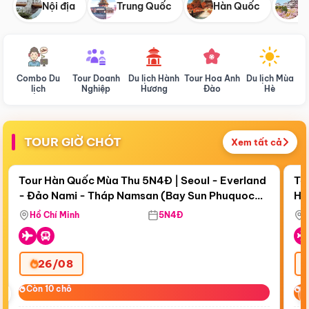
Nội địa
Trung Quốc
Hàn Quốc
N
Combo Du
Tour Doanh
Du lịch Hành
Tour Hoa Anh
Du lịch Mùa
D
lịch
Nghiệp
Hương
Đào
Hè
TOUR GIỜ CHÓT
Xem tất cả
Điểm nổi bật
Còn
18 ngày 16:35:10
Cò
Tour Hàn Quốc Mùa Thu 5N4Đ | Seoul - Everland
To
- Đảo Nami - Tháp Namsan (Bay Sun Phuquoc
Hò
Bay Sun Phuquoc Airways
Tặ
Airways)
Aq
Hồ Chí Minh
5N4Đ
26/08
‹
Còn 10 chỗ
Còn 10 chỗ
C
C