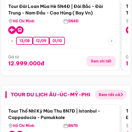
Tour Đài Loan Mùa Hè 5N4Đ | Đài Bắc - Đài
To
Trung - Nam Đầu - Cao Hùng ( Bay Vn)
Tr
Hồ Chí Minh
5N4Đ
13/08
12/09
01/10
Giá từ:
Giá
Xem chi tiết
12.999.000đ
1
TOUR DU LỊCH ÂU-ÚC-MỸ-PHI
Xem tất cả
Điểm nổi bật
Tour Thổ Nhĩ Kỳ Mùa Thu 8N7Đ | Istanbul -
To
Cappadocia - Pamukkale
Đế
Hồ Chí Minh
8N7Đ