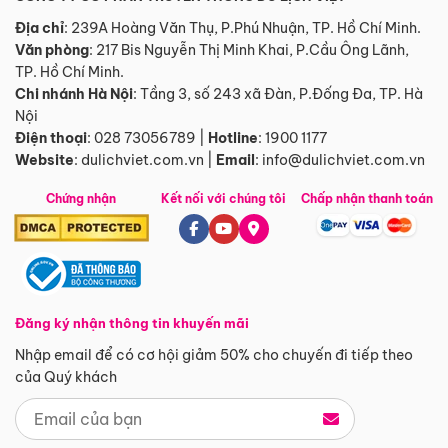
Địa chỉ
: 239A Hoàng Văn Thụ, P.Phú Nhuận, TP. Hồ Chí Minh.
Văn phòng
:
217 Bis Nguyễn Thị Minh Khai, P.Cầu Ông Lãnh,
TP. Hồ Chí Minh.
Chi nhánh Hà Nội
:
Tầng 3, số 243 xã Đàn, P.Đống Đa, TP. Hà
Nội
Điện thoại
:
028 73056789
|
Hotline
:
1900 1177
Website
:
dulichviet.com.vn
|
Email
:
info@dulichviet.com.vn
Chứng nhận
Kết nối với chúng tôi
Chấp nhận thanh toán
Đăng ký nhận thông tin khuyến mãi
Nhập email để có cơ hội giảm 50% cho chuyến đi tiếp theo
của Quý khách