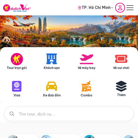
TP. Hồ Chí Minh
Tour trọn gói
Khách sạn
Vé máy bay
Vé vui chơi
Thêm
Visa
Xe đưa đón
Combo