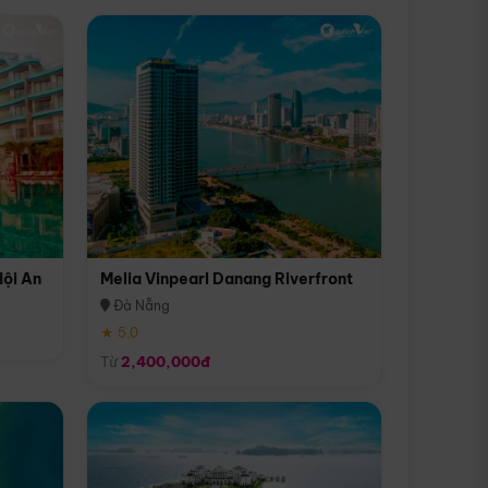
Hội An
Melia Vinpearl Danang Riverfront
Đà Nẵng
★ 5.0
Từ
2,400,000đ