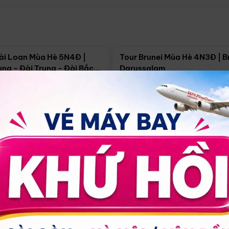
Điểm nổi bật
Điểm nổi
ài Loan Mùa Hè 5N4Đ |
Tour Brunei Mùa Hè 4N3Đ | B
ng - Đài Trung - Đài Bắc
Darussalam
j)
í Minh
5N4Đ
Hồ Chí Minh
4N3Đ
4/09
18/09
30/08
17/09
24/09
Giá từ:
Xem chi tiết
Xem chi 
90.000đ
14.499.000đ