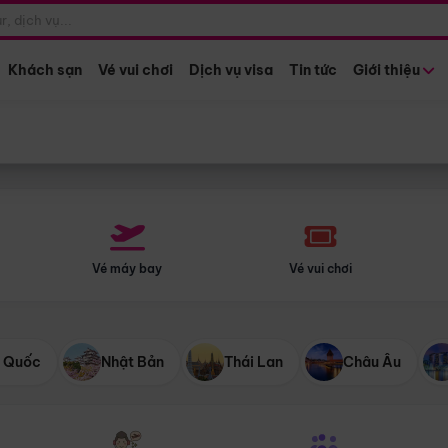
Điểm khởi hành
Tháng khở
Hồ Chí Minh
Bất kỳ 
Khách sạn
Vé vui chơi
Dịch vụ visa
Tin tức
Giới thiệu
Vé máy bay
Vé vui chơi
 Quốc
Nhật Bản
Thái Lan
Châu Âu