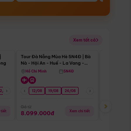
Xem tất cả
 bật
Điểm nổi bật
|
Tour Đà Nẵng Mùa Hè 5N4Đ | Bà
Tour Đà Nẵn
ong
Nà - Hội An - Huế - La Vang -
Nà - Hội An
Động Thiên Đường
Nha
Hồ Chí Minh
5N4Đ
Hồ Chí Minh
2/08
26/08
05/09
12/08
19/08
09/09
26/08
12/09
13/08
›
Giá từ:
Giá từ:
tiết
Xem chi tiết
8.099.000đ
6.899.00