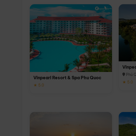
Vinpe
Phú 
Vinpearl Resort & Spa Phu Quoc
★ 5.0
★ 5.0