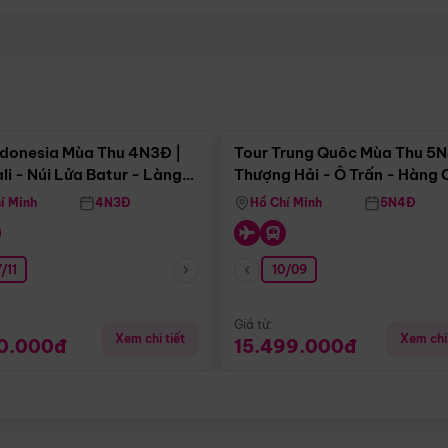
Điểm nổi bật
Điểm nổi
ndonesia Mùa Thu 4N3Đ |
Tour Trung Quôc Mùa Thu 5N
li - Núi Lửa Batur - Làng
Thượng Hải - Ô Trấn - Hàng
puran
(Tour Không Shopping)
í Minh
4N3Đ
Hồ Chí Minh
5N4Đ
/11
10/09
Giá từ:
Xem chi tiết
Xem chi 
90.000đ
15.499.000đ