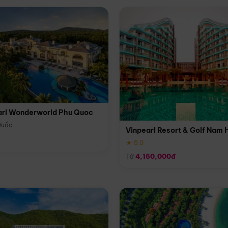
arl Wonderworld Phu Quoc
Quốc
Vinpearl Resort & Golf Nam 
★ 5.0
Từ
4,150,000đ