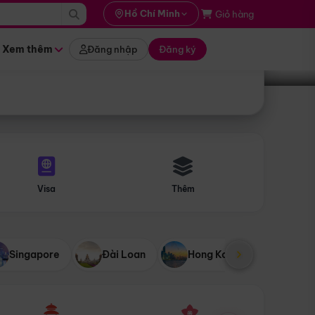
i hành
Hồ Chí Minh
Giỏ hàng
Tìm tour
tháng nào
Xem thêm
Đăng nhập
Đăng ký
Visa
Thêm
Singapore
Đài Loan
Hong Kong
Mỹ