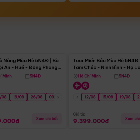
Điểm nổi bật
Điểm nổi
à Nẵng Mùa Hè 5N4Đ | Bà
Tour Miền Bắc Mùa Hè 5N4Đ 
ội An - Huế - Động Phong
Tam Chúc - Ninh Bình - Hạ L
í Minh
5N4Đ
Hồ Chí Minh
5N4Đ
/08
3/09
19/08
20/09
26/08
27/09
09/09
16/09
12/08
23/09
15/08
30/09
19/08
07/10
2
Giá từ:
Xem chi tiết
Xem chi 
9.000đ
9.399.000đ