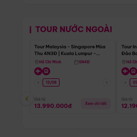
TOUR NƯỚC NGOÀI
Điểm nổi bật
Tour Malaysia - Singapore Mùa
Tour I
Thu 4N3Đ | Kuala Lumpur -
Đảo Ba
Malacca - Johor Baru -
Pengli
Hồ Chí Minh
5N4Đ
Hồ Ch
Singapore
13/08
07
‹
Giá từ:
Giá từ:
Xem chi tiết
13.990.000đ
12.1