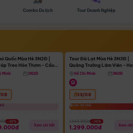
Tour Doanh Nghiệp
Du lịch Hành Hương
Điểm nổi bật
Điểm nổi
ngày 13:21:35
Còn
04 ngày 13:21:35
hú Quốc Mùa Hè 3N2Đ |
Tour Đà Lạt Mùa Hè 3N3Đ |
áp Treo Hòn Thơm - Cầu
Quảng Trường Lâm Viên - H
áp Treo Hòn Thơm
Công Viên Nước Aquatopia
Hill - Puppy Farm
í Minh
3N2Đ
Hồ Chí Minh
3N3Đ
/08
13/08
chỗ
chỗ
Còn 10 chỗ
Còn 10 chỗ
00đ
1.444.000đ
-10%
-10%
Xem chi tiết
Xem chi 
9.000đ
1.299.000đ