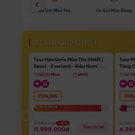
ùa Thu
Du lịch Mùa Đông
Combo Du lịch
TOUR GIỜ CHÓT
Điểm nổi bật
Còn
17 ngày 13:21:35
Còn
05 
Tour Hàn Quốc Mùa Thu 5N4Đ |
Tour P
Seoul - Everland - Đảo Nami -
Tặng C
Bay Sun Phuquoc Airways
Tặng C
Tháp Namsan (Bay Sun Phuquoc
Hôn - 
Hồ Chí Minh
5N4Đ
Hồ Ch
Airways)
26/08
14
Còn 9/10 chỗ
Còn 9/10 chỗ
Còn 1 
Còn 1 
‹
13.999.000đ
5.555.0
-14%
Xem chi tiết
11.999.000đ
4.99