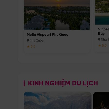
Vinpea
Bay
Melia Vinpearl Phu Quoc
Nha T
Phú Quốc
★ 5.0
★ 5.0
KINH NGHIỆM DU LỊCH