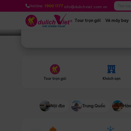
Bạn muốn đi đâu?
*
Hotline:
1900 1177
info@dulichviet.com.vn
Tour trọn gói
Vé máy bay
Tour trọn gói
Khách sạn
Nội địa
Trung Quốc
Hàn