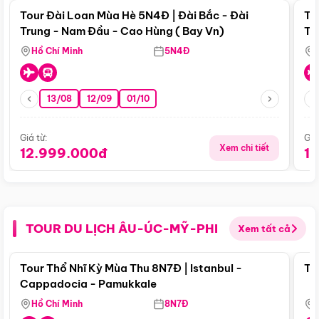
Tour Đài Loan Mùa Hè 5N4Đ | Đài Bắc - Đài
To
Trung - Nam Đầu - Cao Hùng ( Bay Vn)
Tr
Hồ Chí Minh
5N4Đ
13/08
12/09
01/10
Giá từ:
Giá
Xem chi tiết
12.999.000đ
1
TOUR DU LỊCH ÂU-ÚC-MỸ-PHI
Xem tất cả
Điểm nổi bật
Tour Thổ Nhĩ Kỳ Mùa Thu 8N7Đ | Istanbul -
To
Cappadocia - Pamukkale
Hồ Chí Minh
8N7Đ