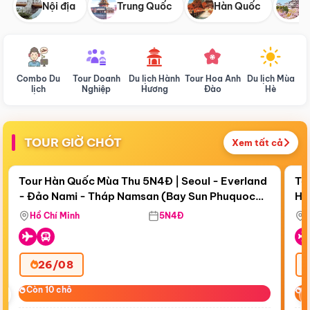
Nội địa
Trung Quốc
Hàn Quốc
N
Combo Du
Tour Doanh
Du lịch Hành
Tour Hoa Anh
Du lịch Mùa
D
lịch
Nghiệp
Hương
Đào
Hè
TOUR GIỜ CHÓT
Xem tất cả
Điểm nổi bật
Còn
18 ngày 22:28:47
Cò
Tour Hàn Quốc Mùa Thu 5N4Đ | Seoul - Everland
To
- Đảo Nami - Tháp Namsan (Bay Sun Phuquoc
Hò
Tặ
Airways)
Aq
Hồ Chí Minh
5N4Đ
26/08
‹
Còn 10 chỗ
Còn 10 chỗ
C
C