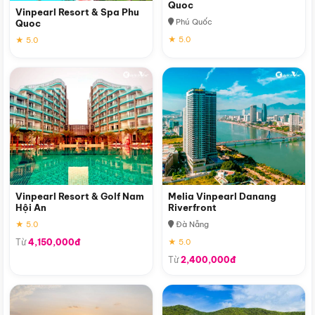
Quoc
Vinpearl Resort & Spa Phu
Phú Quốc
Quoc
★ 5.0
★ 5.0
Vinpearl Resort & Golf Nam
Melia Vinpearl Danang
Hội An
Riverfront
★ 5.0
Đà Nẵng
Từ
4,150,000đ
★ 5.0
Từ
2,400,000đ