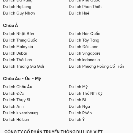
Du lịch Đà Nẵng
Du lịch Phú Quốc
Du lịch Hạ Long
Du lịch Phan Thiết
Du lịch Quy Nhơn
Du lịch Huế
Châu Á
Du lịch Nhật Bản
Du lịch Hàn Quốc
Du lịch Trung Quốc
Du lịch Tây Tạng
Du lịch Malaysia
Du lịch Đài Loan
Du lịch Dubai
Du lịch Singapore
Du lịch Thái Lan
Du lịch Indonesia
Du lịch Trương Gia Giới
Du lịch Phượng Hoàng Cổ Trấn
Châu Âu - Úc - Mỹ
Du lịch Châu Âu
Du lịch Mỹ
Du lịch Đức
Du lịch Thổ Nhĩ Kỳ
Du lịch Thụy Sĩ
Du lịch Bỉ
Du lịch Anh
Du lịch Nga
Du lịch luxembourg
Du lịch Pháp
Du lịch Hà Lan
Du lịch Ý
CÔNG TY CỔ PHẦN TRUYỀN THÔNG DU LỊCH VIỆT