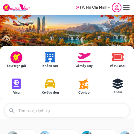
TP. Hồ Chí Minh
Tour trọn gói
Khách sạn
Vé máy bay
Vé vui chơi
Thêm
Visa
Xe đưa đón
Combo