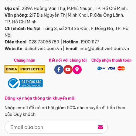
Địa chỉ
: 239A Hoàng Văn Thụ, P.Phú Nhuận, TP. Hồ Chí Minh.
Văn phòng
:
217 Bis Nguyễn Thị Minh Khai, P.Cầu Ông Lãnh,
TP. Hồ Chí Minh.
Chi nhánh Hà Nội
:
Tầng 3, số 243 xã Đàn, P.Đống Đa, TP. Hà
Nội
Điện thoại
:
028 73056789
|
Hotline
:
1900 1177
Website
:
dulichviet.com.vn
|
Email
:
info@dulichviet.com.vn
Chứng nhận
Kết nối với chúng tôi
Chấp nhận thanh toán
Đăng ký nhận thông tin khuyến mãi
Nhập email để có cơ hội giảm 50% cho chuyến đi tiếp theo
của Quý khách