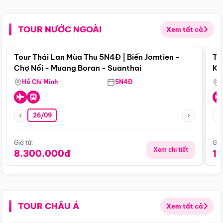
TOUR NƯỚC NGOÀI
Xem tất cả
Điểm nổi bật
Tour Thái Lan Mùa Thu 5N4Đ | Biển Jomtien -
To
Chợ Nổi - Muang Boran - Suanthai
Ku
Si
Hồ Chí Minh
5N4Đ
26/09
Giá từ:
Giá
Xem chi tiết
8.300.000đ
1
TOUR CHÂU Á
Xem tất cả
Điểm nổi bật