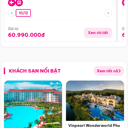
10/12
Giá từ:
Giá
Xem chi tiết
60.990.000đ
6
KHÁCH SẠN NỔI BẬT
Xem tất cả
Vinpearl Wonderworld Phu