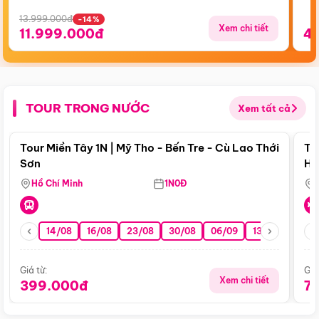
13.999.000đ
-14%
Xem chi tiết
11.999.000đ
4
TOUR TRONG NƯỚC
Xem tất cả
Điểm nổi bật
Tour Miền Tây 1N | Mỹ Tho - Bến Tre - Cù Lao Thới
To
Sơn
Hu
Hồ Chí Minh
1N0Đ
14/08
16/08
23/08
30/08
06/09
13/09
20/0
Giá từ:
Giá
Xem chi tiết
399.000đ
7