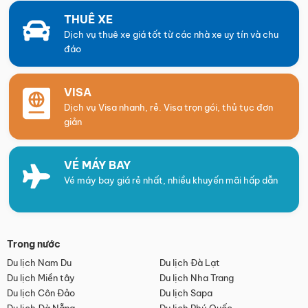
THUÊ XE
Dịch vụ thuê xe giá tốt từ các nhà xe uy tín và chu
đáo
VISA
Dịch vụ Visa nhanh, rẻ. Visa trọn gói, thủ tục đơn
giản
VÉ MÁY BAY
Vé máy bay giá rẻ nhất, nhiều khuyến mãi hấp dẫn
Trong nước
Du lịch Nam Du
Du lịch Đà Lạt
Du lịch Miền tây
Du lịch Nha Trang
Du lịch Côn Đảo
Du lịch Sapa