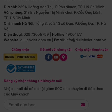
Địa chỉ
: 239A Hoàng Văn Thụ, P.Phú Nhuận, TP. Hồ Chí Minh.
Văn phòng
:
217 Bis Nguyễn Thị Minh Khai, P.Cầu Ông Lãnh,
TP. Hồ Chí Minh.
Chi nhánh Hà Nội
:
Tầng 3, số 243 xã Đàn, P.Đống Đa, TP. Hà
Nội
Điện thoại
:
028 73056789
|
Hotline
:
1900 1177
Website
:
dulichviet.com.vn
|
Email
:
info@dulichviet.com.vn
Chứng nhận
Kết nối với chúng tôi
Chấp nhận thanh toán
Đăng ký nhận thông tin khuyến mãi
Nhập email để có cơ hội giảm 50% cho chuyến đi tiếp theo
của Quý khách