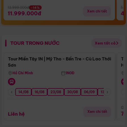
13.999.000đ
5.5
-14%
Xem chi tiết
11.999.000đ
4
TOUR TRONG NƯỚC
Xem tất cả
Điểm nổi bật
Tour Miền Tây 1N | Mỹ Tho - Bến Tre - Cù Lao Thới
To
Sơn
Hu
Hồ Chí Minh
1N0Đ
14/08
16/08
23/08
30/08
06/09
13/09
20/0
Giá
Xem chi tiết
7
Liên hệ