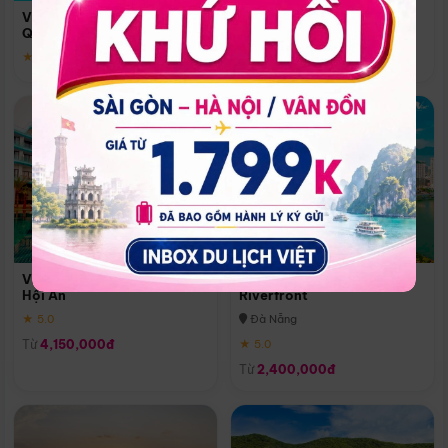
Quoc
Vinpearl Resort & Spa Phu
Phú Quốc
Quoc
★ 5.0
★ 5.0
Vinpearl Resort & Golf Nam
Melia Vinpearl Danang
Hội An
Riverfront
★ 5.0
Đà Nẵng
Từ
4,150,000đ
★ 5.0
Từ
2,400,000đ