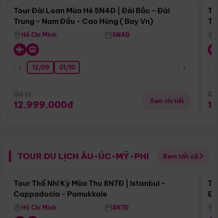
Tour Đài Loan Mùa Hè 5N4Đ | Đài Bắc - Đài
To
Trung - Nam Đầu - Cao Hùng ( Bay Vn)
Tr
Hồ Chí Minh
5N4Đ
12/09
01/10
Giá từ:
Giá
Xem chi tiết
12.999.000đ
1
TOUR DU LỊCH ÂU-ÚC-MỸ-PHI
Xem tất cả
Điểm nổi bật
Tour Thổ Nhĩ Kỳ Mùa Thu 8N7Đ | Istanbul -
To
Cappadocia - Pamukkale
Đế
Hồ Chí Minh
8N7Đ