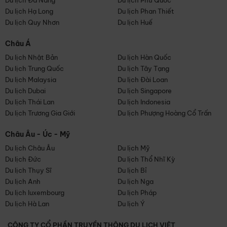
Du lịch Đà Nẵng
Du lịch Phú Quốc
Du lịch Hạ Long
Du lịch Phan Thiết
Du lịch Quy Nhơn
Du lịch Huế
Châu Á
Du lịch Nhật Bản
Du lịch Hàn Quốc
Du lịch Trung Quốc
Du lịch Tây Tạng
Du lịch Malaysia
Du lịch Đài Loan
Du lịch Dubai
Du lịch Singapore
Du lịch Thái Lan
Du lịch Indonesia
Du lịch Trương Gia Giới
Du lịch Phượng Hoàng Cổ Trấn
Châu Âu - Úc - Mỹ
Du lịch Châu Âu
Du lịch Mỹ
Du lịch Đức
Du lịch Thổ Nhĩ Kỳ
Du lịch Thụy Sĩ
Du lịch Bỉ
Du lịch Anh
Du lịch Nga
Du lịch luxembourg
Du lịch Pháp
Du lịch Hà Lan
Du lịch Ý
CÔNG TY CỔ PHẦN TRUYỀN THÔNG DU LỊCH VIỆT