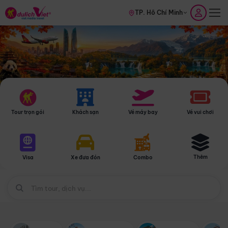
TP. Hồ Chí Minh
Tour trọn gói
Khách sạn
Vé máy bay
Vé vui chơi
Thêm
Visa
Xe đưa đón
Combo