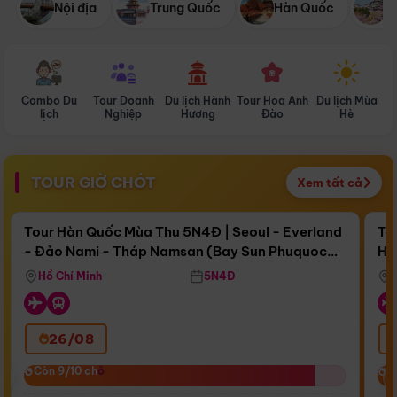
Nội địa
Trung Quốc
Hàn Quốc
N
Combo Du
Tour Doanh
Du lịch Hành
Tour Hoa Anh
Du lịch Mùa
D
lịch
Nghiệp
Hương
Đào
Hè
TOUR GIỜ CHÓT
Xem tất cả
Điểm nổi bật
Còn
16 ngày 19:48:46
Cò
Tour Hàn Quốc Mùa Thu 5N4Đ | Seoul - Everland
To
- Đảo Nami - Tháp Namsan (Bay Sun Phuquoc
Hò
Bay Sun Phuquoc Airways
Tặ
Airways)
Aq
Hồ Chí Minh
5N4Đ
26/08
‹
Còn 9/10 chỗ
Còn 9/10 chỗ
C
C