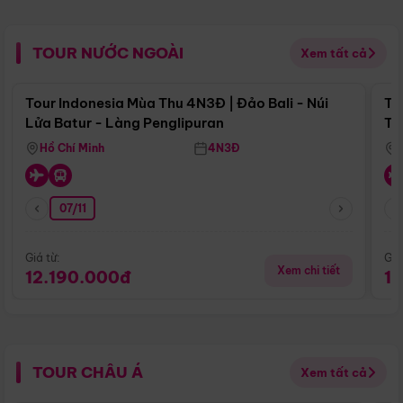
TOUR NƯỚC NGOÀI
Xem tất cả
Điểm nổi bật
Tour Indonesia Mùa Thu 4N3Đ | Đảo Bali - Núi
To
Lửa Batur - Làng Penglipuran
Tr
Hồ Chí Minh
4N3Đ
07/11
Giá từ:
Giá
Xem chi tiết
12.190.000đ
1
TOUR CHÂU Á
Xem tất cả
Điểm nổi bật