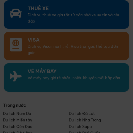
THUÊ XE
Dịch vụ thuê xe giá tốt từ các nhà xe uy tín và chu
đáo
VISA
Dịch vụ Visa nhanh, rẻ. Visa trọn gói, thủ tục đơn
giản
VÉ MÁY BAY
Vé máy bay giá rẻ nhất, nhiều khuyến mãi hấp dẫn
Trong nước
Du lịch Nam Du
Du lịch Đà Lạt
Du lịch Miền tây
Du lịch Nha Trang
Du lịch Côn Đảo
Du lịch Sapa