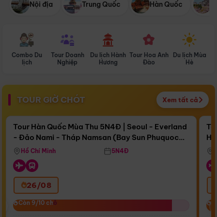
Nội địa
Trung Quốc
Hàn Quốc
N
Combo Du
Tour Doanh
Du lịch Hành
Tour Hoa Anh
Du lịch Mùa
D
lịch
Nghiệp
Hương
Đào
Hè
TOUR GIỜ CHÓT
Xem tất cả
Điểm nổi bật
Còn
16 ngày 18:15:23
Cò
Tour Hàn Quốc Mùa Thu 5N4Đ | Seoul - Everland
To
- Đảo Nami - Tháp Namsan (Bay Sun Phuquoc
Hò
Bay Sun Phuquoc Airways
Tặ
Airways)
Aq
Hồ Chí Minh
5N4Đ
26/08
‹
Còn 9/10 chỗ
Còn 9/10 chỗ
C
C