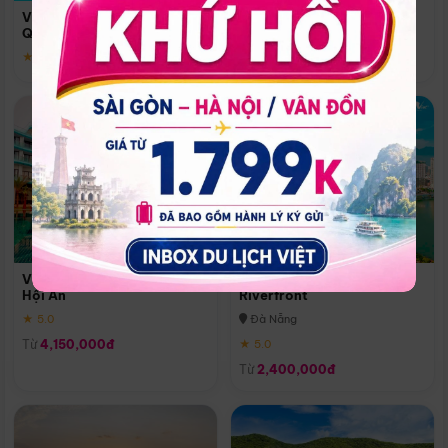
Quoc
Vinpearl Resort & Spa Phu
Phú Quốc
Quoc
★ 5.0
★ 5.0
Vinpearl Resort & Golf Nam
Melia Vinpearl Danang
Hội An
Riverfront
★ 5.0
Đà Nẵng
Từ
4,150,000đ
★ 5.0
Từ
2,400,000đ