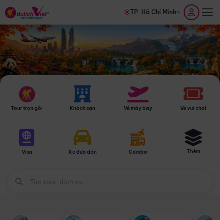
TP. Hồ Chí Minh
Tour trọn gói
Khách sạn
Vé máy bay
Vé vui chơi
Thêm
Visa
Xe đưa đón
Combo