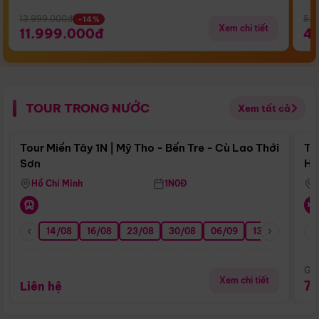
13.999.000đ
5.5
-14%
Xem chi tiết
11.999.000đ
4
TOUR TRONG NƯỚC
Xem tất cả
Điểm nổi bật
Tour Miền Tây 1N | Mỹ Tho - Bến Tre - Cù Lao Thới
To
Sơn
Hu
Hồ Chí Minh
1N0Đ
14/08
16/08
23/08
30/08
06/09
13/09
20/0
Giá
Xem chi tiết
7
Liên hệ