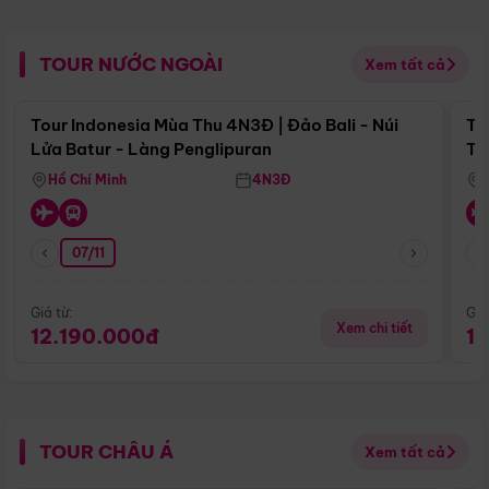
TOUR NƯỚC NGOÀI
Xem tất cả
Điểm nổi bật
Tour Indonesia Mùa Thu 4N3Đ | Đảo Bali - Núi
To
Lửa Batur - Làng Penglipuran
Tr
Hồ Chí Minh
4N3Đ
07/11
Giá từ:
Giá
Xem chi tiết
12.190.000đ
1
TOUR CHÂU Á
Xem tất cả
Điểm nổi bật