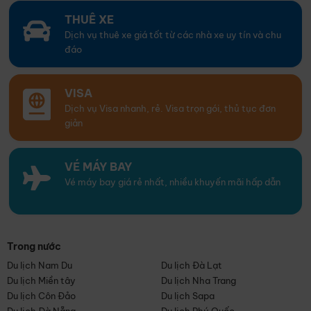
THUÊ XE
Dịch vụ thuê xe giá tốt từ các nhà xe uy tín và chu
đáo
VISA
Dịch vụ Visa nhanh, rẻ. Visa trọn gói, thủ tục đơn
giản
VÉ MÁY BAY
Vé máy bay giá rẻ nhất, nhiều khuyến mãi hấp dẫn
Trong nước
Du lịch Nam Du
Du lịch Đà Lạt
Du lịch Miền tây
Du lịch Nha Trang
Du lịch Côn Đảo
Du lịch Sapa