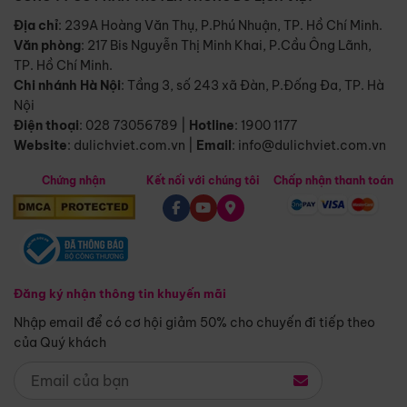
Địa chỉ
: 239A Hoàng Văn Thụ, P.Phú Nhuận, TP. Hồ Chí Minh.
Văn phòng
:
217 Bis Nguyễn Thị Minh Khai, P.Cầu Ông Lãnh,
TP. Hồ Chí Minh.
Chi nhánh Hà Nội
:
Tầng 3, số 243 xã Đàn, P.Đống Đa, TP. Hà
Nội
Điện thoại
:
028 73056789
|
Hotline
:
1900 1177
Website
:
dulichviet.com.vn
|
Email
:
info@dulichviet.com.vn
Chứng nhận
Kết nối với chúng tôi
Chấp nhận thanh toán
Đăng ký nhận thông tin khuyến mãi
Nhập email để có cơ hội giảm 50% cho chuyến đi tiếp theo
của Quý khách