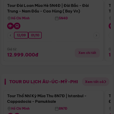
Tour Đài Loan Mùa Hè 5N4Đ | Đài Bắc - Đài
To
Trung - Nam Đầu - Cao Hùng ( Bay Vn)
Tr
Hồ Chí Minh
5N4Đ
12/09
01/10
Giá từ:
Giá
Xem chi tiết
12.999.000đ
1
TOUR DU LỊCH ÂU-ÚC-MỸ-PHI
Xem tất cả
Điểm nổi bật
Tour Thổ Nhĩ Kỳ Mùa Thu 8N7Đ | Istanbul -
To
Cappadocia - Pamukkale
Đế
Hồ Chí Minh
8N7Đ