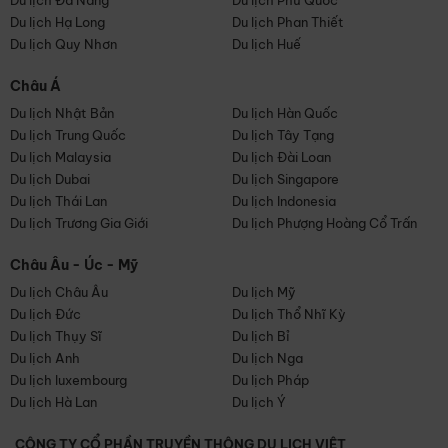
Du lịch Đà Nẵng
Du lịch Phú Quốc
Du lịch Hạ Long
Du lịch Phan Thiết
Du lịch Quy Nhơn
Du lịch Huế
Châu Á
Du lịch Nhật Bản
Du lịch Hàn Quốc
Du lịch Trung Quốc
Du lịch Tây Tạng
Du lịch Malaysia
Du lịch Đài Loan
Du lịch Dubai
Du lịch Singapore
Du lịch Thái Lan
Du lịch Indonesia
Du lịch Trương Gia Giới
Du lịch Phượng Hoàng Cổ Trấn
Châu Âu - Úc - Mỹ
Du lịch Châu Âu
Du lịch Mỹ
Du lịch Đức
Du lịch Thổ Nhĩ Kỳ
Du lịch Thụy Sĩ
Du lịch Bỉ
Du lịch Anh
Du lịch Nga
Du lịch luxembourg
Du lịch Pháp
Du lịch Hà Lan
Du lịch Ý
CÔNG TY CỔ PHẦN TRUYỀN THÔNG DU LỊCH VIỆT