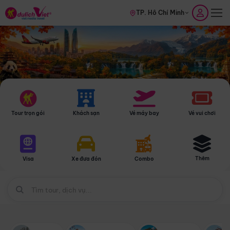
TP. Hồ Chí Minh
Tour trọn gói
Khách sạn
Vé máy bay
Vé vui chơi
Thêm
Visa
Xe đưa đón
Combo