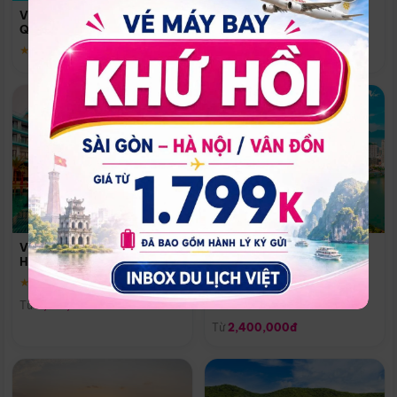
Quoc
Vinpearl Resort & Spa Phu
Phú Quốc
Quoc
★ 5.0
★ 5.0
Vinpearl Resort & Golf Nam
Melia Vinpearl Danang
Hội An
Riverfront
★ 5.0
Đà Nẵng
Từ
4,150,000đ
★ 5.0
Từ
2,400,000đ