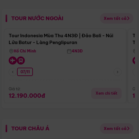
TOUR NƯỚC NGOÀI
Xem tất cả
Điểm nổi bật
Tour Indonesia Mùa Thu 4N3Đ | Đảo Bali - Núi
To
Lửa Batur - Làng Penglipuran
Tr
Hồ Chí Minh
4N3Đ
07/11
Giá từ:
Giá
Xem chi tiết
12.190.000đ
1
TOUR CHÂU Á
Xem tất cả
Điểm nổi bật