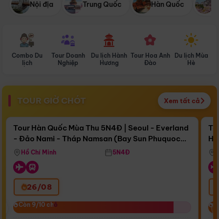
Nội địa
Trung Quốc
Hàn Quốc
N
Combo Du
Tour Doanh
Du lịch Hành
Tour Hoa Anh
Du lịch Mùa
D
lịch
Nghiệp
Hương
Đào
Hè
TOUR GIỜ CHÓT
Xem tất cả
Điểm nổi bật
Còn
15 ngày 19:54:51
Cò
Tour Hàn Quốc Mùa Thu 5N4Đ | Seoul - Everland
To
- Đảo Nami - Tháp Namsan (Bay Sun Phuquoc
Hò
Bay Sun Phuquoc Airways
Tặ
Airways)
Aq
Hồ Chí Minh
5N4Đ
26/08
‹
Còn 9/10 chỗ
Còn 9/10 chỗ
C
C