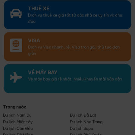
THUÊ XE
Dịch vụ thuê xe giá tốt từ các nhà xe uy tín và chu
đáo
VISA
Dịch vụ Visa nhanh, rẻ. Visa trọn gói, thủ tục đơn
giản
VÉ MÁY BAY
Vé máy bay giá rẻ nhất, nhiều khuyến mãi hấp dẫn
Trong nước
Du lịch Nam Du
Du lịch Đà Lạt
Du lịch Miền tây
Du lịch Nha Trang
Du lịch Côn Đảo
Du lịch Sapa