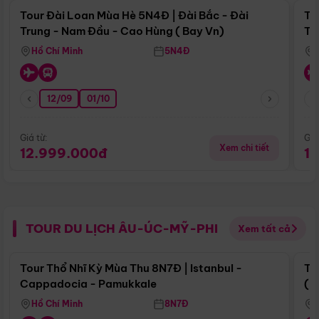
Tour Đài Loan Mùa Hè 5N4Đ | Đài Bắc - Đài
To
Trung - Nam Đầu - Cao Hùng ( Bay Vn)
Tr
Hồ Chí Minh
5N4Đ
12/09
01/10
Giá từ:
Giá
Xem chi tiết
12.999.000đ
1
TOUR DU LỊCH ÂU-ÚC-MỸ-PHI
Xem tất cả
Điểm nổi bật
Tour Thổ Nhĩ Kỳ Mùa Thu 8N7Đ | Istanbul -
To
Cappadocia - Pamukkale
(B
Hồ Chí Minh
8N7Đ