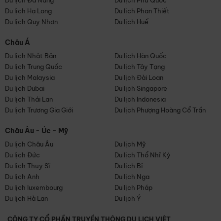
Du lịch Đà Nẵng
Du lịch Phú Quốc
Du lịch Hạ Long
Du lịch Phan Thiết
Du lịch Quy Nhơn
Du lịch Huế
Châu Á
Du lịch Nhật Bản
Du lịch Hàn Quốc
Du lịch Trung Quốc
Du lịch Tây Tạng
Du lịch Malaysia
Du lịch Đài Loan
Du lịch Dubai
Du lịch Singapore
Du lịch Thái Lan
Du lịch Indonesia
Du lịch Trương Gia Giới
Du lịch Phượng Hoàng Cổ Trấn
Châu Âu - Úc - Mỹ
Du lịch Châu Âu
Du lịch Mỹ
Du lịch Đức
Du lịch Thổ Nhĩ Kỳ
Du lịch Thụy Sĩ
Du lịch Bỉ
Du lịch Anh
Du lịch Nga
Du lịch luxembourg
Du lịch Pháp
Du lịch Hà Lan
Du lịch Ý
CÔNG TY CỔ PHẦN TRUYỀN THÔNG DU LỊCH VIỆT