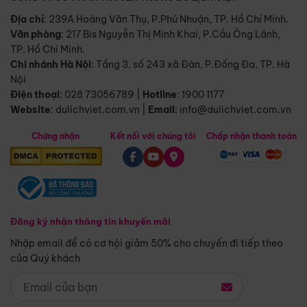
Địa chỉ
: 239A Hoàng Văn Thụ, P.Phú Nhuận, TP. Hồ Chí Minh.
Văn phòng
:
217 Bis Nguyễn Thị Minh Khai, P.Cầu Ông Lãnh,
TP. Hồ Chí Minh.
Chi nhánh Hà Nội
:
Tầng 3, số 243 xã Đàn, P.Đống Đa, TP. Hà
Nội
Điện thoại
:
028 73056789
|
Hotline
:
1900 1177
Website
:
dulichviet.com.vn
|
Email
:
info@dulichviet.com.vn
Chứng nhận
Kết nối với chúng tôi
Chấp nhận thanh toán
Đăng ký nhận thông tin khuyến mãi
Nhập email để có cơ hội giảm 50% cho chuyến đi tiếp theo
của Quý khách