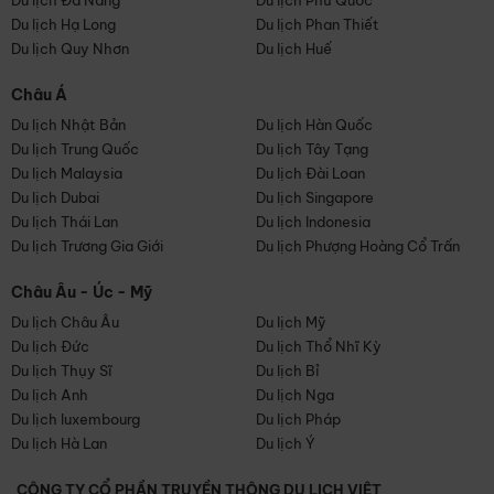
Du lịch Đà Nẵng
Du lịch Phú Quốc
Du lịch Hạ Long
Du lịch Phan Thiết
Du lịch Quy Nhơn
Du lịch Huế
Châu Á
Du lịch Nhật Bản
Du lịch Hàn Quốc
Du lịch Trung Quốc
Du lịch Tây Tạng
Du lịch Malaysia
Du lịch Đài Loan
Du lịch Dubai
Du lịch Singapore
Du lịch Thái Lan
Du lịch Indonesia
Du lịch Trương Gia Giới
Du lịch Phượng Hoàng Cổ Trấn
Châu Âu - Úc - Mỹ
Du lịch Châu Âu
Du lịch Mỹ
Du lịch Đức
Du lịch Thổ Nhĩ Kỳ
Du lịch Thụy Sĩ
Du lịch Bỉ
Du lịch Anh
Du lịch Nga
Du lịch luxembourg
Du lịch Pháp
Du lịch Hà Lan
Du lịch Ý
CÔNG TY CỔ PHẦN TRUYỀN THÔNG DU LỊCH VIỆT