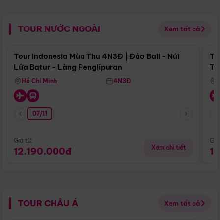
TOUR NƯỚC NGOÀI
Xem tất cả
Điểm nổi bật
Tour Indonesia Mùa Thu 4N3Đ | Đảo Bali - Núi
To
Lửa Batur - Làng Penglipuran
Tr
Hồ Chí Minh
4N3Đ
07/11
Giá từ:
Giá
Xem chi tiết
12.190.000đ
1
TOUR CHÂU Á
Xem tất cả
Điểm nổi bật