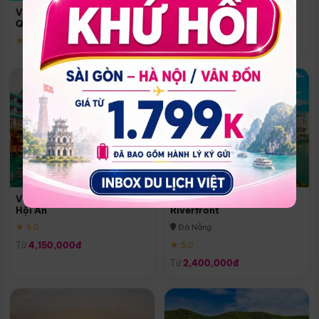
Quoc
Vinpearl Resort & Spa Phu
Phú Quốc
Quoc
★ 5.0
★ 5.0
Vinpearl Resort & Golf Nam
Melia Vinpearl Danang
Hội An
Riverfront
★ 5.0
Đà Nẵng
Từ
4,150,000đ
★ 5.0
Từ
2,400,000đ