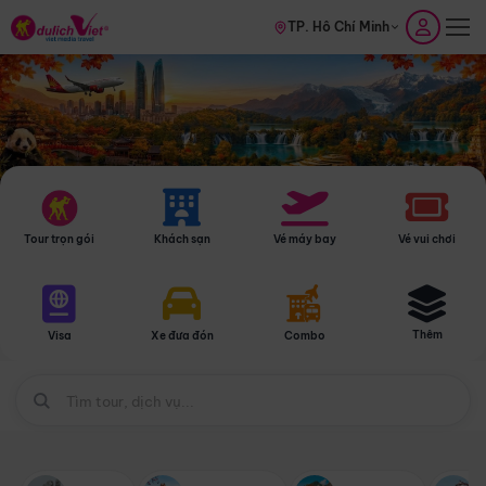
TP. Hồ Chí Minh
Tour trọn gói
Khách sạn
Vé máy bay
Vé vui chơi
Thêm
Visa
Xe đưa đón
Combo