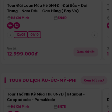
Tour Đài Loan Mùa Hè 5N4Đ | Đài Bắc - Đài
To
Trung - Nam Đầu - Cao Hùng ( Bay Vn)
Tr
Hồ Chí Minh
5N4Đ
12/09
01/10
Giá từ:
Giá
Xem chi tiết
12.999.000đ
1
TOUR DU LỊCH ÂU-ÚC-MỸ-PHI
Xem tất cả
Điểm nổi bật
Tour Thổ Nhĩ Kỳ Mùa Thu 8N7Đ | Istanbul -
To
Cappadocia - Pamukkale
Đế
Hồ Chí Minh
8N7Đ