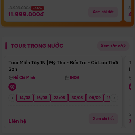
13.999.000đ
5.5
-14%
Xem chi tiết
11.999.000đ
4
TOUR TRONG NƯỚC
Xem tất cả
Điểm nổi bật
Tour Miền Tây 1N | Mỹ Tho - Bến Tre - Cù Lao Thới
To
Sơn
Hu
Hồ Chí Minh
1N0Đ
14/08
16/08
23/08
30/08
06/09
13/09
20/0
Giá
Xem chi tiết
7
Liên hệ