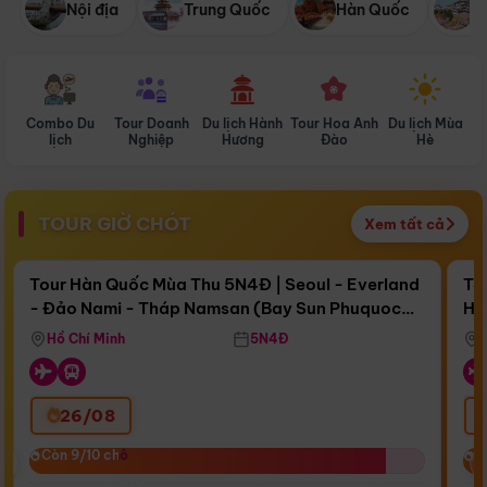
Nội địa
Trung Quốc
Hàn Quốc
N
Combo Du
Tour Doanh
Du lịch Hành
Tour Hoa Anh
Du lịch Mùa
D
lịch
Nghiệp
Hương
Đào
Hè
TOUR GIỜ CHÓT
Xem tất cả
Điểm nổi bật
Còn
16 ngày 13:23:55
Cò
Tour Hàn Quốc Mùa Thu 5N4Đ | Seoul - Everland
To
- Đảo Nami - Tháp Namsan (Bay Sun Phuquoc
Hò
Bay Sun Phuquoc Airways
Tặ
Airways)
Aq
Hồ Chí Minh
5N4Đ
26/08
‹
Còn 9/10 chỗ
Còn 9/10 chỗ
C
C