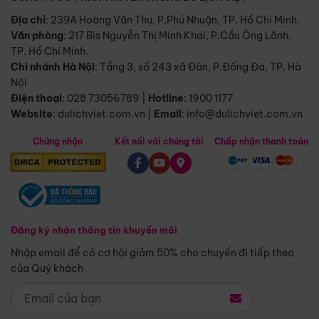
Địa chỉ
: 239A Hoàng Văn Thụ, P.Phú Nhuận, TP. Hồ Chí Minh.
Văn phòng
:
217 Bis Nguyễn Thị Minh Khai, P.Cầu Ông Lãnh,
TP. Hồ Chí Minh.
Chi nhánh Hà Nội
:
Tầng 3, số 243 xã Đàn, P.Đống Đa, TP. Hà
Nội
Điện thoại
:
028 73056789
|
Hotline
:
1900 1177
Website
:
dulichviet.com.vn
|
Email
:
info@dulichviet.com.vn
Chứng nhận
Kết nối với chúng tôi
Chấp nhận thanh toán
Đăng ký nhận thông tin khuyến mãi
Nhập email để có cơ hội giảm 50% cho chuyến đi tiếp theo
của Quý khách