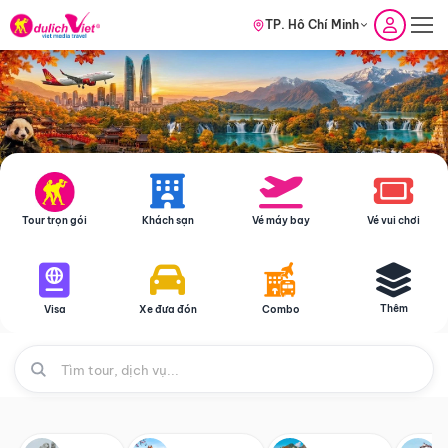
TP. Hồ Chí Minh
Tour trọn gói
Khách sạn
Vé máy bay
Vé vui chơi
Thêm
Visa
Xe đưa đón
Combo