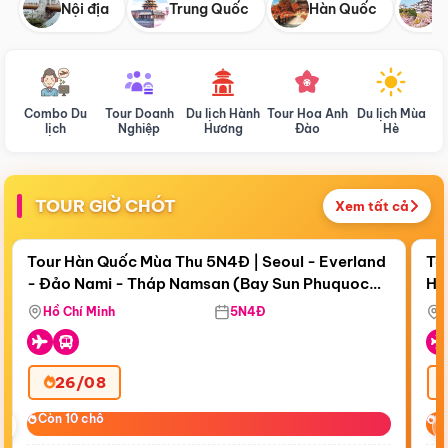
Nội địa
Trung Quốc
Hàn Quốc
N
Combo Du
Tour Doanh
Du lịch Hành
Tour Hoa Anh
Du lịch Mùa
D
lịch
Nghiệp
Hương
Đào
Hè
TOUR GIỜ CHÓT
Xem tất cả
Điểm nổi bật
Còn
19 ngày 04:52:43
Cò
Tour Hàn Quốc Mùa Thu 5N4Đ | Seoul - Everland
To
- Đảo Nami - Tháp Namsan (Bay Sun Phuquoc
Hò
Tặ
Airways)
Aq
Hồ Chí Minh
5N4Đ
26/08
‹
Còn 10 chỗ
Còn 10 chỗ
C
C