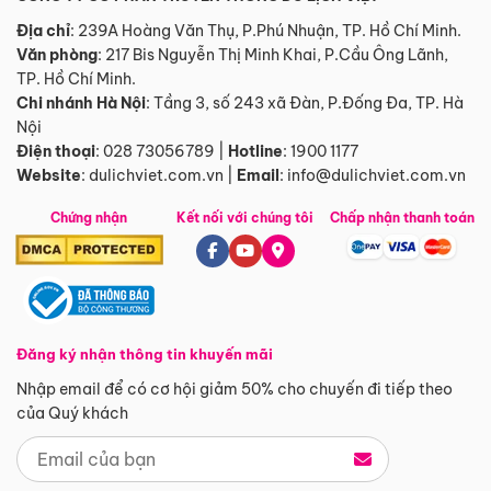
Địa chỉ
: 239A Hoàng Văn Thụ, P.Phú Nhuận, TP. Hồ Chí Minh.
Văn phòng
:
217 Bis Nguyễn Thị Minh Khai, P.Cầu Ông Lãnh,
TP. Hồ Chí Minh.
Chi nhánh Hà Nội
:
Tầng 3, số 243 xã Đàn, P.Đống Đa, TP. Hà
Nội
Điện thoại
:
028 73056789
|
Hotline
:
1900 1177
Website
:
dulichviet.com.vn
|
Email
:
info@dulichviet.com.vn
Chứng nhận
Kết nối với chúng tôi
Chấp nhận thanh toán
Đăng ký nhận thông tin khuyến mãi
Nhập email để có cơ hội giảm 50% cho chuyến đi tiếp theo
của Quý khách