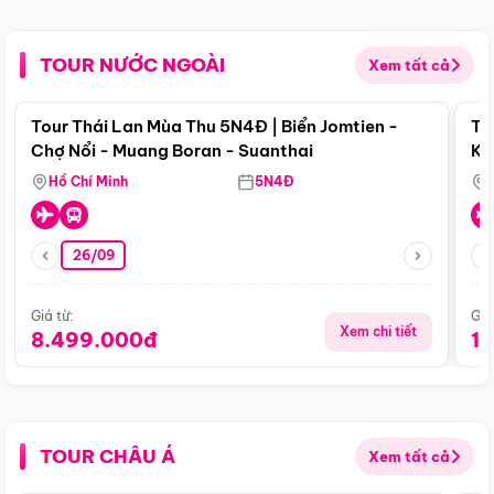
TOUR NƯỚC NGOÀI
Xem tất cả
Điểm nổi bật
Tour Thái Lan Mùa Thu 5N4Đ | Biển Jomtien -
To
Chợ Nổi - Muang Boran - Suanthai
Ku
Si
Hồ Chí Minh
5N4Đ
26/09
Giá từ:
Giá
Xem chi tiết
8.499.000đ
1
TOUR CHÂU Á
Xem tất cả
Điểm nổi bật