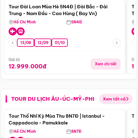
Tour Đài Loan Mùa Hè 5N4Đ | Đài Bắc - Đài
To
Trung - Nam Đầu - Cao Hùng ( Bay Vn)
Tr
Hồ Chí Minh
5N4Đ
13/08
12/09
01/10
Giá từ:
Giá
Xem chi tiết
12.999.000đ
1
TOUR DU LỊCH ÂU-ÚC-MỸ-PHI
Xem tất cả
Điểm nổi bật
Tour Thổ Nhĩ Kỳ Mùa Thu 8N7Đ | Istanbul -
To
Cappadocia - Pamukkale
Hồ Chí Minh
8N7Đ