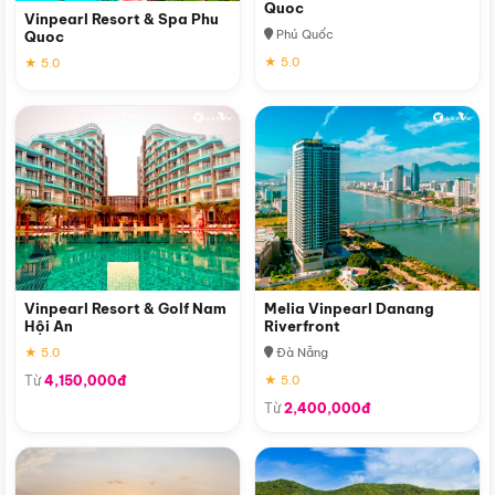
Quoc
Vinpearl Resort & Spa Phu
Phú Quốc
Quoc
★ 5.0
★ 5.0
Vinpearl Resort & Golf Nam
Melia Vinpearl Danang
Hội An
Riverfront
★ 5.0
Đà Nẵng
Từ
4,150,000đ
★ 5.0
Từ
2,400,000đ