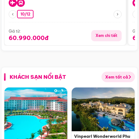
10/12
Giá từ:
Giá
Xem chi tiết
60.990.000đ
6
KHÁCH SẠN NỔI BẬT
Xem tất cả
Vinpearl Wonderworld Phu