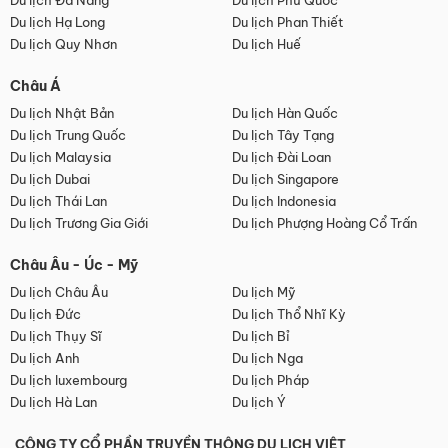
Du lịch Đà Nẵng
Du lịch Phú Quốc
Du lịch Hạ Long
Du lịch Phan Thiết
Du lịch Quy Nhơn
Du lịch Huế
Châu Á
Du lịch Nhật Bản
Du lịch Hàn Quốc
Du lịch Trung Quốc
Du lịch Tây Tạng
Du lịch Malaysia
Du lịch Đài Loan
Du lịch Dubai
Du lịch Singapore
Du lịch Thái Lan
Du lịch Indonesia
Du lịch Trương Gia Giới
Du lịch Phượng Hoàng Cổ Trấn
Châu Âu - Úc - Mỹ
Du lịch Châu Âu
Du lịch Mỹ
Du lịch Đức
Du lịch Thổ Nhĩ Kỳ
Du lịch Thụy Sĩ
Du lịch Bỉ
Du lịch Anh
Du lịch Nga
Du lịch luxembourg
Du lịch Pháp
Du lịch Hà Lan
Du lịch Ý
CÔNG TY CỔ PHẦN TRUYỀN THÔNG DU LỊCH VIỆT