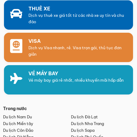
THUÊ XE
Dịch vụ thuê xe giá tốt từ các nhà xe uy tín và chu
đáo
VISA
Dịch vụ Visa nhanh, rẻ. Visa trọn gói, thủ tục đơn
giản
VÉ MÁY BAY
Vé máy bay giá rẻ nhất, nhiều khuyến mãi hấp dẫn
Trong nước
Du lịch Nam Du
Du lịch Đà Lạt
Du lịch Miền tây
Du lịch Nha Trang
Du lịch Côn Đảo
Du lịch Sapa