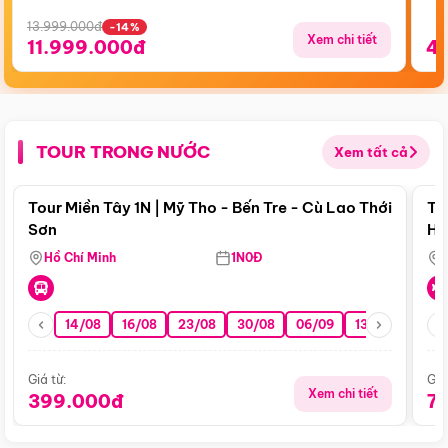
13.999.000đ
-14%
Xem chi tiết
11.999.000đ
4
TOUR TRONG NƯỚC
Xem tất cả
Điểm nổi bật
Tour Miền Tây 1N | Mỹ Tho - Bến Tre - Cù Lao Thới
To
Sơn
Hu
Hồ Chí Minh
1N0Đ
14/08
16/08
23/08
30/08
06/09
13/09
20/0
Giá từ:
Giá
Xem chi tiết
399.000đ
7