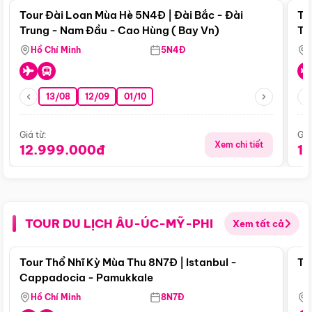
Tour Đài Loan Mùa Hè 5N4Đ | Đài Bắc - Đài
To
Trung - Nam Đầu - Cao Hùng ( Bay Vn)
Tr
Hồ Chí Minh
5N4Đ
13/08
12/09
01/10
Giá từ:
Giá
Xem chi tiết
12.999.000đ
1
TOUR DU LỊCH ÂU-ÚC-MỸ-PHI
Xem tất cả
Điểm nổi bật
Tour Thổ Nhĩ Kỳ Mùa Thu 8N7Đ | Istanbul -
To
Cappadocia - Pamukkale
Hồ Chí Minh
8N7Đ