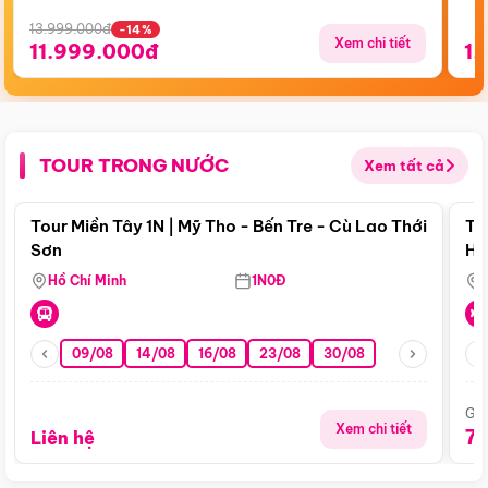
13.999.000đ
-14%
Xem chi tiết
11.999.000đ
1.
TOUR TRONG NƯỚC
Xem tất cả
Điểm nổi bật
Tour Miền Tây 1N | Mỹ Tho - Bến Tre - Cù Lao Thới
To
Sơn
Hu
Hồ Chí Minh
1N0Đ
09/08
14/08
16/08
23/08
30/08
Giá
Xem chi tiết
7
Liên hệ