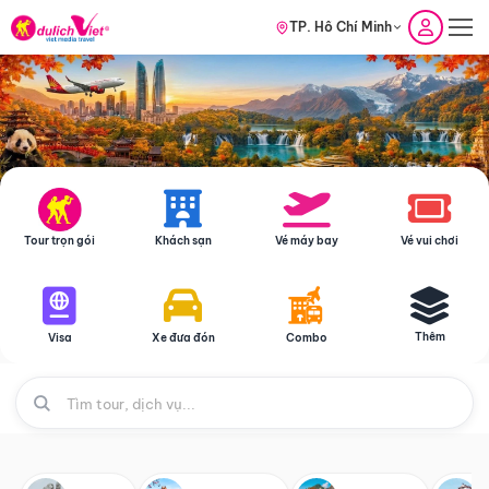
TP. Hồ Chí Minh
Tour trọn gói
Khách sạn
Vé máy bay
Vé vui chơi
Thêm
Visa
Xe đưa đón
Combo