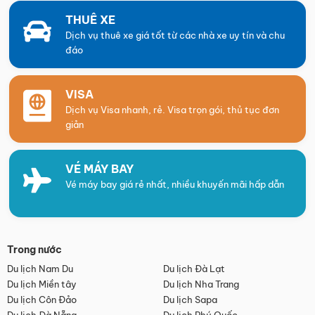
THUÊ XE
Dịch vụ thuê xe giá tốt từ các nhà xe uy tín và chu
đáo
VISA
Dịch vụ Visa nhanh, rẻ. Visa trọn gói, thủ tục đơn
giản
VÉ MÁY BAY
Vé máy bay giá rẻ nhất, nhiều khuyến mãi hấp dẫn
Trong nước
Du lịch Nam Du
Du lịch Đà Lạt
Du lịch Miền tây
Du lịch Nha Trang
Du lịch Côn Đảo
Du lịch Sapa