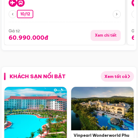
10/12
Giá từ:
Giá
Xem chi tiết
60.990.000đ
6
KHÁCH SẠN NỔI BẬT
Xem tất cả
Vinpearl Wonderworld Phu