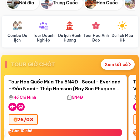
Nội địa
Trung Quốc
Hàn Quốc
N
Combo Du
Tour Doanh
Du lịch Hành
Tour Hoa Anh
Du lịch Mùa
D
lịch
Nghiệp
Hương
Đào
Hè
TOUR GIỜ CHÓT
Xem tất cả
Điểm nổi bật
Còn
19 ngày 17:23:20
Cò
Tour Hàn Quốc Mùa Thu 5N4Đ | Seoul - Everland
To
- Đảo Nami - Tháp Namsan (Bay Sun Phuquoc
Vi
Airways)
Hồ Chí Minh
5N4Đ
26/08
‹
Còn 10 chỗ
Còn 10 chỗ
C
C