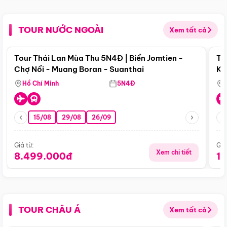
TOUR NƯỚC NGOÀI
Xem tất cả
Điểm nổi bật
Tour Thái Lan Mùa Thu 5N4Đ | Biển Jomtien -
To
Chợ Nổi - Muang Boran - Suanthai
Ku
Si
Hồ Chí Minh
5N4Đ
15/08
29/08
26/09
Giá từ:
Giá
Xem chi tiết
8.499.000đ
1
TOUR CHÂU Á
Xem tất cả
Điểm nổi bật