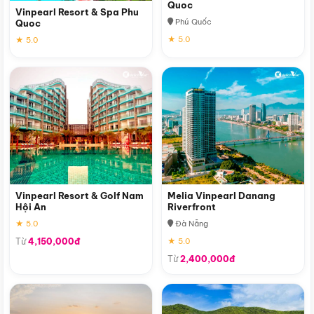
Quoc
Vinpearl Resort & Spa Phu
Phú Quốc
Quoc
★ 5.0
★ 5.0
Vinpearl Resort & Golf Nam
Melia Vinpearl Danang
Hội An
Riverfront
★ 5.0
Đà Nẵng
Từ
4,150,000đ
★ 5.0
Từ
2,400,000đ