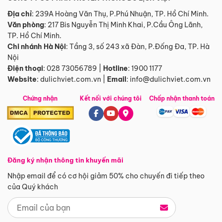
Địa chỉ
: 239A Hoàng Văn Thụ, P.Phú Nhuận, TP. Hồ Chí Minh.
Văn phòng
:
217 Bis Nguyễn Thị Minh Khai, P.Cầu Ông Lãnh,
TP. Hồ Chí Minh.
Chi nhánh Hà Nội
:
Tầng 3, số 243 xã Đàn, P.Đống Đa, TP. Hà
Nội
Điện thoại
:
028 73056789
|
Hotline
:
1900 1177
Website
:
dulichviet.com.vn
|
Email
:
info@dulichviet.com.vn
Chứng nhận
Kết nối với chúng tôi
Chấp nhận thanh toán
Đăng ký nhận thông tin khuyến mãi
Nhập email để có cơ hội giảm 50% cho chuyến đi tiếp theo
của Quý khách