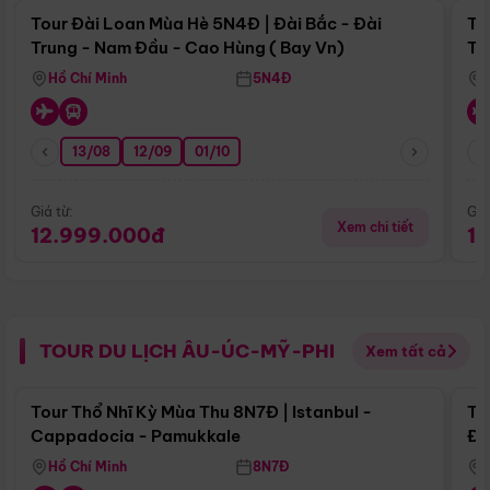
Tour Đài Loan Mùa Hè 5N4Đ | Đài Bắc - Đài
To
Trung - Nam Đầu - Cao Hùng ( Bay Vn)
Tr
Hồ Chí Minh
5N4Đ
13/08
12/09
01/10
Giá từ:
Giá
Xem chi tiết
12.999.000đ
1
TOUR DU LỊCH ÂU-ÚC-MỸ-PHI
Xem tất cả
Điểm nổi bật
Tour Thổ Nhĩ Kỳ Mùa Thu 8N7Đ | Istanbul -
To
Cappadocia - Pamukkale
Đế
Hồ Chí Minh
8N7Đ