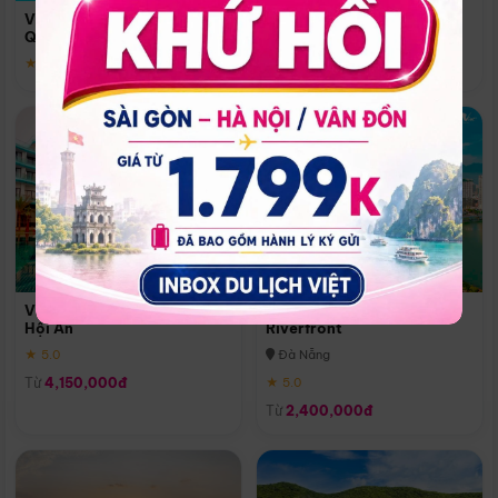
Quoc
Vinpearl Resort & Spa Phu
Phú Quốc
Quoc
★ 5.0
★ 5.0
Vinpearl Resort & Golf Nam
Melia Vinpearl Danang
Hội An
Riverfront
★ 5.0
Đà Nẵng
Từ
4,150,000đ
★ 5.0
Từ
2,400,000đ