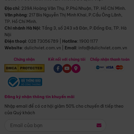
Địa chỉ
: 239A Hoàng Văn Thụ, P.Phú Nhuận, TP. Hồ Chí Minh.
Văn phòng
:
217 Bis Nguyễn Thị Minh Khai, P.Cầu Ông Lãnh,
TP. Hồ Chí Minh.
Chi nhánh Hà Nội
:
Tầng 3, số 243 xã Đàn, P.Đống Đa, TP. Hà
Nội
Điện thoại
:
028 73056789
|
Hotline
:
1900 1177
Website
:
dulichviet.com.vn
|
Email
:
info@dulichviet.com.vn
Chứng nhận
Kết nối với chúng tôi
Chấp nhận thanh toán
Đăng ký nhận thông tin khuyến mãi
Nhập email để có cơ hội giảm 50% cho chuyến đi tiếp theo
của Quý khách