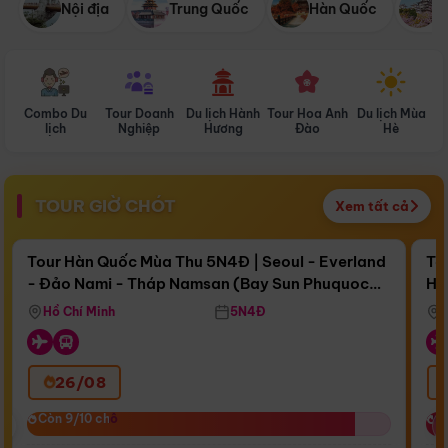
Nội địa
Trung Quốc
Hàn Quốc
N
Combo Du
Tour Doanh
Du lịch Hành
Tour Hoa Anh
Du lịch Mùa
D
lịch
Nghiệp
Hương
Đào
Hè
TOUR GIỜ CHÓT
Xem tất cả
Điểm nổi bật
Còn
17 ngày 09:27:22
Cò
Tour Hàn Quốc Mùa Thu 5N4Đ | Seoul - Everland
To
- Đảo Nami - Tháp Namsan (Bay Sun Phuquoc
Hò
Bay Sun Phuquoc Airways
Tặ
Airways)
Aq
Hồ Chí Minh
5N4Đ
26/08
‹
Còn 9/10 chỗ
Còn 9/10 chỗ
C
C