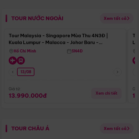
TOUR NƯỚC NGOÀI
Xem tất cả
Điểm nổi bật
Tour Malaysia - Singapore Mùa Thu 4N3Đ |
To
Kuala Lumpur - Malacca - Johor Baru -
Lử
Singapore
Hồ Chí Minh
5N4Đ
13/08
Giá từ:
Giá
Xem chi tiết
13.990.000đ
1
TOUR CHÂU Á
Xem tất cả
Điểm nổi bật