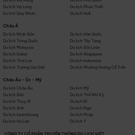
Du lịch Đà Nẵng
Du lịch Phú Quốc
Du lịch Hạ Long
Du lịch Phan Thiết
Du lịch Quy Nhơn
Du lịch Huế
Châu Á
Du lịch Nhật Bản
Du lịch Hàn Quốc
Du lịch Trung Quốc
Du lịch Tây Tạng
Du lịch Malaysia
Du lịch Đài Loan
Du lịch Dubai
Du lịch Singapore
Du lịch Thái Lan
Du lịch Indonesia
Du lịch Trương Gia Giới
Du lịch Phượng Hoàng Cổ Trấn
Châu Âu - Úc - Mỹ
Du lịch Châu Âu
Du lịch Mỹ
Du lịch Đức
Du lịch Thổ Nhĩ Kỳ
Du lịch Thụy Sĩ
Du lịch Bỉ
Du lịch Anh
Du lịch Nga
Du lịch luxembourg
Du lịch Pháp
Du lịch Hà Lan
Du lịch Ý
CÔNG TY CỔ PHẦN TRUYỀN THÔNG DU LỊCH VIỆT