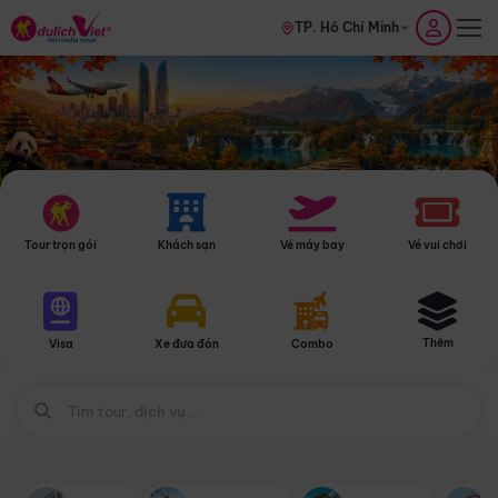
TP. Hồ Chí Minh
Tour trọn gói
Khách sạn
Vé máy bay
Vé vui chơi
Thêm
Visa
Xe đưa đón
Combo