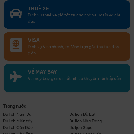
THUÊ XE
Dịch vụ thuê xe giá tốt từ các nhà xe uy tín và chu
đáo
VISA
Dịch vụ Visa nhanh, rẻ. Visa trọn gói, thủ tục đơn
giản
VÉ MÁY BAY
Vé máy bay giá rẻ nhất, nhiều khuyến mãi hấp dẫn
Trong nước
Du lịch Nam Du
Du lịch Đà Lạt
Du lịch Miền tây
Du lịch Nha Trang
Du lịch Côn Đảo
Du lịch Sapa