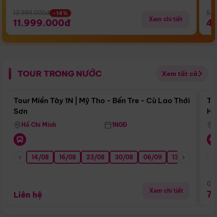
13.999.000đ
5.5
-14%
Xem chi tiết
11.999.000đ
4
TOUR TRONG NƯỚC
Xem tất cả
Điểm nổi bật
Tour Miền Tây 1N | Mỹ Tho - Bến Tre - Cù Lao Thới
To
Sơn
Hu
Hồ Chí Minh
1N0Đ
14/08
16/08
23/08
30/08
06/09
13/09
20/0
Giá
Xem chi tiết
7
Liên hệ