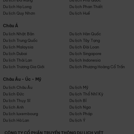
Du lịch Đà Nẵng
Du lịch Phú Quốc
Du lịch Hạ Long
Du lịch Phan Thiết
Du lịch Quy Nhơn
Du lịch Huế
Châu Á
Du lịch Nhật Bản
Du lịch Hàn Quốc
Du lịch Trung Quốc
Du lịch Tây Tạng
Du lịch Malaysia
Du lịch Đài Loan
Du lịch Dubai
Du lịch Singapore
Du lịch Thái Lan
Du lịch Indonesia
Du lịch Trương Gia Giới
Du lịch Phượng Hoàng Cổ Trấn
Châu Âu - Úc - Mỹ
Du lịch Châu Âu
Du lịch Mỹ
Du lịch Đức
Du lịch Thổ Nhĩ Kỳ
Du lịch Thụy Sĩ
Du lịch Bỉ
Du lịch Anh
Du lịch Nga
Du lịch luxembourg
Du lịch Pháp
Du lịch Hà Lan
Du lịch Ý
CÔNG TY CỔ PHẦN TRUYỀN THÔNG DU LỊCH VIỆT