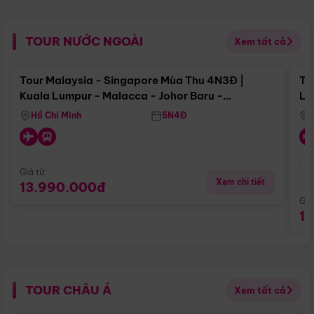
TOUR NƯỚC NGOÀI
Xem tất cả
Điểm nổi bật
Tour Malaysia - Singapore Mùa Thu 4N3Đ |
To
Kuala Lumpur - Malacca - Johor Baru -
Lử
Singapore
Hồ Chí Minh
5N4Đ
Giá từ:
Xem chi tiết
13.990.000đ
Giá
1
TOUR CHÂU Á
Xem tất cả
Điểm nổi bật