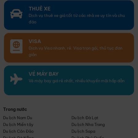
THUÊ XE
Dịch vụ thuê xe giá tốt từ các nhà xe uy tín và chu
đáo
VISA
Dịch vụ Visa nhanh, rẻ. Visa trọn gói, thủ tục đơn
giản
VÉ MÁY BAY
Vé máy bay giá rẻ nhất, nhiều khuyến mãi hấp dẫn
Trong nước
Du lịch Nam Du
Du lịch Đà Lạt
Du lịch Miền tây
Du lịch Nha Trang
Du lịch Côn Đảo
Du lịch Sapa