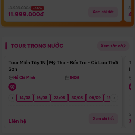
13.999.000đ
5.5
-14%
Xem chi tiết
11.999.000đ
4
TOUR TRONG NƯỚC
Xem tất cả
Điểm nổi bật
Tour Miền Tây 1N | Mỹ Tho - Bến Tre - Cù Lao Thới
To
Sơn
Hu
Hồ Chí Minh
1N0Đ
14/08
16/08
23/08
30/08
06/09
13/09
20/0
Giá
Xem chi tiết
7
Liên hệ