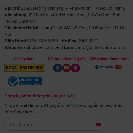
Địa chỉ
: 239A Hoàng Văn Thụ, P.Phú Nhuận, TP. Hồ Chí Minh.
Văn phòng
:
217 Bis Nguyễn Thị Minh Khai, P.Cầu Ông Lãnh,
TP. Hồ Chí Minh.
Chi nhánh Hà Nội
:
Tầng 3, số 243 xã Đàn, P.Đống Đa, TP. Hà
Nội
Điện thoại
:
028 73056789
|
Hotline
:
1900 1177
Website
:
dulichviet.com.vn
|
Email
:
info@dulichviet.com.vn
Chứng nhận
Kết nối với chúng tôi
Chấp nhận thanh toán
Đăng ký nhận thông tin khuyến mãi
Nhập email để có cơ hội giảm 50% cho chuyến đi tiếp theo
của Quý khách