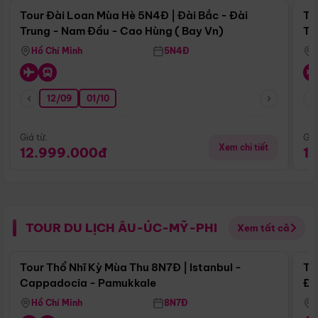
Tour Đài Loan Mùa Hè 5N4Đ | Đài Bắc - Đài
To
Trung - Nam Đầu - Cao Hùng ( Bay Vn)
Tr
Hồ Chí Minh
5N4Đ
12/09
01/10
Giá từ:
Giá
Xem chi tiết
12.999.000đ
1
TOUR DU LỊCH ÂU-ÚC-MỸ-PHI
Xem tất cả
Điểm nổi bật
Tour Thổ Nhĩ Kỳ Mùa Thu 8N7Đ | Istanbul -
To
Cappadocia - Pamukkale
Đế
Hồ Chí Minh
8N7Đ