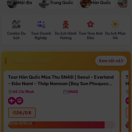
Nội địa
Trung Quốc
Hàn Quốc
N
Combo Du
Tour Doanh
Du lịch Hành
Tour Hoa Anh
Du lịch Mùa
D
lịch
Nghiệp
Hương
Đào
Hè
TOUR GIỜ CHÓT
Xem tất cả
Điểm nổi bật
Còn
17 ngày 03:12:16
Cò
Tour Hàn Quốc Mùa Thu 5N4Đ | Seoul - Everland
To
- Đảo Nami - Tháp Namsan (Bay Sun Phuquoc
Hò
Bay Sun Phuquoc Airways
Tặ
Airways)
Aq
Hồ Chí Minh
5N4Đ
26/08
‹
Còn 9/10 chỗ
Còn 9/10 chỗ
C
C