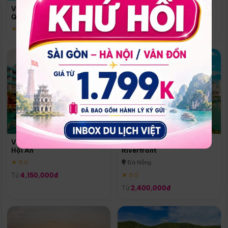
Quoc
Vinpearl Resort & Spa Phu
Phú Quốc
Quoc
★ 5.0
★ 5.0
Vinpearl Resort & Golf Nam
Melia Vinpearl Danang
Hội An
Riverfront
★ 5.0
Đà Nẵng
Từ
4,150,000đ
★ 5.0
Từ
2,400,000đ