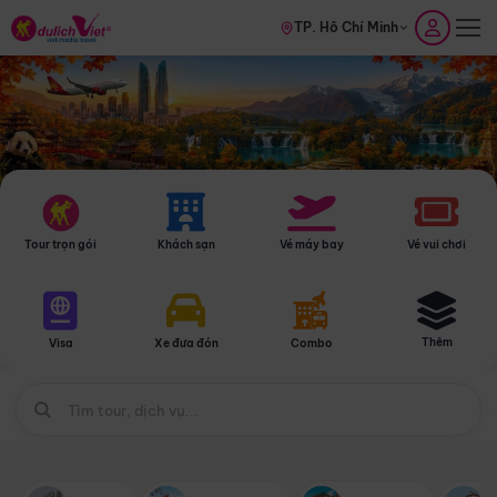
TP. Hồ Chí Minh
Tour trọn gói
Khách sạn
Vé máy bay
Vé vui chơi
Thêm
Visa
Xe đưa đón
Combo